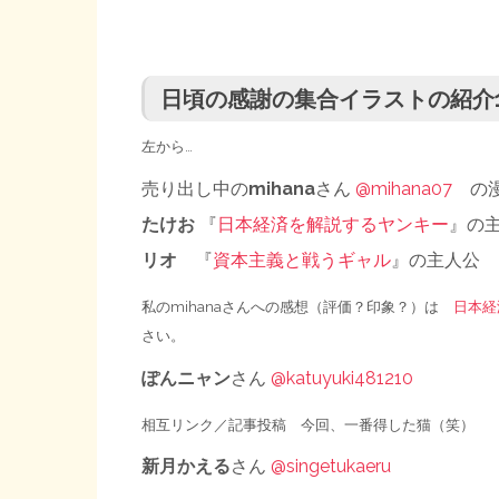
日頃の感謝の集合イラストの紹介
左から…
売り出し中の
mihana
さん
@mihana07
の
たけお
『
日本経済を解説するヤンキー
』の
リオ
『
資本主義と戦うギャル
』の主人公
私のmihanaさんへの感想（評価？印象？）は
日本経
さい。
ぽんニャン
さん
@katuyuki481210
相互リンク／記事投稿 今回、一番得した猫（笑）
新月かえる
さん
@singetukaeru