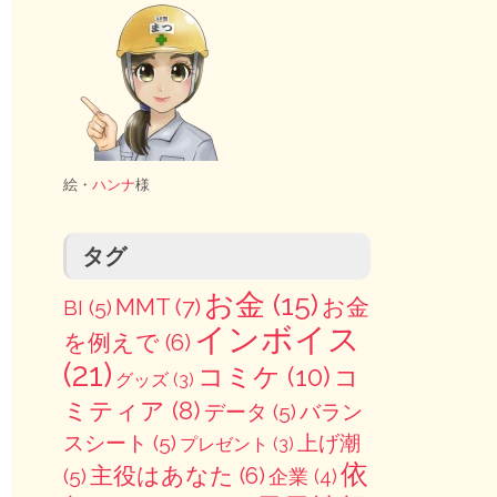
絵・
ハンナ
様
タグ
お金
(15)
MMT
(7)
お金
BI
(5)
インボイス
を例えで
(6)
(21)
コミケ
(10)
コ
グッズ
(3)
ミティア
(8)
データ
(5)
バラン
スシート
(5)
上げ潮
プレゼント
(3)
依
主役はあなた
(6)
(5)
企業
(4)