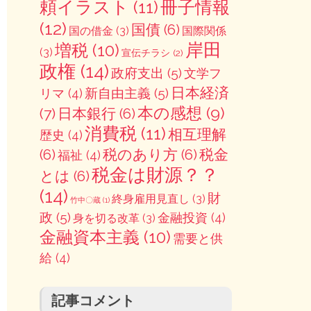
冊子情報
頼イラスト
(11)
(12)
国債
(6)
国の借金
(3)
国際関係
岸田
増税
(10)
(3)
宣伝チラシ
(2)
政権
(14)
政府支出
(5)
文学フ
日本経済
新自由主義
(5)
リマ
(4)
本の感想
(9)
(7)
日本銀行
(6)
消費税
(11)
相互理解
歴史
(4)
(6)
税のあり方
(6)
税金
福祉
(4)
税金は財源？？
とは
(6)
(14)
財
終身雇用見直し
(3)
竹中〇蔵
(1)
政
(5)
金融投資
(4)
身を切る改革
(3)
金融資本主義
(10)
需要と供
給
(4)
記事コメント