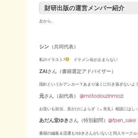
財研出版の運営メンバー紹介
左から…
シン
（共同代表）
私のイラスト?
イケメン化が止まらない
ZAI
さん（書籍選定アドバイザー）
指針というかアンカー？あまり遠くに行き過ぎないよ
元
さん（副代表）
@motodouzinmozi
お笑いも担当。見かけによらず（←失礼）相談にはし
あだん堂ゆき
さん（特別顧問）
@fpen_sake
書籍の編集＆流通も!!ゆきさんがいないと同人サーク