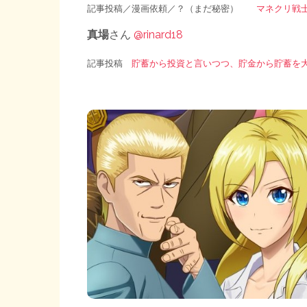
記事投稿／漫画依頼／？（まだ秘密）
マネクリ戦士 
真場
さん
@rinard18
記事投稿
貯蓄から投資と言いつつ、貯金から貯蓄を