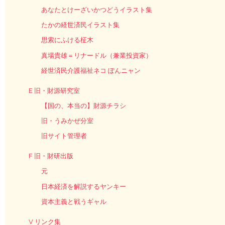
あなたとけーざいかつどうイラスト集
たかの経世済民イラスト集
思索にふける柾木
真場貴雄＝リナードル（兼業投資家）
経世済民介護福祉ネコ ぽんニャン
E 旧・財源研究室
【国の、本当の】財源チラシ
旧・うみかぜ分室
旧サイト管理者
F 旧・財研出版
元
日本経済を解説するヤンキー
資本主義と戦うギャル
V リンク集