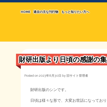
HOME
過去の主な刊行物
もっと知りたい方へ
【国の、本当の】財源チラシ／旧・財源研究室
マネクリ戦士 RED & BLACK
シン財源はあなたです／合同誌／旧・サブカル分
MMTの学習資料
日本経済を解説するヤンキー／MIHANAマンガ
STOPインボイス作品集
財研出版より日頃の感謝の
たかの経世済民イラスト集
用語集
Posted on
2023年8月30日
by
旧サイト管理者
財研出版のシンです。
日頃は様々な形で、大変お世話になっており