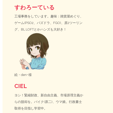
すわろーている
工場事務をしています。趣味：雑貨屋めぐり、
ゲーム(PSO2、パズドラ、FGO)、原2ツーリン
グ、BL LOFTとかハンズも大好き！
絵・
den･様
CIEL
ヨシ！緊縮財政、新自由主義、市場原理主義か
らの脱却を。バイク(原二)、ウマ娘。行政書士
取得を目指し学習中。