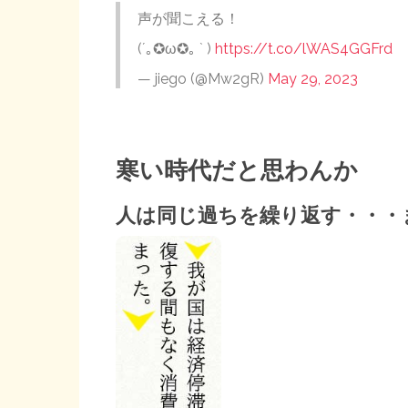
声が聞こえる！
(´｡✪ω✪｡ ` )
https://t.co/lWAS4GGFrd
— jiego (@Mw2gR)
May 29, 2023
寒い時代だと思わんか
人は同じ過ちを繰り返す・・・