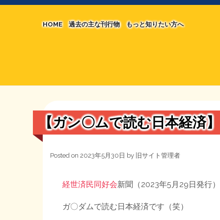
HOME
過去の主な刊行物
もっと知りたい方へ
【国の、本当の】財源チラシ／旧・財源研究室
マネクリ戦士 RED & BLACK
シン財源はあなたです／合同誌／旧・サブカル分
MMTの学習資料
日本経済を解説するヤンキー／MIHANAマンガ
STOPインボイス作品集
【ガン〇ムで読む日本経済
たかの経世済民イラスト集
用語集
Posted on
2023年5月30日
by
旧サイト管理者
経世済民同好会
新聞（2023年5月29日発
ガ〇ダムで読む日本経済です（笑）