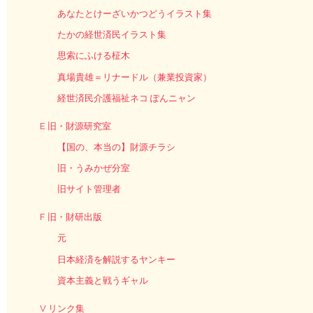
あなたとけーざいかつどうイラスト集
たかの経世済民イラスト集
思索にふける柾木
真場貴雄＝リナードル（兼業投資家）
経世済民介護福祉ネコ ぽんニャン
E 旧・財源研究室
【国の、本当の】財源チラシ
旧・うみかぜ分室
旧サイト管理者
F 旧・財研出版
元
日本経済を解説するヤンキー
資本主義と戦うギャル
V リンク集