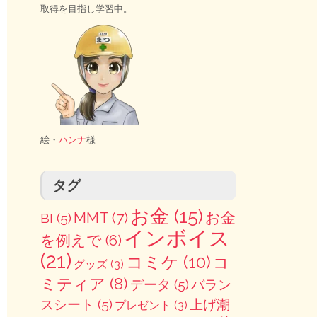
取得を目指し学習中。
絵・
ハンナ
様
タグ
お金
(15)
MMT
(7)
お金
BI
(5)
インボイス
を例えで
(6)
(21)
コミケ
(10)
コ
グッズ
(3)
ミティア
(8)
データ
(5)
バラン
スシート
(5)
上げ潮
プレゼント
(3)