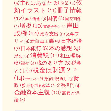
依
主役はあなた
(6)
(5)
企業
(4)
冊子情報
頼イラスト
(11)
(12)
国債
(6)
国の借金
(3)
国際関係
岸田
増税
(10)
(3)
宣伝チラシ
(2)
政権
(14)
政府支出
(5)
文学フ
日本経済
新自由主義
(5)
リマ
(4)
本の感想
(9)
(7)
日本銀行
(6)
消費税
(11)
相互理解
歴史
(4)
(6)
税のあり方
(6)
税金
福祉
(4)
税金は財源？？
とは
(6)
(14)
財
終身雇用見直し
(3)
竹中〇蔵
(1)
政
(5)
金融投資
(4)
身を切る改革
(3)
金融資本主義
(10)
需要と供
給
(4)