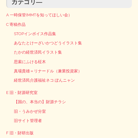
カテゴリ―
A 一時保管(MMTを知ってほしい会）
C 寄稿作品
STOPインボイス作品集
あなたとけーざいかつどうイラスト集
たかの経世済民イラスト集
思索にふける柾木
真場貴雄＝リナードル（兼業投資家）
経世済民介護福祉ネコ ぽんニャン
E 旧・財源研究室
【国の、本当の】財源チラシ
旧・うみかぜ分室
旧サイト管理者
F 旧・財研出版