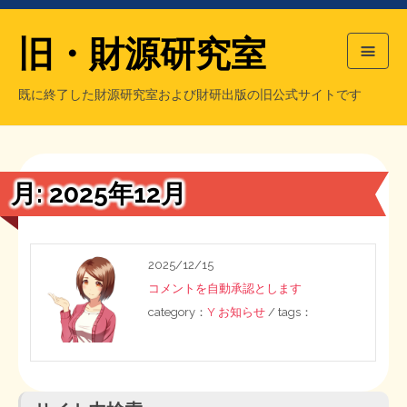
旧・財源研究室
既に終了した財源研究室および財研出版の旧公式サイトです
HOME
旧・財源研究室について
過去の主な刊行物
旧・財研出版について
月:
2025年12月
もっと知りたい方へ
旧・財源研究室について
2025/12/15
コメントを自動承認とします
【国の、本当の】財源チラシ／旧・財源研究室
チラシ発行部数
旧・財研出版について
category：
Y お知らせ
/ tags：
シン財源はあなたです／合同誌／旧・サブカル分室
マネクリ戦士 RED & BLACK
会計報告
会計報告
日本経済を解説するヤンキー／MIHANAマンガ／旧・財研出版
MMTの学習資料