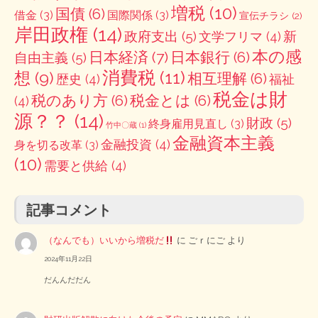
増税
(10)
国債
(6)
借金
(3)
国際関係
(3)
宣伝チラシ
(2)
岸田政権
(14)
政府支出
(5)
新
文学フリマ
(4)
本の感
日本経済
(7)
日本銀行
(6)
自由主義
(5)
消費税
(11)
想
(9)
相互理解
(6)
歴史
(4)
福祉
税金は財
税のあり方
(6)
税金とは
(6)
(4)
源？？
(14)
財政
(5)
終身雇用見直し
(3)
竹中〇蔵
(1)
金融資本主義
金融投資
(4)
身を切る改革
(3)
(10)
需要と供給
(4)
記事コメント
（なんでも）いいから増税だ
に
ごｒにご
より
2024年11月22日
だんんだだん