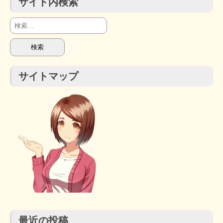
サイト内検索
STOPインボイス作品集
検
索:
たかの経世済民イラスト集
用語集
サイトマップ
最近の投稿