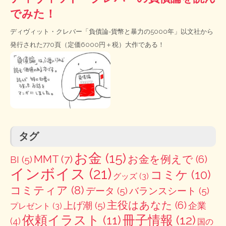
でみた！
ディヴィット・クレバー「負債論-貨幣と暴力の5000年」以文社から
発行された770頁（定価6000円＋税）大作である！
タグ
お金
(15)
MMT
(7)
お金を例えで
(6)
BI
(5)
インボイス
(21)
コミケ
(10)
グッズ
(3)
コミティア
(8)
データ
(5)
バランスシート
(5)
主役はあなた
(6)
上げ潮
(5)
企業
プレゼント
(3)
冊子情報
(12)
依頼イラスト
(11)
(4)
国の