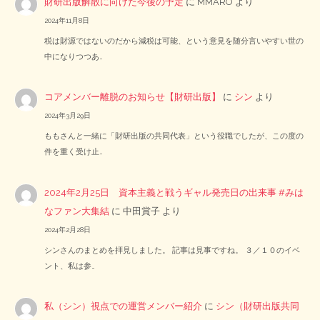
財研出版解散に向けた今後の予定
に
MMARO
より
2024年11月8日
税は財源ではないのだから減税は可能、という意見を随分言いやすい世の
中になりつつあ…
コアメンバー離脱のお知らせ【財研出版】
に
シン
より
2024年3月29日
ももさんと一緒に「財研出版の共同代表」という役職でしたが、この度の
件を重く受け止…
2024年2月25日 資本主義と戦うギャル発売日の出来事 #みは
なファン大集結
に
中田賞子
より
2024年2月28日
シンさんのまとめを拝見しました。 記事は見事ですね。 ３／１０のイベ
ント、私は参…
私（シン）視点での運営メンバー紹介
に
シン（財研出版共同