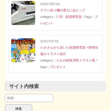
2022/08/24
STOPインボイス作品集
チラシ折り機の導入にあたって
category：
E 旧・財源研究室
/ tags：
プ
たかの経世済民イラスト集
レゼント
用語集
2021/07/23
たかさんから頂いた財源研究室⇒財研出
版のイラスト紹介
category：
たかの経世済民イラスト集
/
tags：
プレゼント
サイト内検索
検
索: