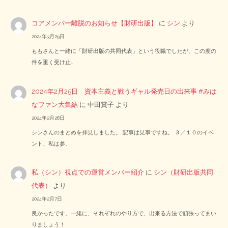
コアメンバー離脱のお知らせ【財研出版】
に
シン
より
2024年3月29日
ももさんと一緒に「財研出版の共同代表」という役職でしたが、この度の
件を重く受け止…
2024年2月25日 資本主義と戦うギャル発売日の出来事 #みは
なファン大集結
に
中田賞子
より
2024年2月28日
シンさんのまとめを拝見しました。 記事は見事ですね。 ３／１０のイベ
ント、私は参…
私（シン）視点での運営メンバー紹介
に
シン（財研出版共同
代表）
より
2024年2月7日
良かったです。一緒に、それぞれのやり方で、出来る方法で頑張ってまい
りましょう！