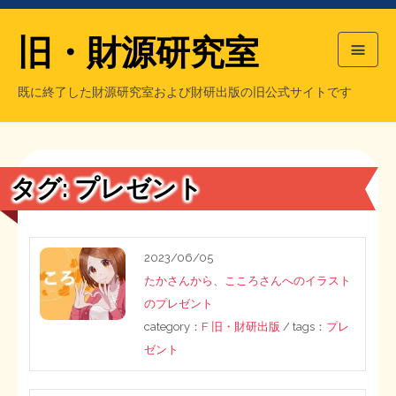
旧・財源研究室
既に終了した財源研究室および財研出版の旧公式サイトです
HOME
旧・財源研究室について
過去の主な刊行物
旧・財研出版について
タグ:
プレゼント
もっと知りたい方へ
旧・財源研究室について
2023/06/05
たかさんから、こころさんへのイラスト
【国の、本当の】財源チラシ／旧・財源研究室
チラシ発行部数
旧・財研出版について
のプレゼント
category：
F 旧・財研出版
/ tags：
プレ
シン財源はあなたです／合同誌／旧・サブカル分室
マネクリ戦士 RED & BLACK
会計報告
会計報告
ゼント
日本経済を解説するヤンキー／MIHANAマンガ／旧・財研出版
MMTの学習資料