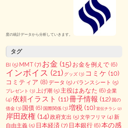
度の統計データから分析していきます。
タグ
お金
(15)
MMT
(7)
お金を例えで
(6)
BI
(5)
インボイス
(21)
コミケ
(10)
グッズ
(3)
コミティア
(8)
データ
(5)
バランスシート
(5)
主役はあなた
(6)
上げ潮
(5)
企業
プレゼント
(3)
冊子情報
(12)
依頼イラスト
(11)
(4)
国の
増税
(10)
国債
(6)
借金
(3)
国際関係
(3)
宣伝チラシ
(2)
岸田政権
(14)
政府支出
(5)
新
文学フリマ
(4)
本の感
日本経済
(7)
日本銀行
(6)
自由主義
(5)