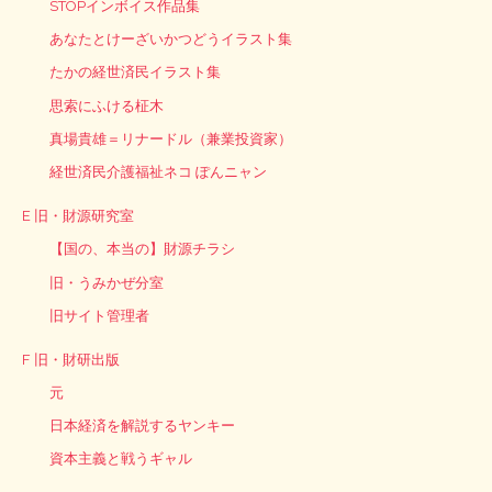
STOPインボイス作品集
あなたとけーざいかつどうイラスト集
たかの経世済民イラスト集
思索にふける柾木
真場貴雄＝リナードル（兼業投資家）
経世済民介護福祉ネコ ぽんニャン
E 旧・財源研究室
【国の、本当の】財源チラシ
旧・うみかぜ分室
旧サイト管理者
F 旧・財研出版
元
日本経済を解説するヤンキー
資本主義と戦うギャル