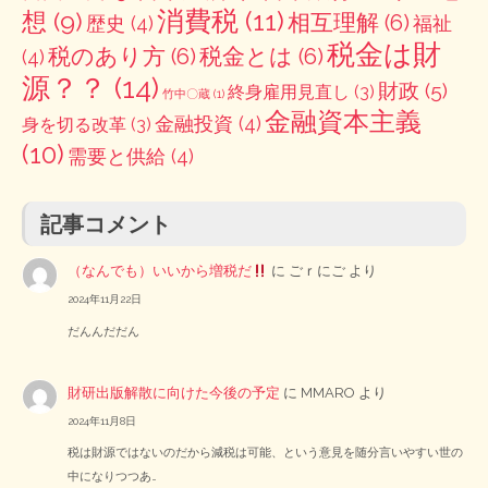
消費税
(11)
想
(9)
相互理解
(6)
歴史
(4)
福祉
税金は財
税のあり方
(6)
税金とは
(6)
(4)
源？？
(14)
財政
(5)
終身雇用見直し
(3)
竹中〇蔵
(1)
金融資本主義
金融投資
(4)
身を切る改革
(3)
(10)
需要と供給
(4)
記事コメント
（なんでも）いいから増税だ
に
ごｒにご
より
2024年11月22日
だんんだだん
財研出版解散に向けた今後の予定
に
MMARO
より
2024年11月8日
税は財源ではないのだから減税は可能、という意見を随分言いやすい世の
中になりつつあ…