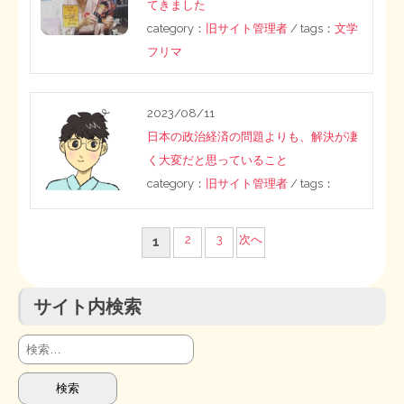
てきました
category：
旧サイト管理者
/ tags：
文学
フリマ
2023/08/11
日本の政治経済の問題よりも、解決が凄
く大変だと思っていること
category：
旧サイト管理者
/ tags：
投
2
3
次へ
1
稿
サイト内検索
の
ペ
検
索:
ー