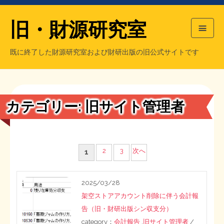
旧・財源研究室
既に終了した財源研究室および財研出版の旧公式サイトです
HOME
旧・財源研究室について
過去の主な刊行物
旧・財研出版について
カテゴリー:
旧サイト管理者
もっと知りたい方へ
旧・財源研究室について
投
2
3
次へ
1
【国の、本当の】財源チラシ／旧・財源研究室
チラシ発行部数
旧・財研出版について
稿
2025/03/28
の
シン財源はあなたです／合同誌／旧・サブカル分室
マネクリ戦士 RED & BLACK
会計報告
会計報告
架空ストアアカウント削除に伴う会計報
ペ
告（旧・財研出版シン収支分）
日本経済を解説するヤンキー／MIHANAマンガ／旧・財研出版
MMTの学習資料
category：
会計報告
,
旧サイト管理者
/