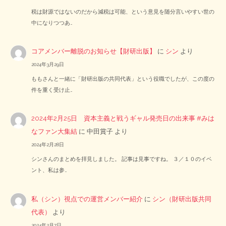
税は財源ではないのだから減税は可能、という意見を随分言いやすい世の
中になりつつあ…
コアメンバー離脱のお知らせ【財研出版】
に
シン
より
2024年3月29日
ももさんと一緒に「財研出版の共同代表」という役職でしたが、この度の
件を重く受け止…
2024年2月25日 資本主義と戦うギャル発売日の出来事 #みは
なファン大集結
に
中田賞子
より
2024年2月28日
シンさんのまとめを拝見しました。 記事は見事ですね。 ３／１０のイベ
ント、私は参…
私（シン）視点での運営メンバー紹介
に
シン（財研出版共同
代表）
より
2024年2月7日