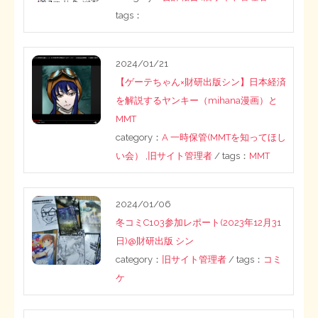
ー
tags：
STOPインボイス作品集
ジ
送
2024/01/21
たかの経世済民イラスト集
【ゲーテちゃん×財研出版シン】日本経済
り
用語集
を解説するヤンキー（mihana漫画）と
MMT
category：
A 一時保管(MMTを知ってほし
い会）
,
旧サイト管理者
/ tags：
MMT
2024/01/06
冬コミC103参加レポート(2023年12月31
日)@財研出版 シン
category：
旧サイト管理者
/ tags：
コミ
ケ