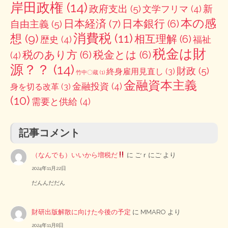
岸田政権
(14)
政府支出
(5)
新
文学フリマ
(4)
本の感
日本経済
(7)
日本銀行
(6)
自由主義
(5)
消費税
(11)
想
(9)
相互理解
(6)
歴史
(4)
福祉
税金は財
税のあり方
(6)
税金とは
(6)
(4)
源？？
(14)
財政
(5)
終身雇用見直し
(3)
竹中〇蔵
(1)
金融資本主義
金融投資
(4)
身を切る改革
(3)
(10)
需要と供給
(4)
記事コメント
（なんでも）いいから増税だ
に
ごｒにご
より
2024年11月22日
だんんだだん
財研出版解散に向けた今後の予定
に
MMARO
より
2024年11月8日