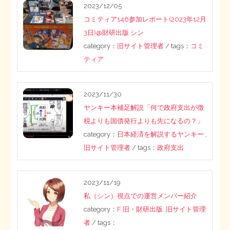
2023/12/05
コミティア146参加レポート(2023年12月
3日)@財研出版 シン
category：
旧サイト管理者
/ tags：
コミ
ティア
2023/11/30
ヤンキー本補足解説「何で政府支出が徴
税よりも国債発行よりも先になるの？」
category：
日本経済を解説するヤンキー
,
旧サイト管理者
/ tags：
政府支出
2023/11/19
私（シン）視点での運営メンバー紹介
category：
F 旧・財研出版
,
旧サイト管理
者
/ tags：