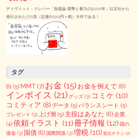
ディヴィット・クレバー「負債論-貨幣と暴力の5000年」以文社から
発行された770頁（定価6000円＋税）大作である！
タグ
お金
(15)
MMT
(7)
お金を例えで
(6)
BI
(5)
インボイス
(21)
コミケ
(10)
グッズ
(3)
コミティア
(8)
データ
(5)
バランスシート
(5)
主役はあなた
(6)
上げ潮
(5)
企業
プレゼント
(3)
冊子情報
(12)
依頼イラスト
(11)
(4)
国の
増税
(10)
国債
(6)
借金
(3)
国際関係
(3)
宣伝チラシ
(2)