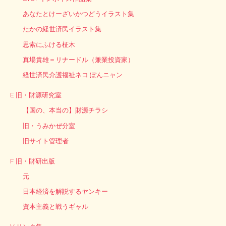
あなたとけーざいかつどうイラスト集
たかの経世済民イラスト集
思索にふける柾木
真場貴雄＝リナードル（兼業投資家）
経世済民介護福祉ネコ ぽんニャン
E 旧・財源研究室
【国の、本当の】財源チラシ
旧・うみかぜ分室
旧サイト管理者
F 旧・財研出版
元
日本経済を解説するヤンキー
資本主義と戦うギャル