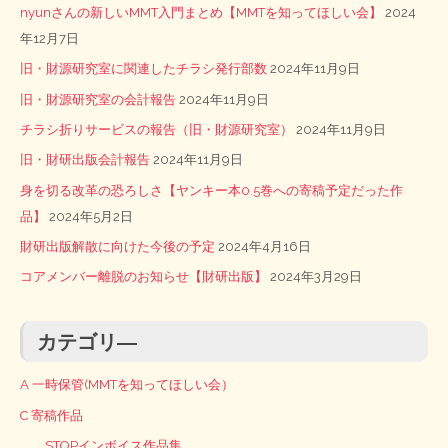
nyunさんの新しいMMT入門まとめ【MMTを知ってほしい会】
2024
年12月7日
旧・財源研究室に関連したチラシ発行部数
2024年11月9日
旧・財源研究室の会計報告
2024年11月9日
チラシ折りサービスの報告（旧・財源研究室）
2024年11月9日
旧・財研出版会計報告
2024年11月9日
身を切る改革の恐ろしさ【ヤンキー本0.5巻への寄稿予定だった作
品】
2024年5月2日
財研出版解散に向けた今後の予定
2024年4月16日
コアメンバー離脱のお知らせ【財研出版】
2024年3月29日
カテゴリ―
A 一時保管(MMTを知ってほしい会）
C 寄稿作品
STOPインボイス作品集