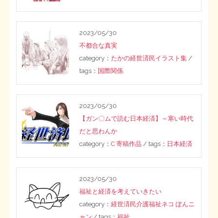
ー
STOPインボイス作品集
ジ
2023/05/30
送
たかの経世済民イラスト集
不都合な真実
category：
たかの経世済民イラスト集
/
り
用語集
tags：
国際関係
2023/05/30
【ガン〇ムで読む日本経済】～寒い時代
だと思わんか
category：
C 寄稿作品
/ tags：
日本経済
2023/05/30
福祉と経済を考えていきたい
category：
経世済民介護福祉ネコ ぽんニ
ャン
/ tags：
福祉