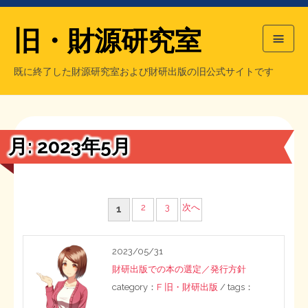
旧・財源研究室
既に終了した財源研究室および財研出版の旧公式サイトです
HOME
旧・財源研究室について
過去の主な刊行物
旧・財研出版について
月:
2023年5月
もっと知りたい方へ
旧・財源研究室について
投
2
3
次へ
1
【国の、本当の】財源チラシ／旧・財源研究室
チラシ発行部数
旧・財研出版について
稿
2023/05/31
の
シン財源はあなたです／合同誌／旧・サブカル分室
マネクリ戦士 RED & BLACK
会計報告
会計報告
財研出版での本の選定／発行方針
ペ
category：
F 旧・財研出版
/ tags：
日本経済を解説するヤンキー／MIHANAマンガ／旧・財研出版
MMTの学習資料