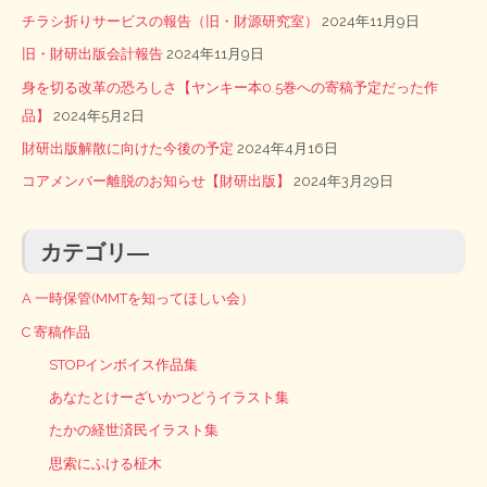
チラシ折りサービスの報告（旧・財源研究室）
2024年11月9日
旧・財研出版会計報告
2024年11月9日
身を切る改革の恐ろしさ【ヤンキー本0.5巻への寄稿予定だった作
品】
2024年5月2日
財研出版解散に向けた今後の予定
2024年4月16日
コアメンバー離脱のお知らせ【財研出版】
2024年3月29日
カテゴリ―
A 一時保管(MMTを知ってほしい会）
C 寄稿作品
STOPインボイス作品集
あなたとけーざいかつどうイラスト集
たかの経世済民イラスト集
思索にふける柾木