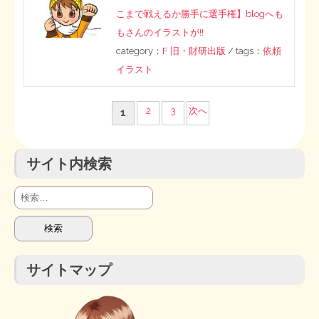
こまで戦えるか勝手に選手権】blogへも
もさんのイラストが!!
category：
F 旧・財研出版
/ tags：
依頼
イラスト
投
2
3
次へ
1
稿
サイト内検索
の
ペ
検
索:
ー
ジ
サイトマップ
送
り