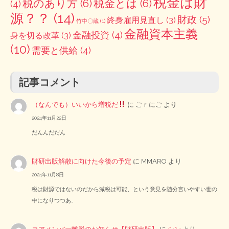
税金は財
税のあり方
(6)
税金とは
(6)
(4)
源？？
(14)
財政
(5)
終身雇用見直し
(3)
竹中〇蔵
(1)
金融資本主義
金融投資
(4)
身を切る改革
(3)
(10)
需要と供給
(4)
記事コメント
（なんでも）いいから増税だ
に
ごｒにご
より
2024年11月22日
だんんだだん
財研出版解散に向けた今後の予定
に
MMARO
より
2024年11月8日
税は財源ではないのだから減税は可能、という意見を随分言いやすい世の
中になりつつあ…