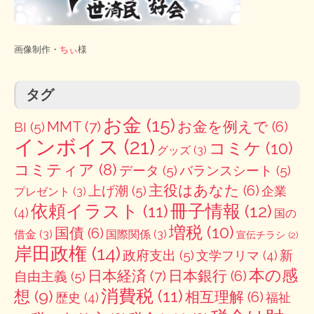
画像制作・
ちぃ
様
タグ
お金
(15)
MMT
(7)
お金を例えで
(6)
BI
(5)
インボイス
(21)
コミケ
(10)
グッズ
(3)
コミティア
(8)
データ
(5)
バランスシート
(5)
主役はあなた
(6)
上げ潮
(5)
企業
プレゼント
(3)
冊子情報
(12)
依頼イラスト
(11)
(4)
国の
増税
(10)
国債
(6)
借金
(3)
国際関係
(3)
宣伝チラシ
(2)
岸田政権
(14)
政府支出
(5)
新
文学フリマ
(4)
本の感
日本経済
(7)
日本銀行
(6)
自由主義
(5)
消費税
(11)
想
(9)
相互理解
(6)
歴史
(4)
福祉