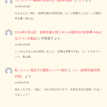
コアメンバー離脱のお知らせ【財研出版】
に
シン
より
2024年3月29日
ももさんと一緒に「財研出版の共同代表」という役職でしたが、この度の
件を重く受け止…
2024年2月25日 資本主義と戦うギャル発売日の出来事 #みは
なファン大集結
に
中田賞子
より
2024年2月28日
シンさんのまとめを拝見しました。 記事は見事ですね。 ３／１０のイベ
ント、私は参…
私（シン）視点での運営メンバー紹介
に
シン（財研出版共同
代表）
より
2024年2月7日
良かったです。一緒に、それぞれのやり方で、出来る方法で頑張ってまい
りましょう！