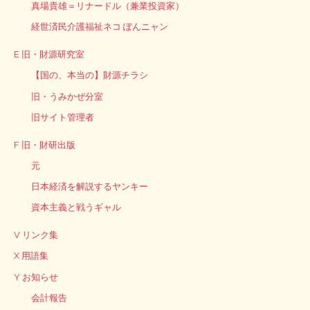
真場貴雄＝リナードル（兼業投資家）
経世済民介護福祉ネコ ぽんニャン
E 旧・財源研究室
【国の、本当の】財源チラシ
旧・うみかぜ分室
旧サイト管理者
F 旧・財研出版
元
日本経済を解説するヤンキー
資本主義と戦うギャル
V リンク集
X 用語集
Y お知らせ
会計報告