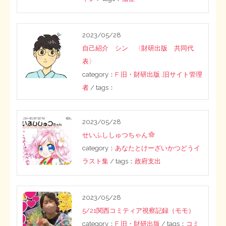
2023/05/28
自己紹介 シン 〈財研出版 共同代
表〉
category：
F 旧・財研出版
,
旧サイト管理
者
/ tags：
2023/05/28
せいふししゅつちゃん
category：
あなたとけーざいかつどうイ
ラスト集
/ tags：
政府支出
2023/05/28
5/21関西コミティア視察記録（モモ）
category：
F 旧・財研出版
/ tags：
コミ