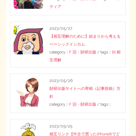
ティア
2023/05/27
【相互理解のために】始まりから考える
ベーシックインカム
category：
F 旧・財研出版
/ tags：
BI
,
相
互理解
2023/05/26
財研出版サイトへの寄稿（記事投稿）方
針
category：
F 旧・財研出版
/ tags：
2023/05/25
相互リンク【中古で買ったiPhone8でど