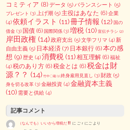
コミティア
(8)
データ
(5)
バランスシート
(5)
主役はあなた
(6)
上げ潮
(5)
企業
プレゼント
(3)
冊子情報
(12)
依頼イラスト
(11)
(4)
国の
増税
(10)
国債
(6)
借金
(3)
国際関係
(3)
宣伝チラシ
(2)
岸田政権
(14)
政府支出
(5)
新
文学フリマ
(4)
本の感
日本経済
(7)
日本銀行
(6)
自由主義
(5)
消費税
(11)
想
(9)
相互理解
(6)
歴史
(4)
福祉
税金は財
税のあり方
(6)
税金とは
(6)
(4)
源？？
(14)
財政
(5)
終身雇用見直し
(3)
竹中〇蔵
(1)
金融資本主義
金融投資
(4)
身を切る改革
(3)
(10)
需要と供給
(4)
記事コメント
（なんでも）いいから増税だ
に
ごｒにご
より