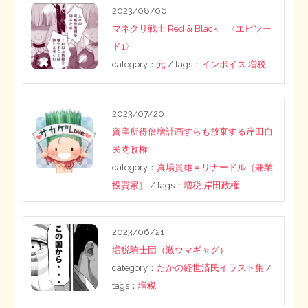
2023/08/06
STOPインボイス作品集
マネクリ戦士 Red & Black 〈エピソー
ド1〉
たかの経世済民イラスト集
category：
元
/ tags：
インボイス
,
増税
用語集
2023/07/20
資産所得倍増計画すらも放棄する岸田自
民党政権
category：
真場貴雄＝リナードル（兼業
投資家）
/ tags：
増税
,
岸田政権
2023/06/21
増税騎士団（激ウマギャグ）
category：
たかの経世済民イラスト集
/
tags：
増税