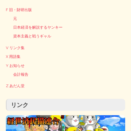
F 旧・財研出版
元
日本経済を解説するヤンキー
資本主義と戦うギャル
V リンク集
X 用語集
Y お知らせ
会計報告
Z あだん堂
リンク