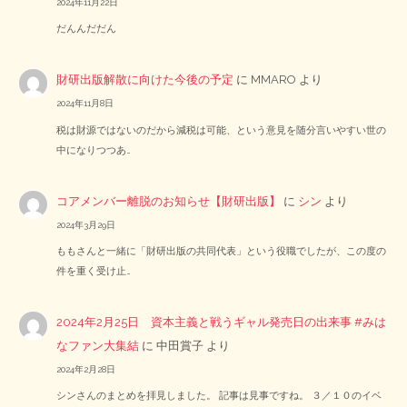
2024年11月22日
だんんだだん
財研出版解散に向けた今後の予定
に
MMARO
より
2024年11月8日
税は財源ではないのだから減税は可能、という意見を随分言いやすい世の
中になりつつあ…
コアメンバー離脱のお知らせ【財研出版】
に
シン
より
2024年3月29日
ももさんと一緒に「財研出版の共同代表」という役職でしたが、この度の
件を重く受け止…
2024年2月25日 資本主義と戦うギャル発売日の出来事 #みは
なファン大集結
に
中田賞子
より
2024年2月28日
シンさんのまとめを拝見しました。 記事は見事ですね。 ３／１０のイベ