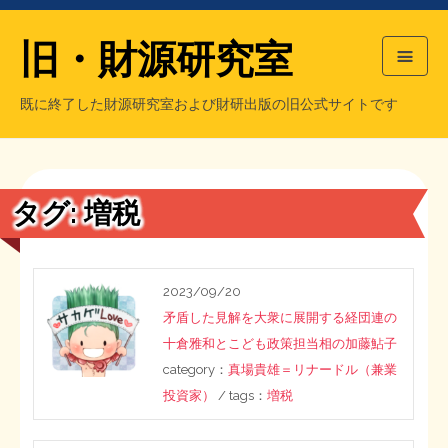
旧・財源研究室
既に終了した財源研究室および財研出版の旧公式サイトです
HOME
旧・財源研究室について
過去の主な刊行物
旧・財研出版について
タグ:
増税
もっと知りたい方へ
旧・財源研究室について
2023/09/20
矛盾した見解を大衆に展開する経団連の
【国の、本当の】財源チラシ／旧・財源研究室
チラシ発行部数
旧・財研出版について
十倉雅和とこども政策担当相の加藤鮎子
category：
真場貴雄＝リナードル（兼業
シン財源はあなたです／合同誌／旧・サブカル分室
マネクリ戦士 RED & BLACK
会計報告
会計報告
投資家）
/ tags：
増税
日本経済を解説するヤンキー／MIHANAマンガ／旧・財研出版
MMTの学習資料