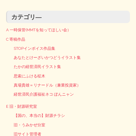
カテゴリ―
A 一時保管(MMTを知ってほしい会）
C 寄稿作品
STOPインボイス作品集
あなたとけーざいかつどうイラスト集
たかの経世済民イラスト集
思索にふける柾木
真場貴雄＝リナードル（兼業投資家）
経世済民介護福祉ネコ ぽんニャン
E 旧・財源研究室
【国の、本当の】財源チラシ
旧・うみかぜ分室
旧サイト管理者