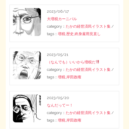
2023/06/17
大増税カーニバル
category：
たかの経世済民イラスト集
/
tags：
増税
,
歴史
,
終身雇用見直し
2023/05/21
（なんでも）いいから増税だ
category：
たかの経世済民イラスト集
/
tags：
増税
,
岸田政権
2023/05/20
なんだってー！
category：
たかの経世済民イラスト集
/
tags：
増税
,
岸田政権