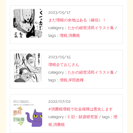
2023/05/17
まだ増税の余地はある（確信）！
category：
たかの経世済民イラスト集
/
tags：
増税
,
消費税
2023/05/15
増税企ておじさん
category：
たかの経世済民イラスト集
/
tags：
増税
,
岸田政権
2022/07/02
#消費税増税で社会保障は悪化します
category：
E 旧・財源研究室
/ tags：
増
税
,
消費税