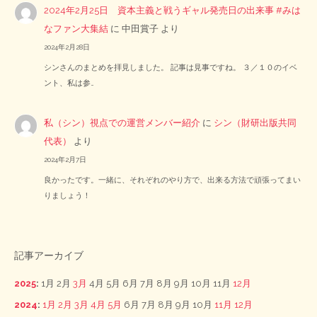
2024年2月25日 資本主義と戦うギャル発売日の出来事 #みは
なファン大集結
に
中田賞子
より
2024年2月28日
シンさんのまとめを拝見しました。 記事は見事ですね。 ３／１０のイベ
ント、私は参…
私（シン）視点での運営メンバー紹介
に
シン（財研出版共同
代表）
より
2024年2月7日
良かったです。一緒に、それぞれのやり方で、出来る方法で頑張ってまい
りましょう！
記事アーカイブ
2025
:
1月
2月
3月
4月
5月
6月
7月
8月
9月
10月
11月
12月
2024
:
1月
2月
3月
4月
5月
6月
7月
8月
9月
10月
11月
12月