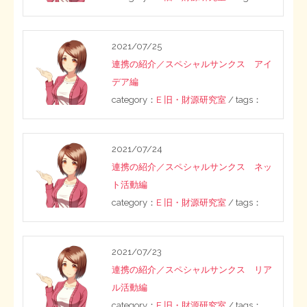
ー
STOPインボイス作品集
ジ
2021/07/25
送
たかの経世済民イラスト集
連携の紹介／スペシャルサンクス アイ
デア編
り
用語集
category：
E 旧・財源研究室
/ tags：
2021/07/24
連携の紹介／スペシャルサンクス ネッ
ト活動編
category：
E 旧・財源研究室
/ tags：
2021/07/23
連携の紹介／スペシャルサンクス リア
ル活動編
category：
E 旧・財源研究室
/ tags：