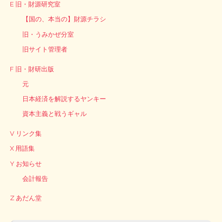
E 旧・財源研究室
【国の、本当の】財源チラシ
旧・うみかぜ分室
旧サイト管理者
F 旧・財研出版
元
日本経済を解説するヤンキー
資本主義と戦うギャル
V リンク集
X 用語集
Y お知らせ
会計報告
Z あだん堂