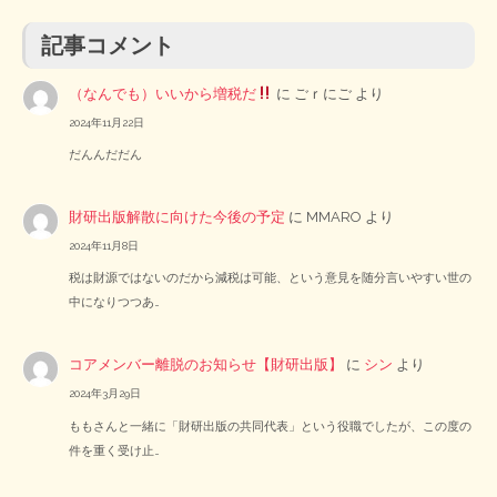
記事コメント
（なんでも）いいから増税だ
に
ごｒにご
より
2024年11月22日
だんんだだん
財研出版解散に向けた今後の予定
に
MMARO
より
2024年11月8日
税は財源ではないのだから減税は可能、という意見を随分言いやすい世の
中になりつつあ…
コアメンバー離脱のお知らせ【財研出版】
に
シン
より
2024年3月29日
ももさんと一緒に「財研出版の共同代表」という役職でしたが、この度の
件を重く受け止…