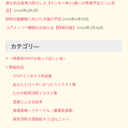
身を切る改革の恐ろしさ【ヤンキー本0.5巻への寄稿予定だった作
品】
2024年5月2日
財研出版解散に向けた今後の予定
2024年4月16日
コアメンバー離脱のお知らせ【財研出版】
2024年3月29日
カテゴリ―
A 一時保管(MMTを知ってほしい会）
C 寄稿作品
STOPインボイス作品集
あなたとけーざいかつどうイラスト集
たかの経世済民イラスト集
思索にふける柾木
真場貴雄＝リナードル（兼業投資家）
経世済民介護福祉ネコ ぽんニャン