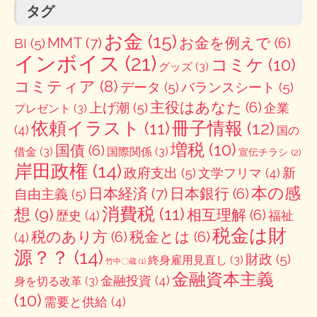
タグ
お金
(15)
MMT
(7)
お金を例えで
(6)
BI
(5)
インボイス
(21)
コミケ
(10)
グッズ
(3)
コミティア
(8)
データ
(5)
バランスシート
(5)
主役はあなた
(6)
上げ潮
(5)
企業
プレゼント
(3)
冊子情報
(12)
依頼イラスト
(11)
(4)
国の
増税
(10)
国債
(6)
借金
(3)
国際関係
(3)
宣伝チラシ
(2)
岸田政権
(14)
政府支出
(5)
新
文学フリマ
(4)
本の感
日本経済
(7)
日本銀行
(6)
自由主義
(5)
消費税
(11)
想
(9)
相互理解
(6)
歴史
(4)
福祉
税金は財
税のあり方
(6)
税金とは
(6)
(4)
源？？
(14)
財政
(5)
終身雇用見直し
(3)
竹中〇蔵
(1)
金融資本主義
金融投資
(4)
身を切る改革
(3)
(10)
需要と供給
(4)