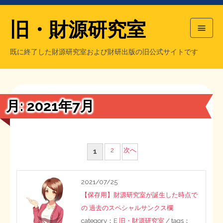
旧・財源研究室
既に終了した財源研究室および財研出版の旧公式サイトです
HOME
旧・財源研究室について
過去の主な刊行物
旧・財研出版について
月:
2021年7月
もっと知りたい方へ
旧・財源研究室について
投
2
次へ
1
【国の、本当の】財源チラシ／旧・財源研究室
チラシ発行部数
旧・財研出版について
稿
2021/07/25
の
シン財源はあなたです／合同誌／旧・サブカル分室
マネクリ戦士 RED & BLACK
会計報告
会計報告
【保存用】財源研究室が誕生した時点で
ペ
の 過去のスペシャルサンクス欄
日本経済を解説するヤンキー／MIHANAマンガ／旧・財研出版
MMTの学習資料
category：
E 旧・財源研究室
/ tags：