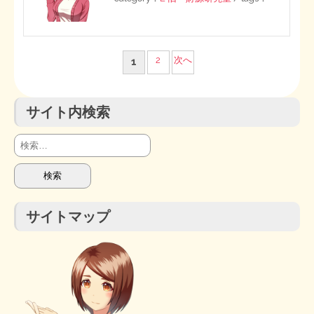
投
2
次へ
1
稿
サイト内検索
の
ペ
検
索:
ー
ジ
サイトマップ
送
り