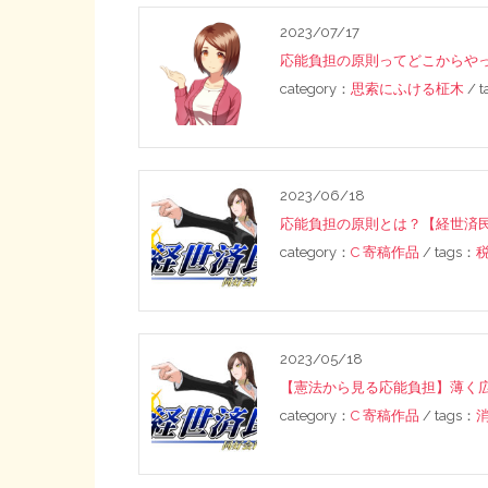
2023/07/17
応能負担の原則ってどこからや
category：
思索にふける柾木
/ 
2023/06/18
応能負担の原則とは？【経世済
category：
C 寄稿作品
/ tags：
2023/05/18
【憲法から見る応能負担】薄く
category：
C 寄稿作品
/ tags：