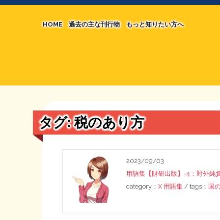
HOME
過去の主な刊行物
もっと知りたい方へ
【国の、本当の】財源チラシ／旧・財源研究室
マネクリ戦士 RED & BLACK
シン財源はあなたです／合同誌／旧・サブカル分
MMTの学習資料
日本経済を解説するヤンキー／MIHANAマンガ
STOPインボイス作品集
タグ:
税のあり方
たかの経世済民イラスト集
用語集
2023/09/03
用語集【財研出版】-4：対外純
category：
X 用語集
/ tags：
国