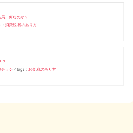
結局、何なのか？
gs：
消費税
,
税のあり方
？？
源チラシ
/ tags：
お金
,
税のあり方