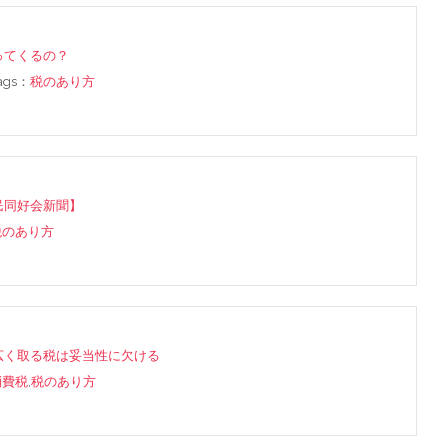
ってくるの？
tags：
税のあり方
民同好会新聞】
税のあり方
広く取る税は妥当性に欠ける
消費税
,
税のあり方