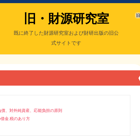
旧・財源研究室
旧
既に終了した財源研究室および財研出版の旧公
式サイトです
室
／旧・財研出版
負債、対外純資産、応能負担の原則
の借金
,
税のあり方