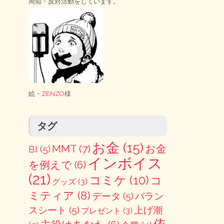
周知・反対活動をしています。
絵・
ZENZO
様
タグ
お金
(15)
MMT
(7)
お金
BI
(5)
インボイス
を例えで
(6)
(21)
コミケ
(10)
コ
グッズ
(3)
ミティア
(8)
データ
(5)
バラン
スシート
(5)
上げ潮
プレゼント
(3)