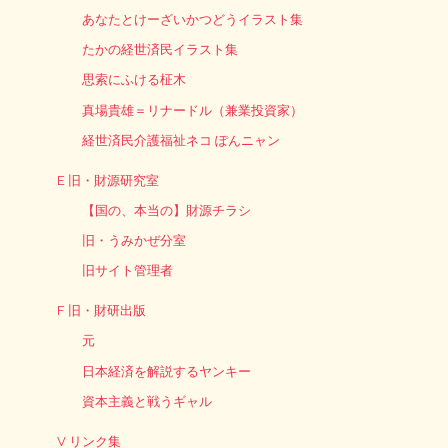
あなたとけーざいかつどうイラスト集
たかの経世済民イラスト集
思索にふける柾木
真場貴雄＝リナードル（兼業投資家）
経世済民介護福祉ネコ ぽんニャン
E 旧・財源研究室
【国の、本当の】財源チラシ
旧・うみかぜ分室
旧サイト管理者
F 旧・財研出版
元
日本経済を解説するヤンキー
資本主義と戦うギャル
V リンク集