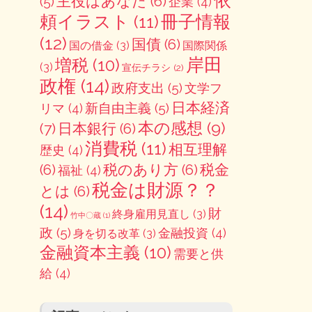
依
主役はあなた
(6)
(5)
企業
(4)
冊子情報
頼イラスト
(11)
(12)
国債
(6)
国の借金
(3)
国際関係
岸田
増税
(10)
(3)
宣伝チラシ
(2)
政権
(14)
政府支出
(5)
文学フ
日本経済
新自由主義
(5)
リマ
(4)
本の感想
(9)
(7)
日本銀行
(6)
消費税
(11)
相互理解
歴史
(4)
(6)
税のあり方
(6)
税金
福祉
(4)
税金は財源？？
とは
(6)
(14)
財
終身雇用見直し
(3)
竹中〇蔵
(1)
政
(5)
金融投資
(4)
身を切る改革
(3)
金融資本主義
(10)
需要と供
給
(4)