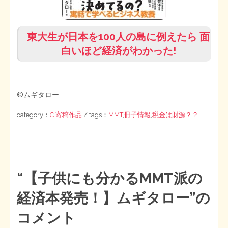
東大生が日本を100人の島に例えたら 面
白いほど経済がわかった!
©ムギタロー
category：
C 寄稿作品
/ tags：
MMT
,
冊子情報
,
税金は財源？？
“
【子供にも分かるMMT派の
経済本発売！】ムギタロー
”の
コメント