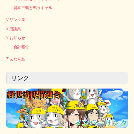
資本主義と戦うギャル
V リンク集
X 用語集
Y お知らせ
会計報告
Z あだん堂
リンク