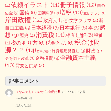
冊子情報
(12)
依頼イラスト
(11)
(4)
国の
増税
(10)
国債
(6)
借金
(3)
国際関係
(3)
宣伝チラシ
(2)
岸田政権
(14)
政府支出
(5)
新
文学フリマ
(4)
本の感
日本経済
(7)
日本銀行
(6)
自由主義
(5)
消費税
(11)
想
(9)
相互理解
(6)
歴史
(4)
福祉
税金は財
税のあり方
(6)
税金とは
(6)
(4)
源？？
(14)
財政
(5)
終身雇用見直し
(3)
竹中〇蔵
(1)
金融資本主義
金融投資
(4)
身を切る改革
(3)
(10)
需要と供給
(4)
記事コメント
（なんでも）いいから増税だ
に
ごｒにご
より
2024年11月22日
だんんだだん