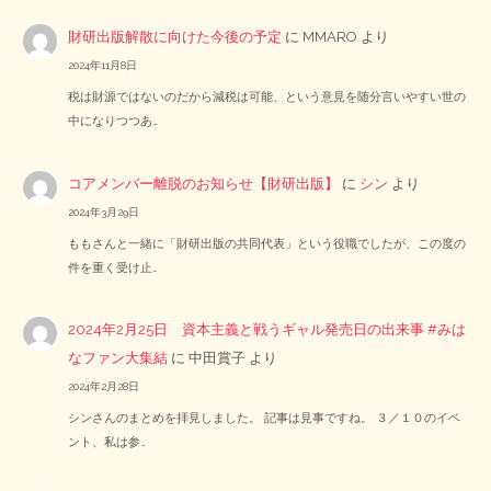
財研出版解散に向けた今後の予定
に
MMARO
より
2024年11月8日
税は財源ではないのだから減税は可能、という意見を随分言いやすい世の
中になりつつあ…
コアメンバー離脱のお知らせ【財研出版】
に
シン
より
2024年3月29日
ももさんと一緒に「財研出版の共同代表」という役職でしたが、この度の
件を重く受け止…
2024年2月25日 資本主義と戦うギャル発売日の出来事 #みは
なファン大集結
に
中田賞子
より
2024年2月28日
シンさんのまとめを拝見しました。 記事は見事ですね。 ３／１０のイベ
ント、私は参…