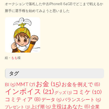
オークションで落札した中古iPhone8 64GBでどこまで戦えるか
勝手に選手権を始めてみようと思いました
絵・
もも
様
タグ
お金
(15)
MMT
(7)
お金を例えで
(6)
BI
(5)
インボイス
(21)
コミケ
(10)
グッズ
(3)
コミティア
(8)
データ
(5)
バランスシート
(5)
主役はあなた
(6)
上げ潮
(5)
企業
プレゼント
(3)