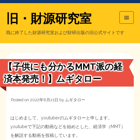
旧・財源研究室
既に終了した財源研究室および財研出版の旧公式サイトです
HOME
旧・財源研究室について
過去の主な刊行物
旧・財研出版について
【子供にも分かるMMT派の経
もっと知りたい方へ
済本発売！】ムギタロー
旧・財源研究室について
Posted on
2022年8月21日
by
ムギタロー
【国の、本当の】財源チラシ／旧・財源研究室
チラシ発行部数
旧・財研出版について
はじめまして、youtuberのムギタローと申します。
シン財源はあなたです／合同誌／旧・サブカル分室
マネクリ戦士 RED & BLACK
会計報告
会計報告
youtubeで下記の動画などを始めとした、経済学（MMT）
を解説する動画を投稿しています。
日本経済を解説するヤンキー／MIHANAマンガ／旧・財研出版
MMTの学習資料