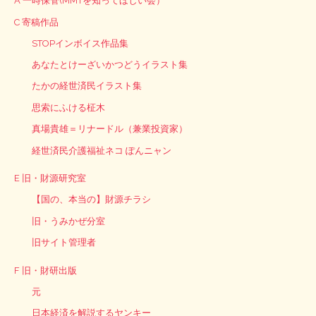
A 一時保管(MMTを知ってほしい会）
C 寄稿作品
STOPインボイス作品集
あなたとけーざいかつどうイラスト集
たかの経世済民イラスト集
思索にふける柾木
真場貴雄＝リナードル（兼業投資家）
経世済民介護福祉ネコ ぽんニャン
E 旧・財源研究室
【国の、本当の】財源チラシ
旧・うみかぜ分室
旧サイト管理者
F 旧・財研出版
元
日本経済を解説するヤンキー