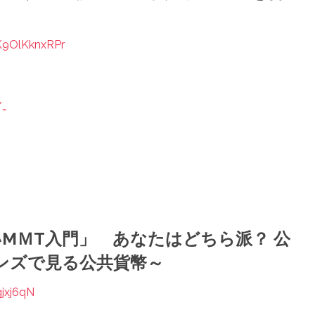
K9OlKknxRPr
/…
いMＭT入門」 あなたはどちら派？ 公
のレンズで見る公共貨幣～
gjxj6qN