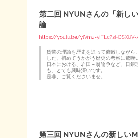
第二回 NYUNさんの「新し
論
https://youtu.be/ylVmz-yiTLc?si=DSXUV
貨幣の理論を歴史を追って俯瞰しながら
した。初めてうかがう歴史の考察に驚嘆
日本における、岩田－翁論争など、日銀
も、とても興味深いです。
是非、ご覧くださいませ。
第三回 NYUNさんの新しい