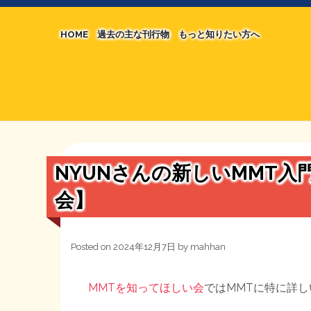
HOME
過去の主な刊行物
もっと知りたい方へ
【国の、本当の】財源チラシ／旧・財源研究室
マネクリ戦士 RED & BLACK
シン財源はあなたです／合同誌／旧・サブカル分
MMTの学習資料
日本経済を解説するヤンキー／MIHANAマンガ
STOPインボイス作品集
NYUNさんの新しいMMT入
たかの経世済民イラスト集
会】
用語集
Posted on
2024年12月7日
by
mahhan
MMTを知ってほしい会
ではMMTに特に詳し