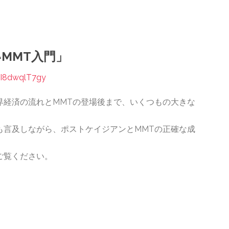
いMMT入門」
VI8dwqlT7gy
界経済の流れとMMTの登場後まで、いくつもの大きな
も言及しながら、ポストケイジアンとMMTの正確な成
ご覧ください。