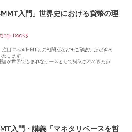
いMMT入門」世界史における貨幣の理
-x30gUDoqK5
、注目すべきMMTとの相関性などをご解説いただきま
いたします。
理論が世界でもまれなケースとして構築されてきた点
MMT入門・講義「マネタリベースを哲