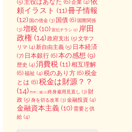
依
主役はあなた
(6)
(5)
企業
(4)
冊子情報
頼イラスト
(11)
(12)
国債
(6)
国の借金
(3)
国際関係
岸田
増税
(10)
(3)
宣伝チラシ
(2)
政権
(14)
政府支出
(5)
文学フ
日本経済
新自由主義
(5)
リマ
(4)
本の感想
(9)
(7)
日本銀行
(6)
消費税
(11)
相互理解
歴史
(4)
(6)
税のあり方
(6)
税金
福祉
(4)
税金は財源？？
とは
(6)
(14)
財
終身雇用見直し
(3)
竹中〇蔵
(1)
政
(5)
金融投資
(4)
身を切る改革
(3)
金融資本主義
(10)
需要と供
給
(4)