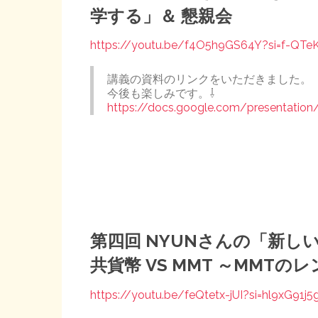
学する」＆ 懇親会
https://youtu.be/f4O5h9GS64Y?si=f-QTe
講義の資料のリンクをいただきました。
今後も楽しみです。⇩
https://docs.google.com/presentation
第四回 NYUNさんの「新し
共貨幣 VS MMT ～MMT
https://youtu.be/feQtetx-jUI?si=hl9xG91j5