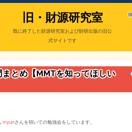
旧・財源研究室
旧
既に終了した財源研究室および財研出版の旧公
式サイトです
室
／旧・財研出版
門まとめ【MMTを知ってほしい
い
nyun
さんを招いての勉強会をしています。