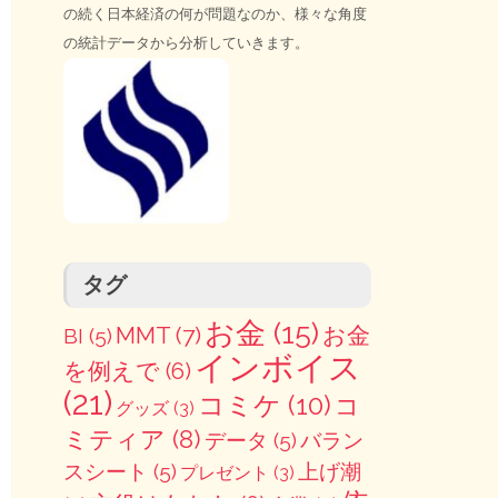
の続く日本経済の何が問題なのか、様々な角度
の統計データから分析していきます。
タグ
お金
(15)
MMT
(7)
お金
BI
(5)
インボイス
を例えで
(6)
(21)
コミケ
(10)
コ
グッズ
(3)
ミティア
(8)
データ
(5)
バラン
スシート
(5)
上げ潮
プレゼント
(3)