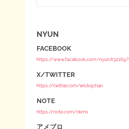
NYUN
FACEBOOK
https://www.facebook.com/nyun.632169?l
X/TWITTER
https://twitter.com/erickqchan
NOTE
https://note.com/nkms
アメブロ