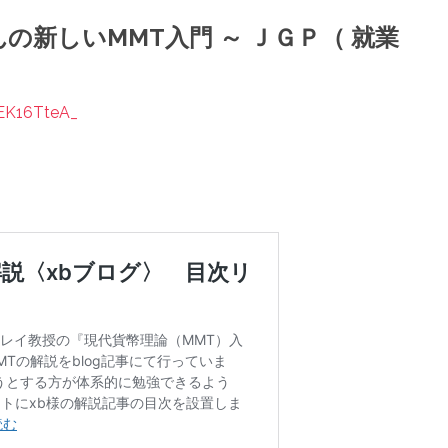
UNさんの新しいMMT入門 ～ ＪＧＰ（ 就業
jEK16TteA_