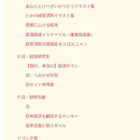
あなたとけーざいかつどうイラスト集
たかの経世済民イラスト集
思索にふける柾木
真場貴雄＝リナードル（兼業投資家）
経世済民介護福祉ネコ ぽんニャン
E 旧・財源研究室
【国の、本当の】財源チラシ
旧・うみかぜ分室
旧サイト管理者
F 旧・財研出版
元
日本経済を解説するヤンキー
資本主義と戦うギャル
V リンク集