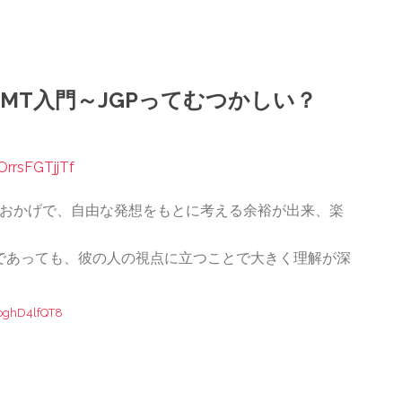
MMT入門～JGPってむつかしい？
rrsFGTjjTf
みのおかげで、自由な発想をもとに考える余裕が出来、楽
であっても、彼の人の視点に立つことで大きく理解が深
oghD4lfQT8