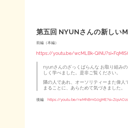
第五回 NYUNさんの新しい
前編（本編）
https://youtu.be/wcMLBk-QiNU?si=FqMISO
nyunさんのざっくばらんな お取り組
しく学べました。是非ご覧ください。
隣の人であれ、オーソリティーまた偉人
まることに、あらためて気づきました。
後編
https://youtu.be/rwMhBmG0gME?si=ZqsAOz