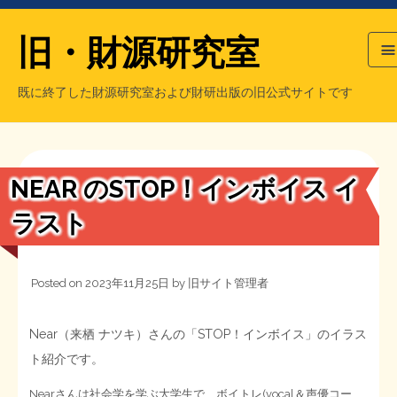
旧・財源研究室
既に終了した財源研究室および財研出版の旧公式サイトです
HOME
旧・財源研究室について
過去の主な刊行物
旧・財研出版について
NEAR のSTOP！インボイス イ
もっと知りたい方へ
ラスト
旧・財源研究室について
Posted on
2023年11月25日
by
旧サイト管理者
【国の、本当の】財源チラシ／旧・財源研究室
チラシ発行部数
旧・財研出版について
Near（来栖 ナツキ）さんの「STOP！インボイス」のイラス
シン財源はあなたです／合同誌／旧・サブカル分室
マネクリ戦士 RED & BLACK
会計報告
会計報告
ト紹介です。
日本経済を解説するヤンキー／MIHANAマンガ／旧・財研出版
MMTの学習資料
Nearさんは社会学を学ぶ大学生で、ボイトレ(vocal＆声優コー