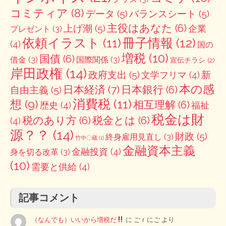
コミティア
(8)
データ
(5)
バランスシート
(5)
主役はあなた
(6)
上げ潮
(5)
企業
プレゼント
(3)
冊子情報
(12)
依頼イラスト
(11)
(4)
国の
増税
(10)
国債
(6)
借金
(3)
国際関係
(3)
宣伝チラシ
(2)
岸田政権
(14)
政府支出
(5)
新
文学フリマ
(4)
本の感
日本経済
(7)
日本銀行
(6)
自由主義
(5)
消費税
(11)
想
(9)
相互理解
(6)
歴史
(4)
福祉
税金は財
税のあり方
(6)
税金とは
(6)
(4)
源？？
(14)
財政
(5)
終身雇用見直し
(3)
竹中〇蔵
(1)
金融資本主義
金融投資
(4)
身を切る改革
(3)
(10)
需要と供給
(4)
記事コメント
（なんでも）いいから増税だ
に
ごｒにご
より