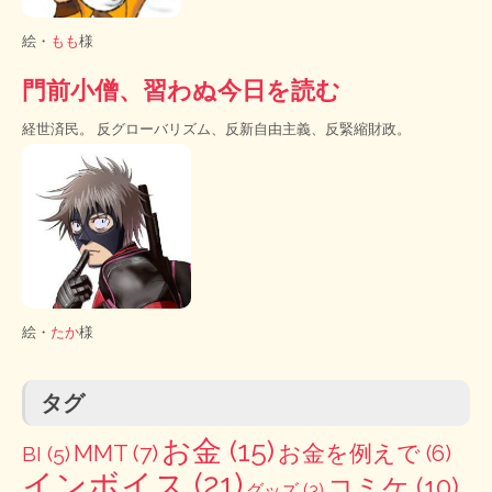
絵・
もも
様
門前小僧、習わぬ今日を読む
経世済民。 反グローバリズム、反新自由主義、反緊縮財政。
絵・
たか
様
タグ
お金
(15)
MMT
(7)
お金を例えで
(6)
BI
(5)
インボイス
(21)
コミケ
(10)
グッズ
(3)