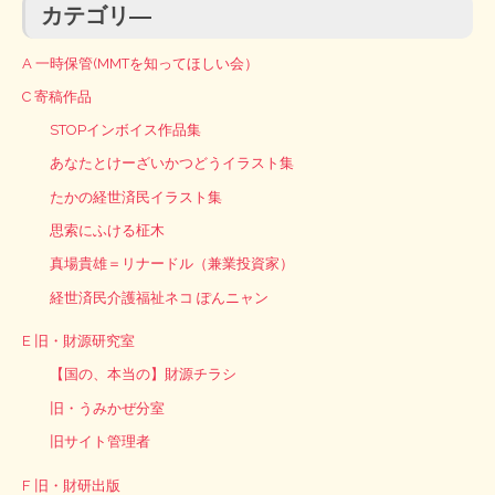
カテゴリ―
A 一時保管(MMTを知ってほしい会）
C 寄稿作品
STOPインボイス作品集
あなたとけーざいかつどうイラスト集
たかの経世済民イラスト集
思索にふける柾木
真場貴雄＝リナードル（兼業投資家）
経世済民介護福祉ネコ ぽんニャン
E 旧・財源研究室
【国の、本当の】財源チラシ
旧・うみかぜ分室
旧サイト管理者
F 旧・財研出版