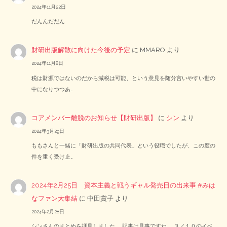
2024年11月22日
だんんだだん
財研出版解散に向けた今後の予定
に
MMARO
より
2024年11月8日
税は財源ではないのだから減税は可能、という意見を随分言いやすい世の
中になりつつあ…
コアメンバー離脱のお知らせ【財研出版】
に
シン
より
2024年3月29日
ももさんと一緒に「財研出版の共同代表」という役職でしたが、この度の
件を重く受け止…
2024年2月25日 資本主義と戦うギャル発売日の出来事 #みは
なファン大集結
に
中田賞子
より
2024年2月28日
シンさんのまとめを拝見しました。 記事は見事ですね。 ３／１０のイベ