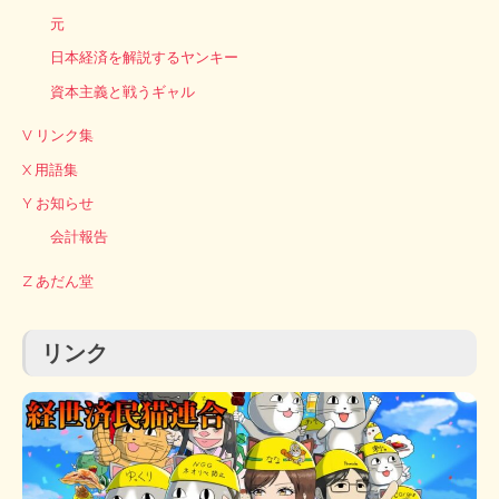
元
日本経済を解説するヤンキー
資本主義と戦うギャル
V リンク集
X 用語集
Y お知らせ
会計報告
Z あだん堂
リンク