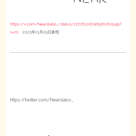
https://x.com/Nearslabo_/status/1727610674896080949?
s=20
2023年11月25日参照
https://twitter.com/Nearslabo_