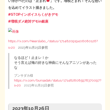
い浮かべたのは「止まれ
」です。増税とまれ！そんな想い
を込めてイラスト描きました。
#STOPインボイスらくがきデモ
#増税ダメ絶対デモin銀座
https://x.com/Nearslabo_/status/1714820919406080126?
s=20
2023年11月25日参照
なるほど！止まレ！か
そう言えば俺の好きな神曲にそんなアニソンがあった
な
ブンサダカ様
https://x.com/bunsadak/status/1714828085978370097?
s=20
2023年11月25日参照
2023年10月26日