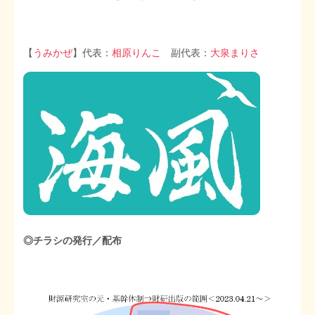
【
うみかぜ
】代表：
相原りんこ
副代表：
大泉まりさ
◎チラシの発行／配布