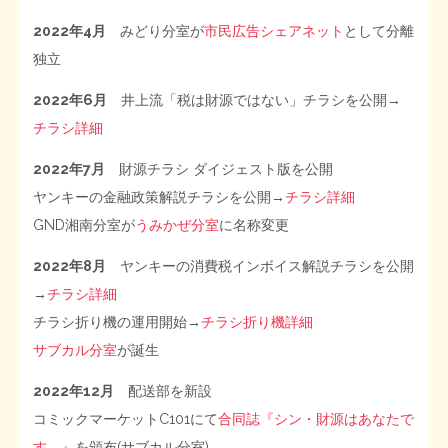
2022年4月
みどり分室が
市民広告シェアネット
として分離
独立
2022年6月
井上流「税は財源ではない」チラシを公開→
チラシ詳細
2022年7月
財源チラシ ダイジェスト版を公開
ヤンキーの金融政策解説チラシを公開→
チラシ詳細
GND湘南分室が
うみかぜ分室
に名称変更
2022年8月
ヤンキーの消費税インボイス解説チラシを公開
→
チラシ詳細
チラシ折り機の運用開始→
チラシ折り機詳細
サブカル分室
が誕生
2022年12月
配送部を新設
コミックマーケットC101にて
合同誌『シン・財源はあなたで
す。』
を頒布(サブカル分室)