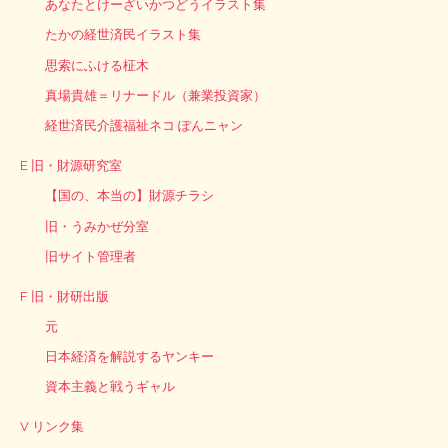
あなたとけーざいかつどうイラスト集
たかの経世済民イラスト集
思索にふける柾木
真場貴雄＝リナードル（兼業投資家）
経世済民介護福祉ネコ ぽんニャン
E 旧・財源研究室
【国の、本当の】財源チラシ
旧・うみかぜ分室
旧サイト管理者
F 旧・財研出版
元
日本経済を解説するヤンキー
資本主義と戦うギャル
V リンク集