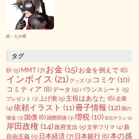
絵・
たか
様
タグ
お金
(15)
MMT
(7)
お金を例えで
(6)
BI
(5)
インボイス
(21)
コミケ
(10)
グッズ
(3)
コミティア
(8)
データ
(5)
バランスシート
(5)
主役はあなた
(6)
上げ潮
(5)
企業
プレゼント
(3)
冊子情報
(12)
依頼イラスト
(11)
(4)
国の
増税
(10)
国債
(6)
借金
(3)
国際関係
(3)
宣伝チラシ
(2)
岸田政権
(14)
政府支出
(5)
新
文学フリマ
(4)
本の感
日本経済
(7)
日本銀行
(6)
自由主義
(5)