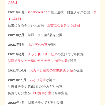
み詳細
2021年6月
iscandaru.com
様と連携
財源クイズ公開→
ク
イズ詳細
葉書になるチラシと連携→
葉書になるチラシ詳細
2021年7月
財源チラシ第6版を公開
2021年8月
あおぞら分室
が誕生
2021年9月
チラシ折りサービス
の受け付けを開始
財源チラシと一緒に使うチラシの紹介欄
を設置
2021年10月
おカネと暴力の歴史解説 分室
が誕生
2021年11月
みどり分室
が誕生
引換券チラシ第1版を公開(みどり分室)
あおぞら分室が
GND湘南分室
に名称変更
2022年3月
財源チラシ第8版を公開