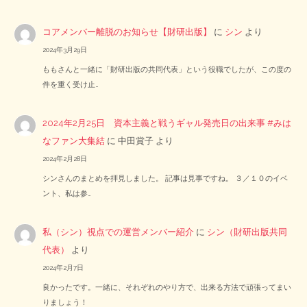
コアメンバー離脱のお知らせ【財研出版】
に
シン
より
2024年3月29日
ももさんと一緒に「財研出版の共同代表」という役職でしたが、この度の
件を重く受け止…
2024年2月25日 資本主義と戦うギャル発売日の出来事 #みは
なファン大集結
に
中田賞子
より
2024年2月28日
シンさんのまとめを拝見しました。 記事は見事ですね。 ３／１０のイベ
ント、私は参…
私（シン）視点での運営メンバー紹介
に
シン（財研出版共同
代表）
より
2024年2月7日
良かったです。一緒に、それぞれのやり方で、出来る方法で頑張ってまい
りましょう！