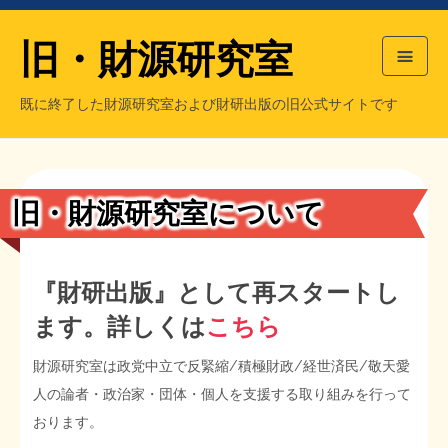
旧・財源研究室
既に終了した財源研究室および財研出版の旧公式サイトです
HOME
旧・財源研究室について
過去の主な刊行物
旧・財研出版について
旧・財源研究室について
もっと知りたい方へ
旧・財源研究室について
『財研出版』として再スタートし
ます。詳しくは
こちら
【国の、本当の】財源チラシ／旧・財源研究室
チラシ発行部数
旧・財研出版について
財源研究室は政党中立で反緊縮/積極財政/経世済民/敬天愛
シン財源はあなたです／合同誌／旧・サブカル分室
マネクリ戦士 RED & BLACK
会計報告
会計報告
人の論者・政治家・団体・個人を支援する取り組みを行って
おります。
日本経済を解説するヤンキー／MIHANAマンガ／旧・財研出版
MMTの学習資料