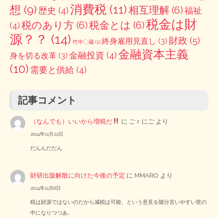
消費税
(11)
想
(9)
相互理解
(6)
歴史
(4)
福祉
税金は財
税のあり方
(6)
税金とは
(6)
(4)
源？？
(14)
財政
(5)
終身雇用見直し
(3)
竹中〇蔵
(1)
金融資本主義
金融投資
(4)
身を切る改革
(3)
(10)
需要と供給
(4)
記事コメント
（なんでも）いいから増税だ
に
ごｒにご
より
2024年11月22日
だんんだだん
財研出版解散に向けた今後の予定
に
MMARO
より
2024年11月8日
税は財源ではないのだから減税は可能、という意見を随分言いやすい世の
中になりつつあ…