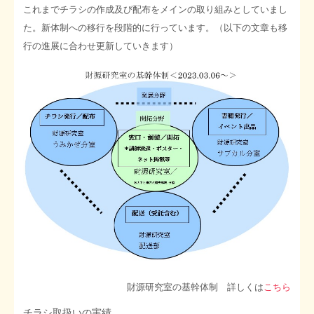
これまでチラシの作成及び配布をメインの取り組みとしていまし
STOPインボイス作品集
た。新体制への移行を段階的に行っています。（以下の文章も移
行の進展に合わせ更新していきます）
たかの経世済民イラスト集
用語集
財源研究室の基幹体制 詳しくは
こちら
チラシ取扱いの実績