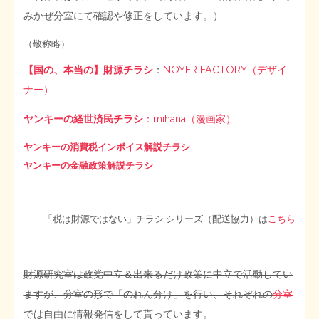
みかぜ分室にて確認や修正をしています。）
（敬称略）
【国の、本当の】財源チラシ
：
NOYER FACTORY（デザイ
ナー）
ヤンキーの経世済民チラシ
：
mihana（漫画家）
ヤンキーの消費税インボイス解説チラシ
ヤンキーの金融政策解説チラシ
「税は財源ではない」チラシ シリーズ（配送協力）は
こちら
財源研究室は政党中立＆出来るだけ政策に中立で活動してい
ますが、分室の形で「のれん分け」を行い、それぞれの
分室
では自由に情報発信をして貰っています。