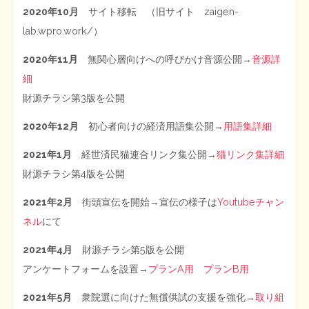
2020年10月
サイト移転 （旧サイト zaigen-
lab.wpro.work/）
2020年11月
無関心層向けへの呼びかけ音源公開→
音源詳
細
財源チラシ第3版を公開
2020年12月
初心者向けの経済用語集公開→
用語集詳細
2021年1月
経世済民猫連合リンク集公開→
猫リンク集詳細
財源チラシ第4版を公開
2021年2月
街頭宣伝を開始→宣伝の様子は
Youtubeチャン
ネル
にて
2021年4月
財源チラシ第5版を公開
アンケートフォームを設置→
プランA用
プランB用
2021年5月
衆院選に向けた無償供試の支援を強化→
取り組