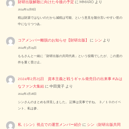
財研出版解散に向けた今後の予定
に
MMARO
より
2024年11月8日
税は財源ではないのだから減税は可能、という意見を随分言いやすい世の
中になりつつあ…
コアメンバー離脱のお知らせ【財研出版】
に
シン
より
2024年3月29日
ももさんと一緒に「財研出版の共同代表」という役職でしたが、この度の
件を重く受け止…
2024年2月25日 資本主義と戦うギャル発売日の出来事 #みは
なファン大集結
に
中田賞子
より
2024年2月28日
シンさんのまとめを拝見しました。 記事は見事ですね。 ３／１０のイベ
ント、私は参…
私（シン）視点での運営メンバー紹介
に
シン（財研出版共同