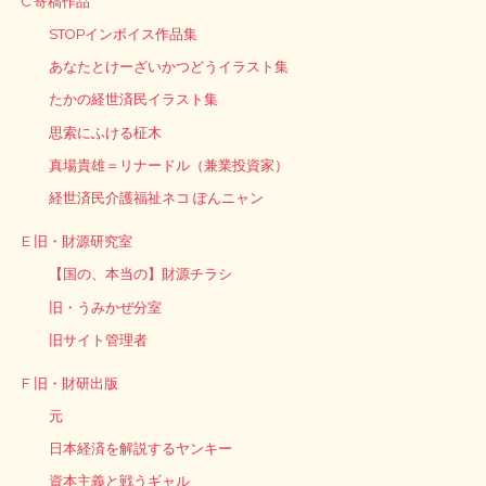
C 寄稿作品
STOPインボイス作品集
あなたとけーざいかつどうイラスト集
たかの経世済民イラスト集
思索にふける柾木
真場貴雄＝リナードル（兼業投資家）
経世済民介護福祉ネコ ぽんニャン
E 旧・財源研究室
【国の、本当の】財源チラシ
旧・うみかぜ分室
旧サイト管理者
F 旧・財研出版
元
日本経済を解説するヤンキー
資本主義と戦うギャル