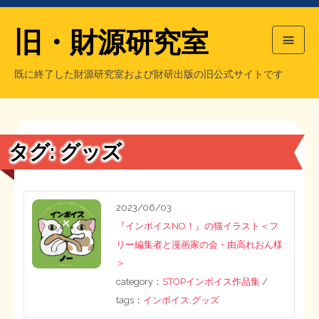
旧・財源研究室
既に終了した財源研究室および財研出版の旧公式サイトです
HOME
旧・財源研究室について
過去の主な刊行物
旧・財研出版について
タグ:
グッズ
もっと知りたい方へ
旧・財源研究室について
2023/06/03
『インボイスNO！』の猫イラスト＜フ
【国の、本当の】財源チラシ／旧・財源研究室
チラシ発行部数
旧・財研出版について
リー編集者と漫画家の会・由高れおん様
＞
シン財源はあなたです／合同誌／旧・サブカル分室
マネクリ戦士 RED & BLACK
会計報告
会計報告
category：
STOPインボイス作品集
/
tags：
インボイス
,
グッズ
日本経済を解説するヤンキー／MIHANAマンガ／旧・財研出版
MMTの学習資料