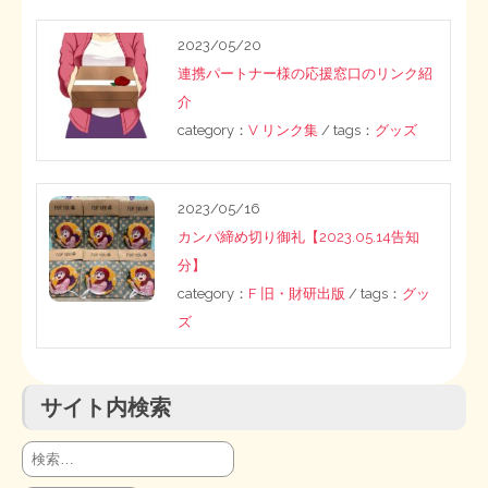
STOPインボイス作品集
2023/05/20
連携パートナー様の応援窓口のリンク紹
たかの経世済民イラスト集
介
category：
V リンク集
/ tags：
グッズ
用語集
2023/05/16
カンパ締め切り御礼【2023.05.14告知
分】
category：
F 旧・財研出版
/ tags：
グッ
ズ
サイト内検索
検
索: