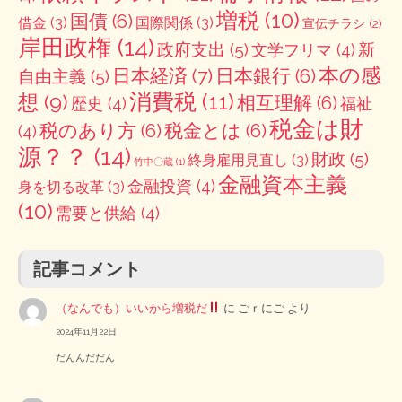
増税
(10)
国債
(6)
借金
(3)
国際関係
(3)
宣伝チラシ
(2)
岸田政権
(14)
政府支出
(5)
新
文学フリマ
(4)
本の感
日本経済
(7)
日本銀行
(6)
自由主義
(5)
消費税
(11)
想
(9)
相互理解
(6)
歴史
(4)
福祉
税金は財
税のあり方
(6)
税金とは
(6)
(4)
源？？
(14)
財政
(5)
終身雇用見直し
(3)
竹中〇蔵
(1)
金融資本主義
金融投資
(4)
身を切る改革
(3)
(10)
需要と供給
(4)
記事コメント
（なんでも）いいから増税だ
に
ごｒにご
より
2024年11月22日
だんんだだん