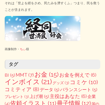
それは「世よを經をさめ、民たみを濟すくふ」つまり、民を救う
ことが含まれます。
画像制作・
ちぃ
様
タグ
お金
(15)
MMT
(7)
お金を例えで
(6)
BI
(5)
インボイス
(21)
コミケ
(10)
グッズ
(3)
コミティア
(8)
データ
(5)
バランスシート
(5)
主役はあなた
(6)
上げ潮
(5)
企業
プレゼント
(3)
冊子情報
(12)
依頼イラスト
(11)
(4)
国の