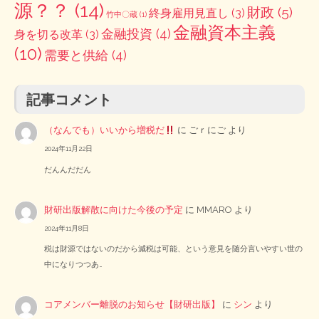
源？？
(14)
財政
(5)
終身雇用見直し
(3)
竹中〇蔵
(1)
金融資本主義
金融投資
(4)
身を切る改革
(3)
(10)
需要と供給
(4)
記事コメント
（なんでも）いいから増税だ
に
ごｒにご
より
2024年11月22日
だんんだだん
財研出版解散に向けた今後の予定
に
MMARO
より
2024年11月8日
税は財源ではないのだから減税は可能、という意見を随分言いやすい世の
中になりつつあ…
コアメンバー離脱のお知らせ【財研出版】
に
シン
より