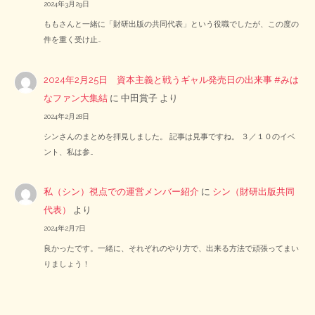
2024年3月29日
ももさんと一緒に「財研出版の共同代表」という役職でしたが、この度の
件を重く受け止…
2024年2月25日 資本主義と戦うギャル発売日の出来事 #みは
なファン大集結
に
中田賞子
より
2024年2月28日
シンさんのまとめを拝見しました。 記事は見事ですね。 ３／１０のイベ
ント、私は参…
私（シン）視点での運営メンバー紹介
に
シン（財研出版共同
代表）
より
2024年2月7日
良かったです。一緒に、それぞれのやり方で、出来る方法で頑張ってまい
りましょう！