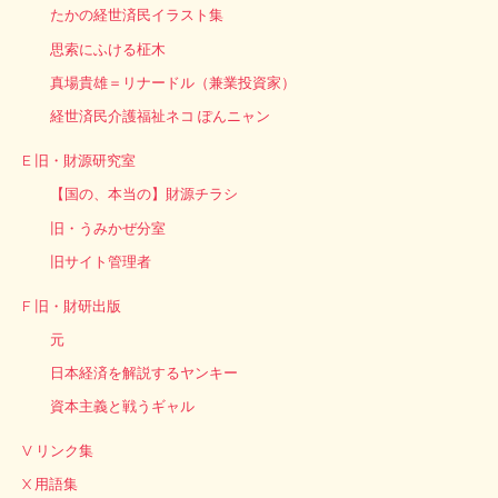
たかの経世済民イラスト集
思索にふける柾木
真場貴雄＝リナードル（兼業投資家）
経世済民介護福祉ネコ ぽんニャン
E 旧・財源研究室
【国の、本当の】財源チラシ
旧・うみかぜ分室
旧サイト管理者
F 旧・財研出版
元
日本経済を解説するヤンキー
資本主義と戦うギャル
V リンク集
X 用語集