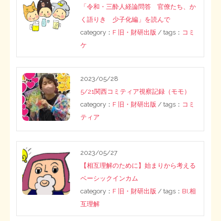
「令和・三酔人経論問答 官僚たち、か
く語りき 少子化編」を読んで
category：
F 旧・財研出版
/ tags：
コミ
ケ
2023/05/28
5/21関西コミティア視察記録（モモ）
category：
F 旧・財研出版
/ tags：
コミ
ティア
2023/05/27
【相互理解のために】始まりから考える
ベーシックインカム
category：
F 旧・財研出版
/ tags：
BI
,
相
互理解