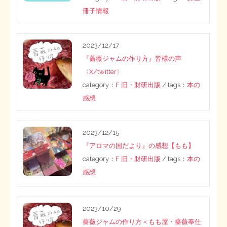
ー
冊子情報
STOPインボイス作品集
ジ
送
2023/12/17
たかの経世済民イラスト集
『薔薇ジャムの作り方』皆様の声
り
用語集
〈X/twitter〉
category：
F 旧・財研出版
/ tags：
本の
感想
2023/12/15
『アロマの国だより』の感想【もも】
category：
F 旧・財研出版
/ tags：
本の
感想
2023/10/29
薔薇ジャムの作り方＜もも屋・薔薇奉仕