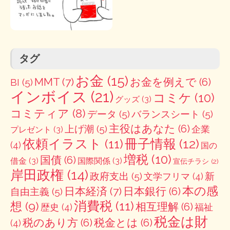
タグ
お金
(15)
MMT
(7)
お金を例えで
(6)
BI
(5)
インボイス
(21)
コミケ
(10)
グッズ
(3)
コミティア
(8)
データ
(5)
バランスシート
(5)
主役はあなた
(6)
上げ潮
(5)
企業
プレゼント
(3)
冊子情報
(12)
依頼イラスト
(11)
(4)
国の
増税
(10)
国債
(6)
借金
(3)
国際関係
(3)
宣伝チラシ
(2)
岸田政権
(14)
政府支出
(5)
新
文学フリマ
(4)
本の感
日本経済
(7)
日本銀行
(6)
自由主義
(5)
消費税
(11)
想
(9)
相互理解
(6)
歴史
(4)
福祉
税金は財
税のあり方
(6)
税金とは
(6)
(4)