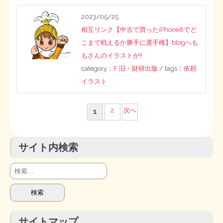
2023/05/25
相互リンク【中古で買ったiPhone8でど
こまで戦えるか勝手に選手権】blogへも
もさんのイラストが!!
category：
F 旧・財研出版
/ tags：
依頼
イラスト
投
2
次へ
1
稿
サイト内検索
の
ペ
検
索:
ー
ジ
サイトマップ