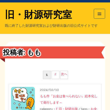
旧・財源研究室
既に終了した財源研究室および財研出版の旧公式サイトです
HOME
旧・財源研究室について
過去の主な刊行物
旧・財研出版について
投稿者:
もも
もっと知りたい方へ
旧・財源研究室について
投
2
次へ
1
【国の、本当の】財源チラシ／旧・財源研究室
チラシ発行部数
旧・財研出版について
稿
2024/02/10
の
シン財源はあなたです／合同誌／旧・サブカル分室
マネクリ戦士 RED & BLACK
会計報告
会計報告
もも作『お金は食べられない』絵本化し
ペ
て発行します～
日本経済を解説するヤンキー／MIHANAマンガ／旧・財研出版
MMTの学習資料
category：
F 旧・財研出版
/ tags：
お金
,