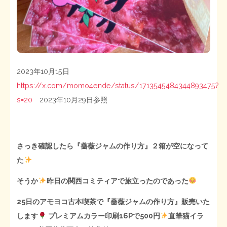
2023年10月15日
https://x.com/momo4ende/status/1713545484344893475?
s=20
2023年10月29日参照
さっき確認したら『薔薇ジャムの作り方』２箱が空になって
た
そうか
昨日の関西コミティアで旅立ったのであった
25日のアモヨコ古本喫茶で『薔薇ジャムの作り方』販売いた
します
プレミアムカラー印刷16Pで500円
直筆猫イラ