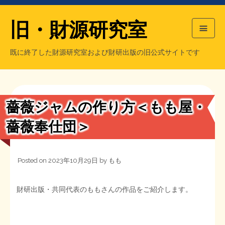
旧・財源研究室
既に終了した財源研究室および財研出版の旧公式サイトです
HOME
旧・財源研究室について
過去の主な刊行物
旧・財研出版について
薔薇ジャムの作り方＜もも屋・
もっと知りたい方へ
薔薇奉仕団＞
旧・財源研究室について
Posted on
2023年10月29日
by
もも
【国の、本当の】財源チラシ／旧・財源研究室
チラシ発行部数
旧・財研出版について
財研出版・共同代表のももさんの作品をご紹介します。
シン財源はあなたです／合同誌／旧・サブカル分室
マネクリ戦士 RED & BLACK
会計報告
会計報告
日本経済を解説するヤンキー／MIHANAマンガ／旧・財研出版
MMTの学習資料