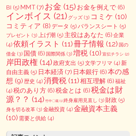
お金
(15)
MMT
(7)
お金を例えで
(6)
BI
(5)
インボイス
(21)
コミケ
(10)
グッズ
(3)
コミティア
(8)
データ
(5)
バランスシート
(5)
主役はあなた
(6)
上げ潮
(5)
企業
プレゼント
(3)
冊子情報
(12)
依頼イラスト
(11)
(4)
国の
増税
(10)
国債
(6)
借金
(3)
国際関係
(3)
宣伝チラシ
(2)
岸田政権
(14)
政府支出
(5)
新
文学フリマ
(4)
本の感
日本経済
(7)
日本銀行
(6)
自由主義
(5)
消費税
(11)
想
(9)
相互理解
(6)
歴史
(4)
福祉
税金は財
税のあり方
(6)
税金とは
(6)
(4)
源？？
(14)
財政
(5)
終身雇用見直し
(3)
竹中〇蔵
(1)
金融資本主義
金融投資
(4)
身を切る改革
(3)
(10)
需要と供給
(4)