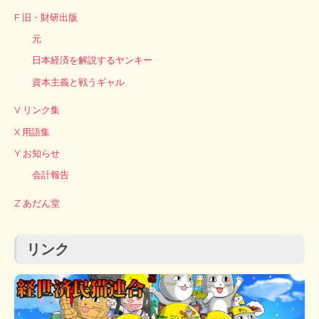
F 旧・財研出版
元
日本経済を解説するヤンキー
資本主義と戦うギャル
V リンク集
X 用語集
Y お知らせ
会計報告
Z あだん堂
リンク