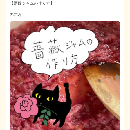
【薔薇ジャムの作り方】
STOPインボイス作品集
表表紙
たかの経世済民イラスト集
用語集