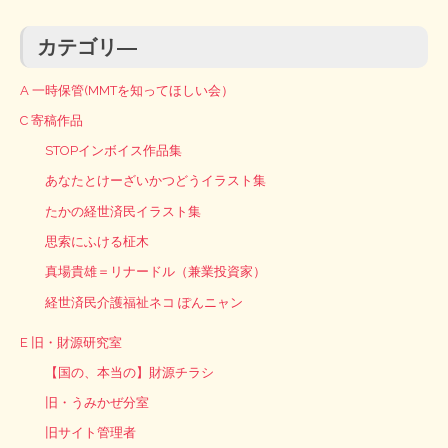
カテゴリ―
A 一時保管(MMTを知ってほしい会）
C 寄稿作品
STOPインボイス作品集
あなたとけーざいかつどうイラスト集
たかの経世済民イラスト集
思索にふける柾木
真場貴雄＝リナードル（兼業投資家）
経世済民介護福祉ネコ ぽんニャン
E 旧・財源研究室
【国の、本当の】財源チラシ
旧・うみかぜ分室
旧サイト管理者