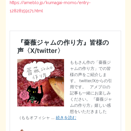
https://ameblo.jp/kumagai-momo/entry-
12828159171.html