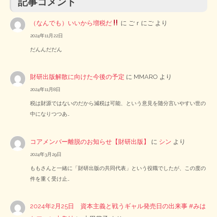
記事コメント
（なんでも）いいから増税だ
に
ごｒにご
より
2024年11月22日
だんんだだん
財研出版解散に向けた今後の予定
に
MMARO
より
2024年11月8日
税は財源ではないのだから減税は可能、という意見を随分言いやすい世の
中になりつつあ…
コアメンバー離脱のお知らせ【財研出版】
に
シン
より
2024年3月29日
ももさんと一緒に「財研出版の共同代表」という役職でしたが、この度の
件を重く受け止…
2024年2月25日 資本主義と戦うギャル発売日の出来事 #みは