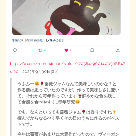
https://x.com/momo4ende/status/1705841960140050884?
s=20
2023年9月30日参照
うふふ〜
薔薇ジャムなんて美味しいのかな？と
作る前は思っていたのですが、作って美味しさに驚い
て、それから毎年作っています
鮮やかな色を残し
て食感を食べやすく…毎年研究
でも、なんといっても薔薇ジャム
は香りですね
摘んでからなるべく早くその日のうちに作るのがベス
トです。
今年は薔薇があまりに大豊作だったので、ヴィーガン