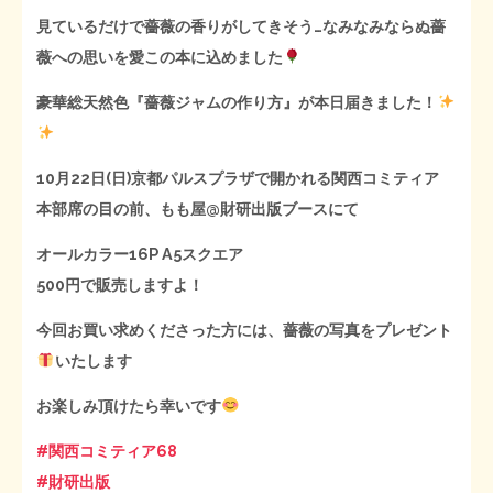
見ているだけで薔薇の香りがしてきそう…なみなみならぬ薔
薇への思いを愛この本に込めました
豪華総天然色『薔薇ジャムの作り方』が本日届きました！
10月22日(日)京都パルスプラザで開かれる関西コミティア
本部席の目の前、もも屋@財研出版ブースにて
オールカラー16P A5スクエア
500円で販売しますよ！
今回お買い求めくださった方には、薔薇の写真をプレゼント
いたします
お楽しみ頂けたら幸いです
#関西コミティア68
#財研出版