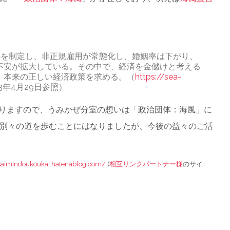
のを制定し、非正規雇用が常態化し、婚姻率は下がり、
不安が拡大している。その中で、経済を金儲けと考える
」本来の正しい経済政策を求める。（
https://sea-
3年4月29日参照）
おりますので、うみかぜ分室の想いは「政治団体：海風」に
別々の道を歩むことにはなりましたが、今後の益々のご活
eisaimindoukoukai.hatenablog.com/
(
相互リンクパートナー様
のサイ