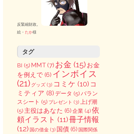
反緊縮財政。
絵・
たか
様
タグ
お金
(15)
MMT
(7)
お金
BI
(5)
インボイス
を例えで
(6)
(21)
コミケ
(10)
コ
グッズ
(3)
ミティア
(8)
データ
(5)
バラン
スシート
(5)
上げ潮
プレゼント
(3)
依
主役はあなた
(6)
(5)
企業
(4)
冊子情報
頼イラスト
(11)
(12)
国債
(6)
国の借金
(3)
国際関係