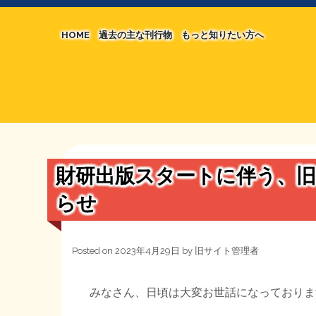
HOME
過去の主な刊行物
もっと知りたい方へ
【国の、本当の】財源チラシ／旧・財源研究室
マネクリ戦士 RED & BLACK
シン財源はあなたです／合同誌／旧・サブカル分
MMTの学習資料
日本経済を解説するヤンキー／MIHANAマンガ
STOPインボイス作品集
財研出版スタートに伴う、旧
たかの経世済民イラスト集
らせ
用語集
Posted on
2023年4月29日
by
旧サイト管理者
みなさん、日頃は大変お世話になっておりま