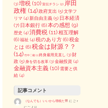
岸田
増税
(10)
(3)
宣伝チラシ
(2)
政権
(14)
政府支出
(5)
文学フ
日本経済
新自由主義
(5)
リマ
(4)
本の感想
(9)
(7)
日本銀行
(6)
消費税
(11)
相互理解
歴史
(4)
(6)
税のあり方
(6)
税金
福祉
(4)
税金は財源？？
とは
(6)
(14)
財
終身雇用見直し
(3)
竹中〇蔵
(1)
政
(5)
金融投資
(4)
身を切る改革
(3)
金融資本主義
(10)
需要と供
給
(4)
記事コメント
（なんでも）いいから増税だ
に
ごｒ
にご
より