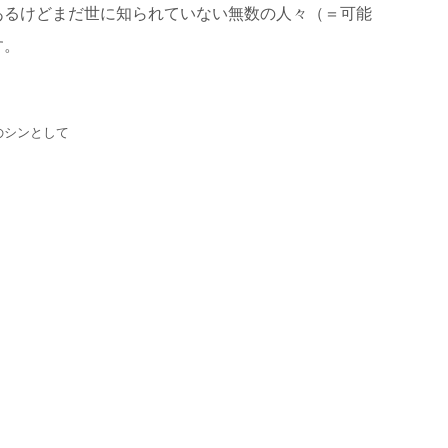
あるけどまだ世に知られていない無数の人々（＝可能
す。
のシンとして