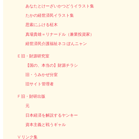
あなたとけーざいかつどうイラスト集
たかの経世済民イラスト集
思索にふける柾木
真場貴雄＝リナードル（兼業投資家）
経世済民介護福祉ネコ ぽんニャン
E 旧・財源研究室
【国の、本当の】財源チラシ
旧・うみかぜ分室
旧サイト管理者
F 旧・財研出版
元
日本経済を解説するヤンキー
資本主義と戦うギャル
V リンク集