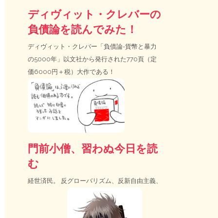
ディヴィット・クレバーの
負債論を読んでみた！
ディヴィット・クレバー「負債論-貨幣と暴力
の5000年」以文社から発行された770頁（定
価6000円＋税）大作である！
門前小僧、習わぬ今日を読
む
経世済民。 反グローバリズム、反新自由主義、