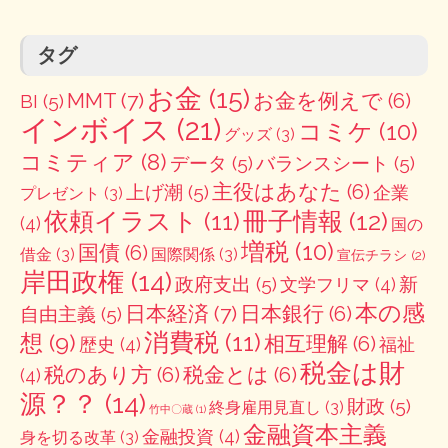
タグ
お金
(15)
MMT
(7)
お金を例えで
(6)
BI
(5)
インボイス
(21)
コミケ
(10)
グッズ
(3)
コミティア
(8)
データ
(5)
バランスシート
(5)
主役はあなた
(6)
上げ潮
(5)
企業
プレゼント
(3)
冊子情報
(12)
依頼イラスト
(11)
(4)
国の
増税
(10)
国債
(6)
借金
(3)
国際関係
(3)
宣伝チラシ
(2)
岸田政権
(14)
政府支出
(5)
新
文学フリマ
(4)
本の感
日本経済
(7)
日本銀行
(6)
自由主義
(5)
消費税
(11)
想
(9)
相互理解
(6)
歴史
(4)
福祉
税金は財
税のあり方
(6)
税金とは
(6)
(4)
源？？
(14)
財政
(5)
終身雇用見直し
(3)
竹中〇蔵
(1)
金融資本主義
金融投資
(4)
身を切る改革
(3)