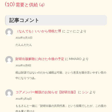
(10)
需要と供給
(4)
記事コメント
（なんでも）いいから増税だ
に
ごｒにご
より
2024年11月22日
だんんだだん
財研出版解散に向けた今後の予定
に
MMARO
より
2024年11月8日
税は財源ではないのだから減税は可能、という意見を随分言いやすい世の
中になりつつあ…
コアメンバー離脱のお知らせ【財研出版】
に
シン
より
2024年3月29日
ももさんと一緒に「財研出版の共同代表」という役職でしたが、この度の
件を重く受け止…