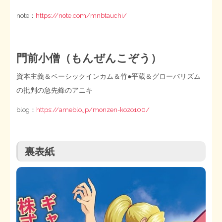
note：
https://note.com/mnbtauchi/
門前小僧（もんぜんこぞう）
資本主義＆ベーシックインカム＆竹●平蔵＆グローバリズム
の批判の急先鋒のアニキ
blog：
https://ameblo.jp/monzen-kozo100/
裏表紙