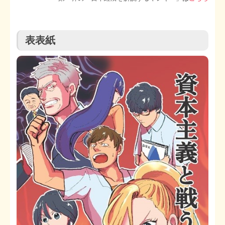
STOPインボイス作品集
表表紙
たかの経世済民イラスト集
用語集