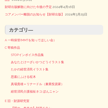
財研出版解散に向けた今後の予定
2024年4月16日
コアメンバー離脱のお知らせ【財研出版】
2024年3月29日
カテゴリ―
A 一時保管(MMTを知ってほしい会）
C 寄稿作品
STOPインボイス作品集
あなたとけーざいかつどうイラスト集
たかの経世済民イラスト集
思索にふける柾木
真場貴雄＝リナードル（兼業投資家）
経世済民介護福祉ネコ ぽんニャン
E 旧・財源研究室