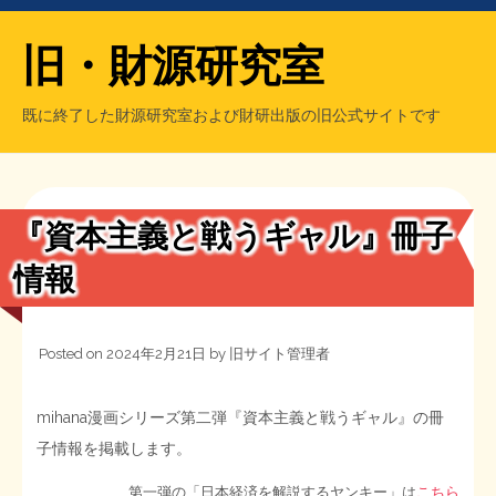
旧・財源研究室
既に終了した財源研究室および財研出版の旧公式サイトです
HOME
旧・財源研究室について
過去の主な刊行物
旧・財研出版について
『資本主義と戦うギャル』冊子
もっと知りたい方へ
情報
旧・財源研究室について
Posted on
2024年2月21日
by
旧サイト管理者
【国の、本当の】財源チラシ／旧・財源研究室
チラシ発行部数
旧・財研出版について
mihana漫画シリーズ第二弾『資本主義と戦うギャル』の冊
シン財源はあなたです／合同誌／旧・サブカル分室
マネクリ戦士 RED & BLACK
会計報告
会計報告
子情報を掲載します。
日本経済を解説するヤンキー／MIHANAマンガ／旧・財研出版
MMTの学習資料
第一弾の「日本経済を解説するヤンキー」は
こちら