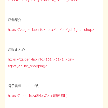
店舗紹介
https://zaigen-lab.info/2024/03/03/gal-fights_shop/
通販まとめ
https://zaigen-lab.info/2024/02/24/gal-
fights_online_shopping/
電子書籍（kindle版）
https://amzn.to/48He5Zz（短縮URL）