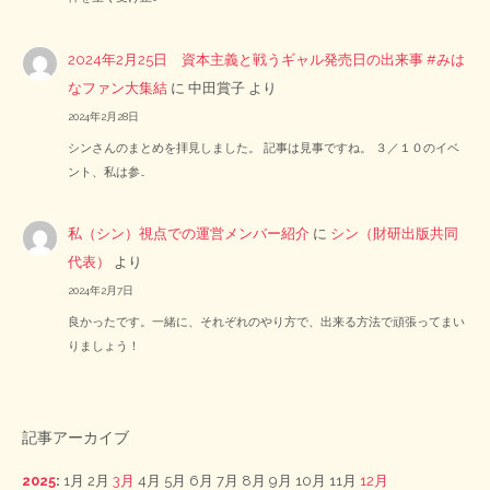
2024年2月25日 資本主義と戦うギャル発売日の出来事 #みは
なファン大集結
に
中田賞子
より
2024年2月28日
シンさんのまとめを拝見しました。 記事は見事ですね。 ３／１０のイベ
ント、私は参…
私（シン）視点での運営メンバー紹介
に
シン（財研出版共同
代表）
より
2024年2月7日
良かったです。一緒に、それぞれのやり方で、出来る方法で頑張ってまい
りましょう！
記事アーカイブ
2025
:
1月
2月
3月
4月
5月
6月
7月
8月
9月
10月
11月
12月