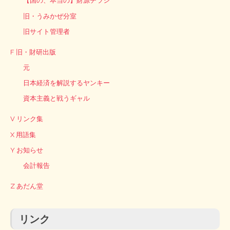
【国の、本当の】財源チラシ
旧・うみかぜ分室
旧サイト管理者
F 旧・財研出版
元
日本経済を解説するヤンキー
資本主義と戦うギャル
V リンク集
X 用語集
Y お知らせ
会計報告
Z あだん堂
リンク