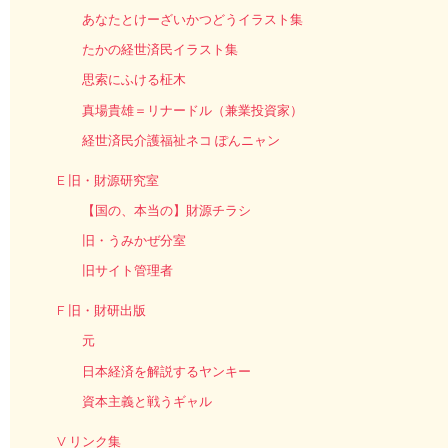
あなたとけーざいかつどうイラスト集
たかの経世済民イラスト集
思索にふける柾木
真場貴雄＝リナードル（兼業投資家）
経世済民介護福祉ネコ ぽんニャン
E 旧・財源研究室
【国の、本当の】財源チラシ
旧・うみかぜ分室
旧サイト管理者
F 旧・財研出版
元
日本経済を解説するヤンキー
資本主義と戦うギャル
V リンク集