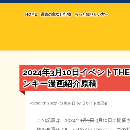
HOME
過去の主な刊行物
もっと知りたい方へ
【国の、本当の】財源チラシ／旧・財源研究室
マネクリ戦士 RED & BLACK
シン財源はあなたです／合同誌／旧・サブカル分
MMTの学習資料
日本経済を解説するヤンキー／MIHANAマンガ
STOPインボイス作品集
2024年3月10日イベントT
たかの経世済民イラスト集
ンキー漫画紹介原稿
用語集
Posted on
2023年12月29日
by
旧サイト管理者
この記事は、2024年
1月3日
3月10日に開
権を奪還せよ!! ～We Are The 99%