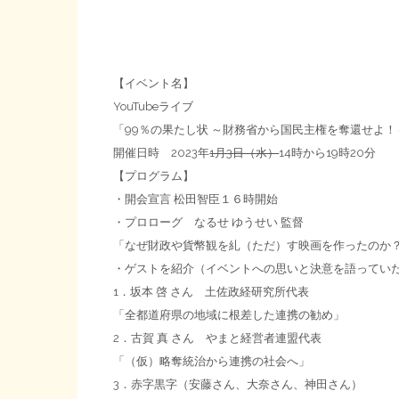
【イベント名】
YouTubeライブ
「99％の果たし状 ～財務省から国民主権を奪還せよ！
開催日時 2023年
1月3日（水）
14時から19時20分
【プログラム】
・開会宣言 松田智臣１６時開始
・プロローグ なるせ ゆうせい 監督
「なぜ財政や貨幣観を糺（ただ）す映画を作ったのか
・ゲストを紹介（イベントへの思いと決意を語ってい
1．坂本 啓 さん 土佐政経研究所代表
「全都道府県の地域に根差した連携の勧め」
2．古賀 真 さん やまと経営者連盟代表
「（仮）略奪統治から連携の社会へ」
3．赤字黒字（安藤さん、大奈さん、神田さん）