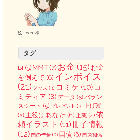
絵・
den･様
タグ
お金
(15)
MMT
(7)
お金
BI
(5)
インボイス
を例えで
(6)
(21)
コミケ
(10)
コ
グッズ
(3)
ミティア
(8)
データ
(5)
バラン
スシート
(5)
上げ潮
プレゼント
(3)
依
主役はあなた
(6)
(5)
企業
(4)
冊子情報
頼イラスト
(11)
(12)
国債
(6)
国の借金
(3)
国際関係