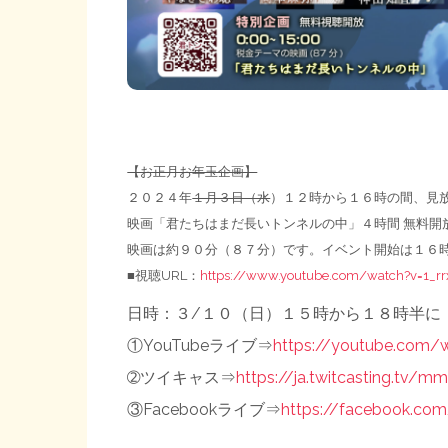
【お正月お年玉企画】
２０２４年
１月３日（水
）１２時から１６時の間、見
映画「君たちはまだ長いトンネルの中」４時間 無料開
映画は約９０分（８７分）です。イベント開始は１６時
■視聴URL：
https://www.youtube.com/watch?v=1_r
日時：３/１０（日）１５時から１８時半に
①YouTubeライブ⇒
https://
youtube.com/
➁ツイキャス⇒
https://
ja.twitcasting.tv/m
③Facebookライブ⇒
https://
facebook.com