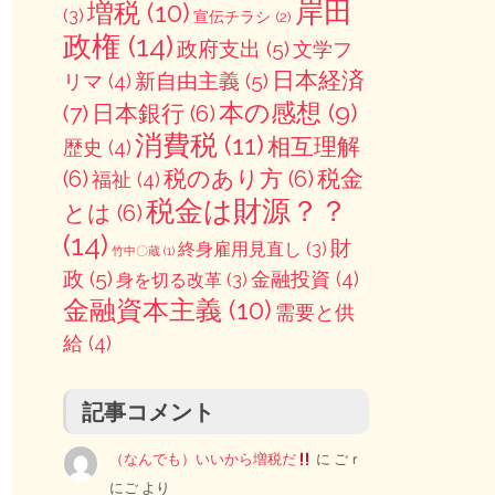
岸田
増税
(10)
(3)
宣伝チラシ
(2)
政権
(14)
政府支出
(5)
文学フ
日本経済
新自由主義
(5)
リマ
(4)
本の感想
(9)
(7)
日本銀行
(6)
消費税
(11)
相互理解
歴史
(4)
(6)
税のあり方
(6)
税金
福祉
(4)
税金は財源？？
とは
(6)
(14)
財
終身雇用見直し
(3)
竹中〇蔵
(1)
政
(5)
金融投資
(4)
身を切る改革
(3)
金融資本主義
(10)
需要と供
給
(4)
記事コメント
（なんでも）いいから増税だ
に
ごｒ
にご
より