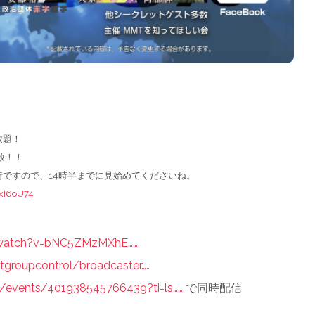
放題！
放！！
ですので、14時半までに見始めてくださいね。
rxI6oU74
watch?v=bNC5ZM
zMXhE
…
…
mtgroupcontro
l/broadcaster
…
…
/events/4019385
45766439?ti=ls
…
…
で同時配信