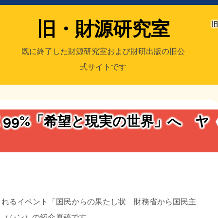
旧・財源研究室
旧
既に終了した財源研究室および財研出版の旧公
式サイトです
室
／旧・財研出版
HE 99%「希望と現実の世界」へ ヤ
催されるイベント「国民からの果たし状 財務省から国民主
」での私（シン）の紹介原稿です。