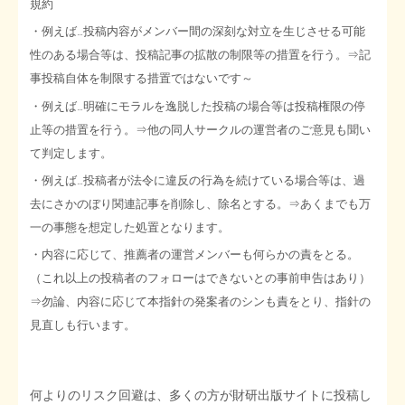
規約
・例えば…投稿内容がメンバー間の深刻な対立を生じさせる可能
性のある場合等は、投稿記事の拡散の制限等の措置を行う。⇒記
事投稿自体を制限する措置ではないです～
・例えば…明確にモラルを逸脱した投稿の場合等は投稿権限の停
止等の措置を行う。⇒他の同人サークルの運営者のご意見も聞い
て判定します。
・例えば…投稿者が法令に違反の行為を続けている場合等は、過
去にさかのぼり関連記事を削除し、除名とする。⇒あくまでも万
一の事態を想定した処置となります。
・内容に応じて、推薦者の運営メンバーも何らかの責をとる。
（これ以上の投稿者のフォローはできないとの事前申告はあり）
⇒勿論、内容に応じて本指針の発案者のシンも責をとり、指針の
見直しも行います。
何よりのリスク回避は、多くの方が財研出版サイトに投稿し