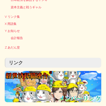
資本主義と戦うギャル
V リンク集
X 用語集
Y お知らせ
会計報告
Z あだん堂
リンク