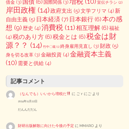
増税
(10)
国債
(6)
借金
(3)
国際関係
(3)
宣伝チラシ
(2)
岸田政権
(14)
政府支出
(5)
新
文学フリマ
(4)
本の感
日本経済
(7)
日本銀行
(6)
自由主義
(5)
消費税
(11)
想
(9)
相互理解
(6)
歴史
(4)
福祉
税金は財
税のあり方
(6)
税金とは
(6)
(4)
源？？
(14)
財政
(5)
終身雇用見直し
(3)
竹中〇蔵
(1)
金融資本主義
金融投資
(4)
身を切る改革
(3)
(10)
需要と供給
(4)
記事コメント
（なんでも）いいから増税だ
に
ごｒにご
より
2024年11月22日
だんんだだん
財研出版解散に向けた今後の予定
に
MMARO
より