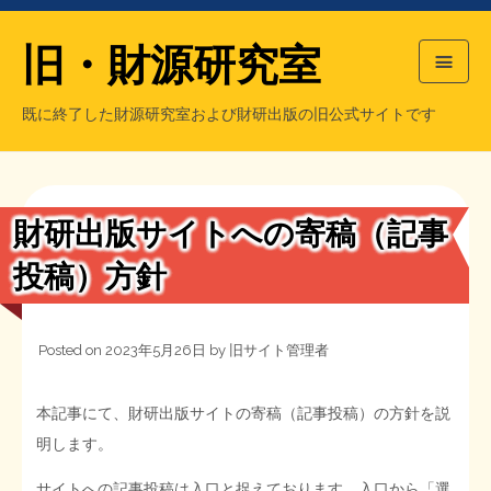
旧・財源研究室
既に終了した財源研究室および財研出版の旧公式サイトです
HOME
旧・財源研究室について
過去の主な刊行物
旧・財研出版について
財研出版サイトへの寄稿（記事
もっと知りたい方へ
投稿）方針
旧・財源研究室について
Posted on
2023年5月26日
by
旧サイト管理者
【国の、本当の】財源チラシ／旧・財源研究室
チラシ発行部数
旧・財研出版について
本記事にて、財研出版サイトの寄稿（記事投稿）の方針を説
シン財源はあなたです／合同誌／旧・サブカル分室
マネクリ戦士 RED & BLACK
会計報告
会計報告
明します。
日本経済を解説するヤンキー／MIHANAマンガ／旧・財研出版
MMTの学習資料
サイトへの記事投稿は入口と捉えております。入口から「選