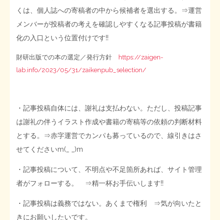
くは、個人誌への寄稿者の中から候補者を選出する。⇒運営
メンバーが投稿者の考えを確認しやすくなる記事投稿が書籍
化の入口という位置付けです!!
財研出版での本の選定／発行方針
https://zaigen-
lab.info/2023/05/31/zaikenpub_selection/
・記事投稿自体には、謝礼は支払わない。ただし、投稿記事
は謝礼の伴うイラスト作成や書籍の寄稿等の依頼の判断材料
とする。⇒赤字運営でカンパも募っているので、線引きはさ
せてくださいm(_ _)m
・記事投稿について、不明点や不足箇所あれば、サイト管理
者がフォローする。 ⇒精一杯お手伝いします!!
・記事投稿は義務ではない。あくまで権利 ⇒気が向いたと
きにお願いしたいです。