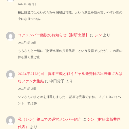
2024年11月8日
税は財源ではないのだから減税は可能、という意見を随分言いやすい世の
中になりつつあ…
コアメンバー離脱のお知らせ【財研出版】
に
シン
より
2024年3月29日
ももさんと一緒に「財研出版の共同代表」という役職でしたが、この度の
件を重く受け止…
2024年2月25日 資本主義と戦うギャル発売日の出来事 #みは
なファン大集結
に
中田賞子
より
2024年2月28日
シンさんのまとめを拝見しました。 記事は見事ですね。 ３／１０のイベ
ント、私は参…
私（シン）視点での運営メンバー紹介
に
シン（財研出版共同
代表）
より