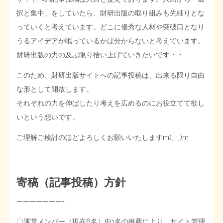
択と集中」をしていたら、財研出版の取り組みも先細りとな
STOPインボイス作品集
っていくと考えています。どこに優秀な人材や突破口となり
うるアイデアが眠っているかは分からないと考えています。
たかの経世済民イラスト集
財研出版の力の及ぶ限り拾い上げていきたいです・・
用語集
このため、財研出版サイトへの記事投稿は、出来る限り自由
な形として開放します。
それぞれの力を伸ばしたり考えを広めるのにお役立てて欲し
いという想いです。
ご理解ご検討のほどよろしくお願いいたしますm(_ _)m
寄稿（記事投稿）方針
———————-
〇運営メンバー（現在6名）中1名の推薦により、サイト管理