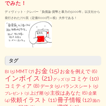
でみた！
ディヴィット・クレバー「負債論-貨幣と暴力の5000年」以文社から
発行された770頁（定価6000円＋税）大作である！
タグ
お金
(15)
MMT
(7)
お金を例えで
(6)
BI
(5)
インボイス
(21)
コミケ
(10)
グッズ
(3)
コミティア
(8)
データ
(5)
バランスシート
(5)
主役はあなた
(6)
上げ潮
(5)
企業
プレゼント
(3)
冊子情報
(12)
依頼イラスト
(11)
(4)
国の