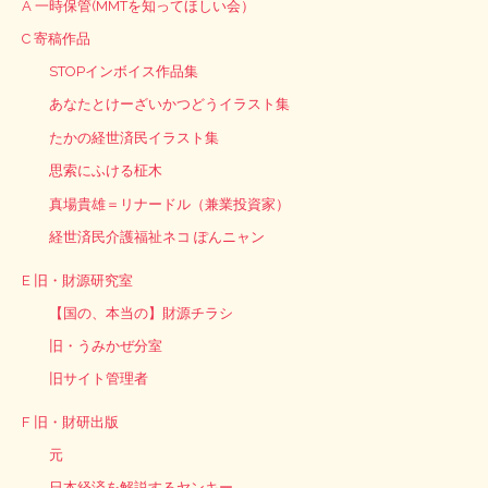
A 一時保管(MMTを知ってほしい会）
C 寄稿作品
STOPインボイス作品集
あなたとけーざいかつどうイラスト集
たかの経世済民イラスト集
思索にふける柾木
真場貴雄＝リナードル（兼業投資家）
経世済民介護福祉ネコ ぽんニャン
E 旧・財源研究室
【国の、本当の】財源チラシ
旧・うみかぜ分室
旧サイト管理者
F 旧・財研出版
元
日本経済を解説するヤンキー