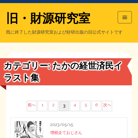
旧・財源研究室
既に終了した財源研究室および財研出版の旧公式サイトです
HOME
旧・財源研究室について
過去の主な刊行物
旧・財研出版について
カテゴリー:
たかの経世済民イ
もっと知りたい方へ
ラスト集
旧・財源研究室について
【国の、本当の】財源チラシ／旧・財源研究室
チラシ発行部数
旧・財研出版について
投
前へ
1
2
4
5
6
次へ
3
稿
シン財源はあなたです／合同誌／旧・サブカル分室
マネクリ戦士 RED & BLACK
会計報告
会計報告
2023/05/15
の
増税企ておじさん
日本経済を解説するヤンキー／MIHANAマンガ／旧・財研出版
MMTの学習資料