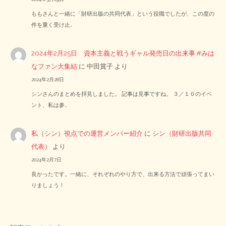
ももさんと一緒に「財研出版の共同代表」という役職でしたが、この度の
件を重く受け止…
2024年2月25日 資本主義と戦うギャル発売日の出来事 #みは
なファン大集結
に
中田賞子
より
2024年2月28日
シンさんのまとめを拝見しました。 記事は見事ですね。 ３／１０のイベ
ント、私は参…
私（シン）視点での運営メンバー紹介
に
シン（財研出版共同
代表）
より
2024年2月7日
良かったです。一緒に、それぞれのやり方で、出来る方法で頑張ってまい
りましょう！