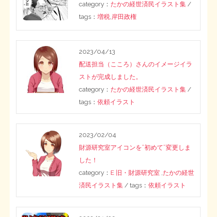
ペ
category：
たかの経世済民イラスト集
/
tags：
増税
,
岸田政権
STOPインボイス作品集
ー
ジ
たかの経世済民イラスト集
2023/04/13
送
配送担当（こころ）さんのイメージイラ
用語集
ストが完成しました。
り
category：
たかの経世済民イラスト集
/
tags：
依頼イラスト
2023/02/04
財源研究室アイコンを”初めて”変更しま
した！
category：
E 旧・財源研究室
,
たかの経世
済民イラスト集
/ tags：
依頼イラスト