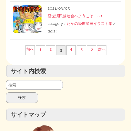
2021/03/05
経世済民猫連合へようこそ！-21
category：
たかの経世済民イラスト集
/
tags：
投
前へ
1
2
4
5
6
次へ
3
稿
サイト内検索
の
ペ
検
索:
ー
ジ
サイトマップ
送
り