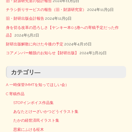
旧・財源研究室の会計報告
2024年11月9日
チラシ折りサービスの報告（旧・財源研究室）
2024年11月9日
旧・財研出版会計報告
2024年11月9日
身を切る改革の恐ろしさ【ヤンキー本0.5巻への寄稿予定だった作
品】
2024年5月2日
財研出版解散に向けた今後の予定
2024年4月16日
コアメンバー離脱のお知らせ【財研出版】
2024年3月29日
カテゴリ―
A 一時保管(MMTを知ってほしい会）
C 寄稿作品
STOPインボイス作品集
あなたとけーざいかつどうイラスト集
たかの経世済民イラスト集
思索にふける柾木