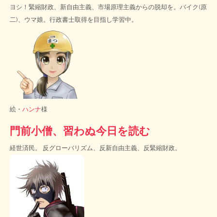
ヨシ！緊縮財政、新自由主義、市場原理主義からの脱却を。バイク(原
二)、ウマ娘。行政書士取得を目指し学習中。
絵・
ハンナ
様
門前小僧、習わぬ今日を読む
経世済民。 反グローバリズム、反新自由主義、反緊縮財政。