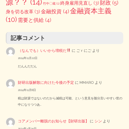
源？？
(14)
財政
(5)
終身雇用見直し
(3)
竹中〇蔵
(1)
金融資本主義
金融投資
(4)
身を切る改革
(3)
(10)
需要と供給
(4)
記事コメント
（なんでも）いいから増税だ
に
ごｒにご
より
2024年11月22日
だんんだだん
財研出版解散に向けた今後の予定
に
MMARO
より
2024年11月8日
税は財源ではないのだから減税は可能、という意見を随分言いやすい世の
中になりつつあ…
コアメンバー離脱のお知らせ【財研出版】
に
シン
より
2024年3月29日