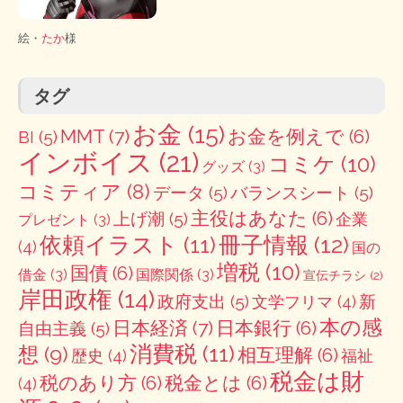
絵・
たか
様
タグ
お金
(15)
MMT
(7)
お金を例えで
(6)
BI
(5)
インボイス
(21)
コミケ
(10)
グッズ
(3)
コミティア
(8)
データ
(5)
バランスシート
(5)
主役はあなた
(6)
上げ潮
(5)
企業
プレゼント
(3)
冊子情報
(12)
依頼イラスト
(11)
(4)
国の
増税
(10)
国債
(6)
借金
(3)
国際関係
(3)
宣伝チラシ
(2)
岸田政権
(14)
政府支出
(5)
新
文学フリマ
(4)
本の感
日本経済
(7)
日本銀行
(6)
自由主義
(5)
消費税
(11)
想
(9)
相互理解
(6)
歴史
(4)
福祉
税金は財
税のあり方
(6)
税金とは
(6)
(4)