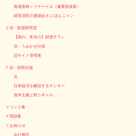
真場貴雄＝リナードル（兼業投資家）
経世済民介護福祉ネコ ぽんニャン
E 旧・財源研究室
【国の、本当の】財源チラシ
旧・うみかぜ分室
旧サイト管理者
F 旧・財研出版
元
日本経済を解説するヤンキー
資本主義と戦うギャル
V リンク集
X 用語集
Y お知らせ
会計報告