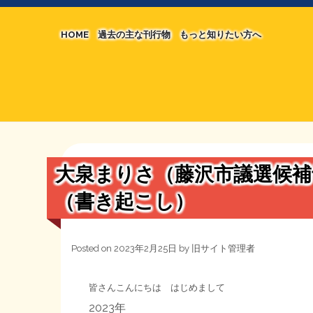
HOME
過去の主な刊行物
もっと知りたい方へ
【国の、本当の】財源チラシ／旧・財源研究室
マネクリ戦士 RED & BLACK
シン財源はあなたです／合同誌／旧・サブカル分
MMTの学習資料
日本経済を解説するヤンキー／MIHANAマンガ
STOPインボイス作品集
大泉まりさ（藤沢市議選候補
たかの経世済民イラスト集
（書き起こし）
用語集
Posted on
2023年2月25日
by
旧サイト管理者
皆さんこんにちは はじめまして
2023年