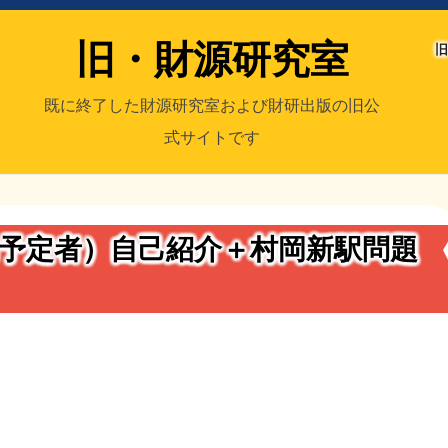
旧・財源研究室
旧
既に終了した財源研究室および財研出版の旧公
式サイトです
室
／旧・財研出版
予定者）自己紹介＋村岡新駅問題