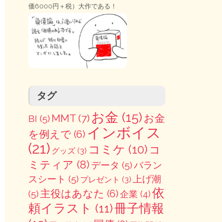
価6000円＋税）大作である！
タグ
お金
(15)
MMT
(7)
お金
BI
(5)
インボイス
を例えで
(6)
(21)
コミケ
(10)
コ
グッズ
(3)
ミティア
(8)
データ
(5)
バラン
スシート
(5)
上げ潮
プレゼント
(3)
依
主役はあなた
(6)
(5)
企業
(4)
冊子情報
頼イラスト
(11)