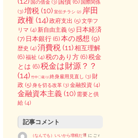
(12)
国債
(6)
国の借金
(3)
国際関係
岸田
増税
(10)
(3)
宣伝チラシ
(2)
政権
(14)
政府支出
(5)
文学フ
日本経済
新自由主義
(5)
リマ
(4)
本の感想
(9)
(7)
日本銀行
(6)
消費税
(11)
相互理解
歴史
(4)
(6)
税のあり方
(6)
税金
福祉
(4)
税金は財源？？
とは
(6)
(14)
財
終身雇用見直し
(3)
竹中〇蔵
(1)
政
(5)
金融投資
(4)
身を切る改革
(3)
金融資本主義
(10)
需要と供
給
(4)
記事コメント
（なんでも）いいから増税だ
に
ごｒ