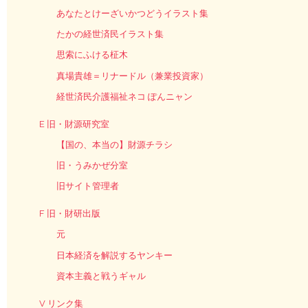
あなたとけーざいかつどうイラスト集
たかの経世済民イラスト集
思索にふける柾木
真場貴雄＝リナードル（兼業投資家）
経世済民介護福祉ネコ ぽんニャン
E 旧・財源研究室
【国の、本当の】財源チラシ
旧・うみかぜ分室
旧サイト管理者
F 旧・財研出版
元
日本経済を解説するヤンキー
資本主義と戦うギャル
V リンク集