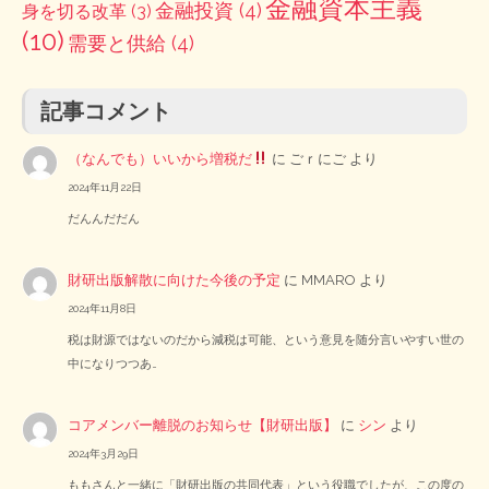
金融資本主義
金融投資
(4)
身を切る改革
(3)
(10)
需要と供給
(4)
記事コメント
（なんでも）いいから増税だ
に
ごｒにご
より
2024年11月22日
だんんだだん
財研出版解散に向けた今後の予定
に
MMARO
より
2024年11月8日
税は財源ではないのだから減税は可能、という意見を随分言いやすい世の
中になりつつあ…
コアメンバー離脱のお知らせ【財研出版】
に
シン
より
2024年3月29日
ももさんと一緒に「財研出版の共同代表」という役職でしたが、この度の