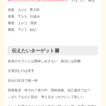
lab.info/2021/02/04/syouhizeitirashi/
のように 縦型
表面 上1/4 導入部
表面 下3/4 仕組み
裏面 上2/3 現状
裏面 下1/3 結び
伝えたいターゲット層
政党のチラシには興味しめさない 政治には距離
文章読むのは苦手
自分の生活で精一杯
弱者救済 何それ？世の中、弱肉強食、自己責任では？
←少しでも心に刻み、考えるきっかけにして欲しい