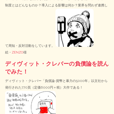
制度とはどんなものか？導入による影響は何か？業界を問わず連携し
て周知・反対活動をしています。
絵・
ZENZO
様
ディヴィット・クレバーの負債論を読ん
でみた！
ディヴィット・クレバー「負債論-貨幣と暴力の5000年」以文社から
発行された770頁（定価6000円＋税）大作である！