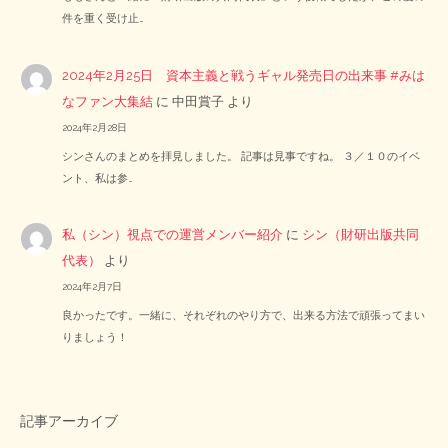
件を重く受け止…
2024年2月25日 資本主義と戦うギャル発売日の出来事 #みは
なファン大集結
に
中田賞子
より
2024年2月28日
シンさんのまとめを拝見しました。 記事は見事ですね。 ３／１０のイベ
ント、私は参…
私（シン）視点での運営メンバー紹介
に
シン（財研出版共同
代表）
より
2024年2月7日
良かったです。一緒に、それぞれのやり方で、出来る方法で頑張ってまい
りましょう！
記事アーカイブ