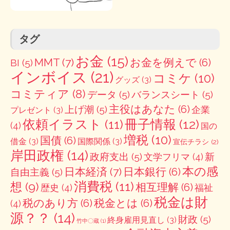
タグ
お金
(15)
MMT
(7)
お金を例えで
(6)
BI
(5)
インボイス
(21)
コミケ
(10)
グッズ
(3)
コミティア
(8)
データ
(5)
バランスシート
(5)
主役はあなた
(6)
上げ潮
(5)
企業
プレゼント
(3)
冊子情報
(12)
依頼イラスト
(11)
(4)
国の
増税
(10)
国債
(6)
借金
(3)
国際関係
(3)
宣伝チラシ
(2)
岸田政権
(14)
政府支出
(5)
新
文学フリマ
(4)
本の感
日本経済
(7)
日本銀行
(6)
自由主義
(5)
消費税
(11)
想
(9)
相互理解
(6)
歴史
(4)
福祉
税金は財
税のあり方
(6)
税金とは
(6)
(4)
源？？
(14)
財政
(5)
終身雇用見直し
(3)
竹中〇蔵
(1)