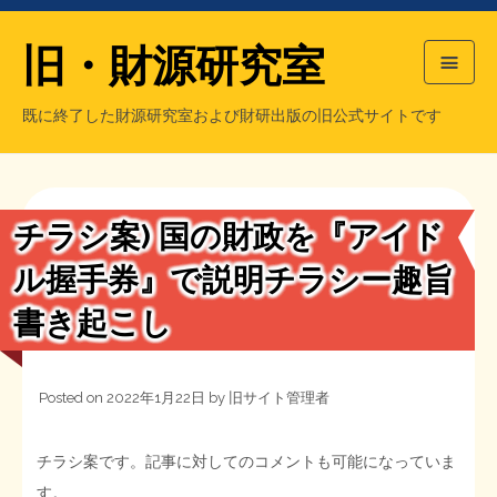
旧・財源研究室
既に終了した財源研究室および財研出版の旧公式サイトです
HOME
旧・財源研究室について
過去の主な刊行物
旧・財研出版について
チラシ案) 国の財政を『アイド
もっと知りたい方へ
ル握手券』で説明チラシー趣旨
書き起こし
旧・財源研究室について
【国の、本当の】財源チラシ／旧・財源研究室
チラシ発行部数
旧・財研出版について
Posted on
2022年1月22日
by
旧サイト管理者
シン財源はあなたです／合同誌／旧・サブカル分室
マネクリ戦士 RED & BLACK
会計報告
会計報告
チラシ案です。記事に対してのコメントも可能になっていま
日本経済を解説するヤンキー／MIHANAマンガ／旧・財研出版
MMTの学習資料
す。