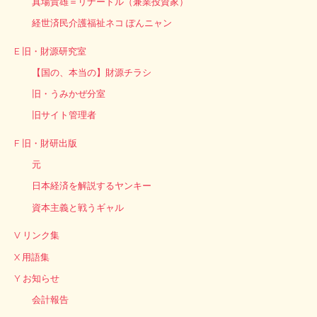
真場貴雄＝リナードル（兼業投資家）
経世済民介護福祉ネコ ぽんニャン
E 旧・財源研究室
【国の、本当の】財源チラシ
旧・うみかぜ分室
旧サイト管理者
F 旧・財研出版
元
日本経済を解説するヤンキー
資本主義と戦うギャル
V リンク集
X 用語集
Y お知らせ
会計報告