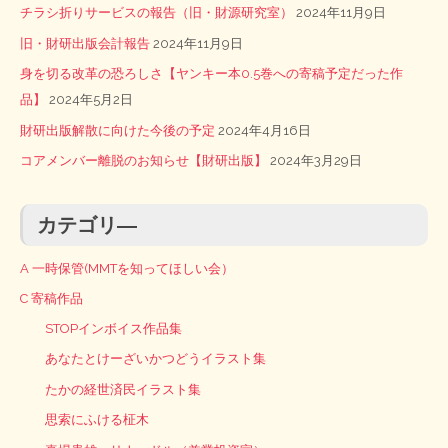
チラシ折りサービスの報告（旧・財源研究室）
2024年11月9日
旧・財研出版会計報告
2024年11月9日
身を切る改革の恐ろしさ【ヤンキー本0.5巻への寄稿予定だった作
品】
2024年5月2日
財研出版解散に向けた今後の予定
2024年4月16日
コアメンバー離脱のお知らせ【財研出版】
2024年3月29日
カテゴリ―
A 一時保管(MMTを知ってほしい会）
C 寄稿作品
STOPインボイス作品集
あなたとけーざいかつどうイラスト集
たかの経世済民イラスト集
思索にふける柾木