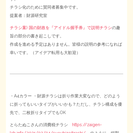
チラシ化のために賛同者募集中です。
STOPインボイス作品集
提案者：財源研究室
たかの経世済民イラスト集
チラシ案) 国の財政を『アイドル握手券』で説明チラシ
の趣
旨の部分の書き起こしです。
用語集
作成を進める予定はありません。皆様の説明の参考になれば
幸いです。（アイデア転用も大歓迎）
・A4カラー ・財源チラシは折り作業大変なので、どのよう
に折ってもいいタイプがいいかも？ただし、チラシ構成を優
先で、二枚折りタイプでもOK
とらたぬこさんの消費税チラシ
https://zaigen-