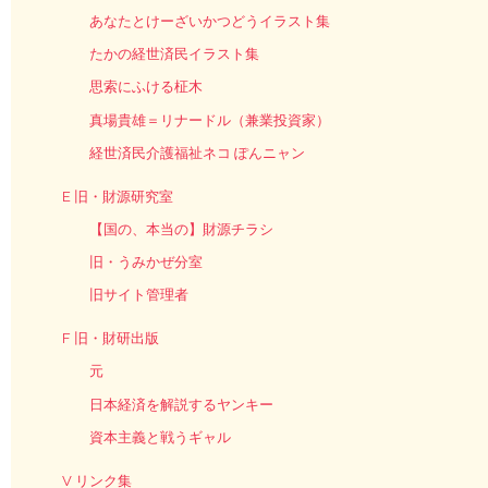
あなたとけーざいかつどうイラスト集
たかの経世済民イラスト集
思索にふける柾木
真場貴雄＝リナードル（兼業投資家）
経世済民介護福祉ネコ ぽんニャン
E 旧・財源研究室
【国の、本当の】財源チラシ
旧・うみかぜ分室
旧サイト管理者
F 旧・財研出版
元
日本経済を解説するヤンキー
資本主義と戦うギャル
V リンク集