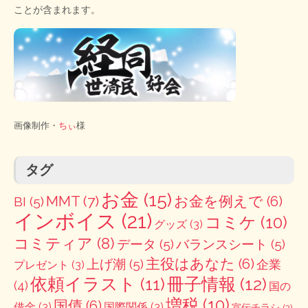
ことが含まれます。
画像制作・
ちぃ
様
タグ
お金
(15)
MMT
(7)
お金を例えで
(6)
BI
(5)
インボイス
(21)
コミケ
(10)
グッズ
(3)
コミティア
(8)
データ
(5)
バランスシート
(5)
主役はあなた
(6)
上げ潮
(5)
企業
プレゼント
(3)
冊子情報
(12)
依頼イラスト
(11)
(4)
国の
増税
(10)
国債
(6)
借金
(3)
国際関係
(3)
宣伝チラシ
(2)