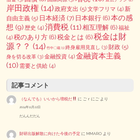
岸田政権
(14)
政府支出
(5)
新
文学フリマ
(4)
本の感
日本経済
(7)
日本銀行
(6)
自由主義
(5)
消費税
(11)
想
(9)
相互理解
(6)
歴史
(4)
福祉
税金は財
税のあり方
(6)
税金とは
(6)
(4)
源？？
(14)
財政
(5)
終身雇用見直し
(3)
竹中〇蔵
(1)
金融資本主義
金融投資
(4)
身を切る改革
(3)
(10)
需要と供給
(4)
記事コメント
（なんでも）いいから増税だ
に
ごｒにご
より
2024年11月22日
だんんだだん
財研出版解散に向けた今後の予定
に
MMARO
より