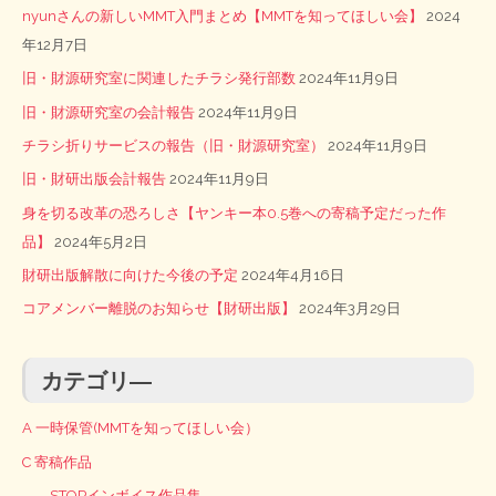
nyunさんの新しいMMT入門まとめ【MMTを知ってほしい会】
2024
年12月7日
旧・財源研究室に関連したチラシ発行部数
2024年11月9日
旧・財源研究室の会計報告
2024年11月9日
チラシ折りサービスの報告（旧・財源研究室）
2024年11月9日
旧・財研出版会計報告
2024年11月9日
身を切る改革の恐ろしさ【ヤンキー本0.5巻への寄稿予定だった作
品】
2024年5月2日
財研出版解散に向けた今後の予定
2024年4月16日
コアメンバー離脱のお知らせ【財研出版】
2024年3月29日
カテゴリ―
A 一時保管(MMTを知ってほしい会）
C 寄稿作品
STOPインボイス作品集