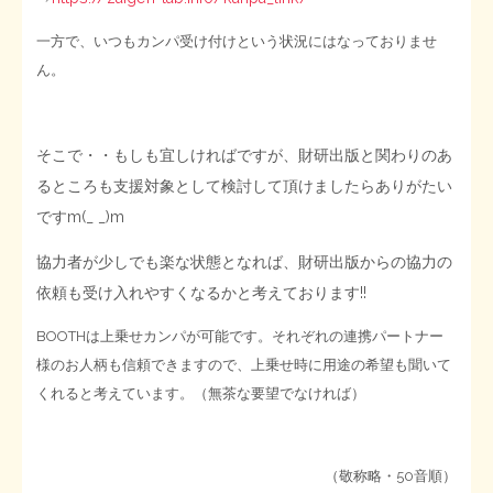
一方で、いつもカンパ受け付けという状況にはなっておりませ
STOPインボイス作品集
ん。
たかの経世済民イラスト集
そこで・・もしも宜しければですが、財研出版と関わりのあ
用語集
るところも支援対象として検討して頂けましたらありがたい
ですm(_ _)m
協力者が少しでも楽な状態となれば、財研出版からの協力の
依頼も受け入れやすくなるかと考えております!!
BOOTHは上乗せカンパが可能です。それぞれの連携パートナー
様のお人柄も信頼できますので、上乗せ時に用途の希望も聞いて
くれると考えています。（無茶な要望でなければ）
（敬称略・50音順）