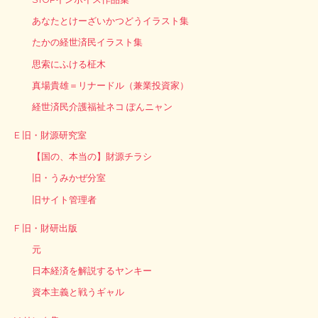
あなたとけーざいかつどうイラスト集
たかの経世済民イラスト集
思索にふける柾木
真場貴雄＝リナードル（兼業投資家）
経世済民介護福祉ネコ ぽんニャン
E 旧・財源研究室
【国の、本当の】財源チラシ
旧・うみかぜ分室
旧サイト管理者
F 旧・財研出版
元
日本経済を解説するヤンキー
資本主義と戦うギャル