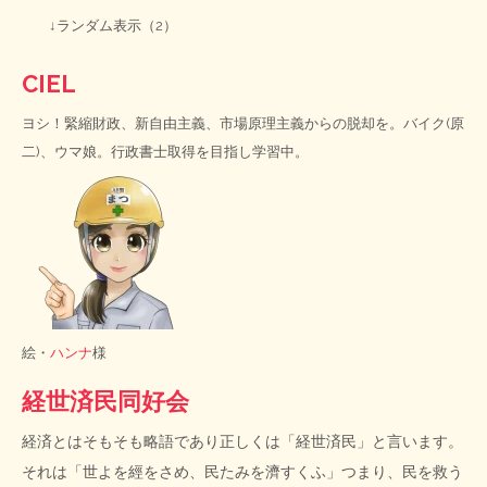
↓ランダム表示（2）
CIEL
ヨシ！緊縮財政、新自由主義、市場原理主義からの脱却を。バイク(原
二)、ウマ娘。行政書士取得を目指し学習中。
絵・
ハンナ
様
経世済民同好会
経済とはそもそも略語であり正しくは「経世済民」と言います。
それは「世よを經をさめ、民たみを濟すくふ」つまり、民を救う