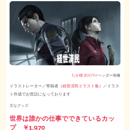
たか様 BOOTH
ヘッダー画像
イラストレーター／寄稿者（
経世済民イラスト集
）／イラス
ト作成でお世話になっております
主なグッズ
世界は誰かの仕事でできているカッ
プ ￥1,970