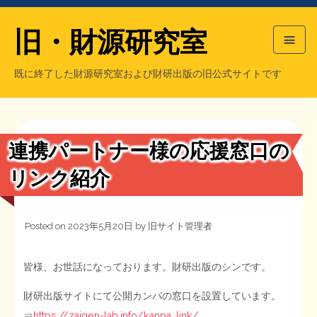
旧・財源研究室
既に終了した財源研究室および財研出版の旧公式サイトです
HOME
旧・財源研究室について
過去の主な刊行物
旧・財研出版について
連携パートナー様の応援窓口の
もっと知りたい方へ
リンク紹介
旧・財源研究室について
Posted on
2023年5月20日
by
旧サイト管理者
【国の、本当の】財源チラシ／旧・財源研究室
チラシ発行部数
旧・財研出版について
皆様、お世話になっております。財研出版のシンです。
シン財源はあなたです／合同誌／旧・サブカル分室
マネクリ戦士 RED & BLACK
会計報告
会計報告
財研出版サイトにて公開カンパの窓口を設置しています。
日本経済を解説するヤンキー／MIHANAマンガ／旧・財研出版
MMTの学習資料
⇒
https://zaigen-lab.info/kanpa_link/