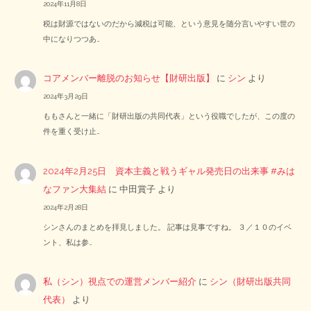
2024年11月8日
税は財源ではないのだから減税は可能、という意見を随分言いやすい世の
中になりつつあ…
コアメンバー離脱のお知らせ【財研出版】
に
シン
より
2024年3月29日
ももさんと一緒に「財研出版の共同代表」という役職でしたが、この度の
件を重く受け止…
2024年2月25日 資本主義と戦うギャル発売日の出来事 #みは
なファン大集結
に
中田賞子
より
2024年2月28日
シンさんのまとめを拝見しました。 記事は見事ですね。 ３／１０のイベ
ント、私は参…
私（シン）視点での運営メンバー紹介
に
シン（財研出版共同
代表）
より