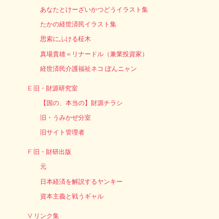
あなたとけーざいかつどうイラスト集
たかの経世済民イラスト集
思索にふける柾木
真場貴雄＝リナードル（兼業投資家）
経世済民介護福祉ネコ ぽんニャン
E 旧・財源研究室
【国の、本当の】財源チラシ
旧・うみかぜ分室
旧サイト管理者
F 旧・財研出版
元
日本経済を解説するヤンキー
資本主義と戦うギャル
V リンク集