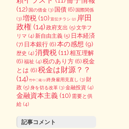
頼イラスト
(11)
(12)
国債
(6)
国の借金
(3)
国際関係
岸田
増税
(10)
(3)
宣伝チラシ
(2)
政権
(14)
政府支出
(5)
文学フ
日本経済
新自由主義
(5)
リマ
(4)
本の感想
(9)
(7)
日本銀行
(6)
消費税
(11)
相互理解
歴史
(4)
(6)
税のあり方
(6)
税金
福祉
(4)
税金は財源？？
とは
(6)
(14)
財
終身雇用見直し
(3)
竹中〇蔵
(1)
政
(5)
金融投資
(4)
身を切る改革
(3)
金融資本主義
(10)
需要と供
給
(4)
記事コメント