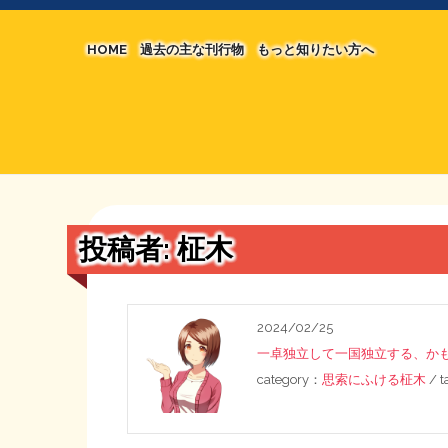
HOME
過去の主な刊行物
もっと知りたい方へ
【国の、本当の】財源チラシ／旧・財源研究室
マネクリ戦士 RED & BLACK
シン財源はあなたです／合同誌／旧・サブカル分
MMTの学習資料
日本経済を解説するヤンキー／MIHANAマンガ
STOPインボイス作品集
投稿者:
柾木
たかの経世済民イラスト集
用語集
2024/02/25
一卓独立して一国独立する、か
category：
思索にふける柾木
/ 