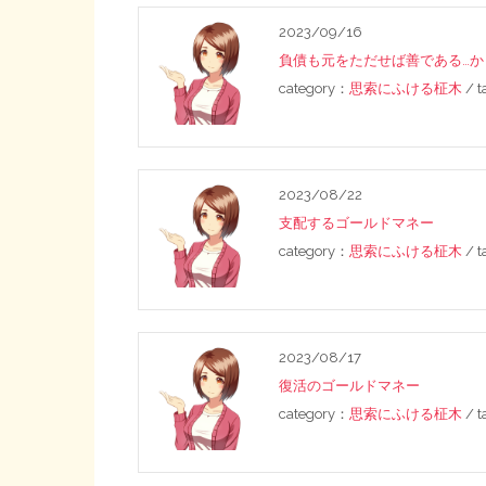
2023/09/16
負債も元をただせば善である…か
category：
思索にふける柾木
/ 
2023/08/22
支配するゴールドマネー
category：
思索にふける柾木
/ 
2023/08/17
復活のゴールドマネー
category：
思索にふける柾木
/ 