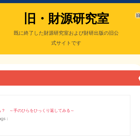
旧・財源研究室
旧
既に終了した財源研究室および財研出版の旧公
式サイトです
室
／旧・財研出版
も？ ～手のひらをひっくり返してみる～
tags：