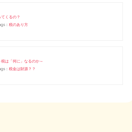
ってくるの？
tags：
税のあり方
～税は「何に」なるのか～
tags：
税金は財源？？