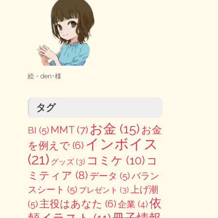
絵・
den･様
タグ
お金
(15)
MMT
(7)
お金
BI
(5)
インボイス
を例えで
(6)
(21)
コミケ
(10)
コ
グッズ
(3)
ミティア
(8)
データ
(5)
バラン
スシート
(5)
上げ潮
プレゼント
(3)
依
主役はあなた
(6)
(5)
企業
(4)
冊子情報