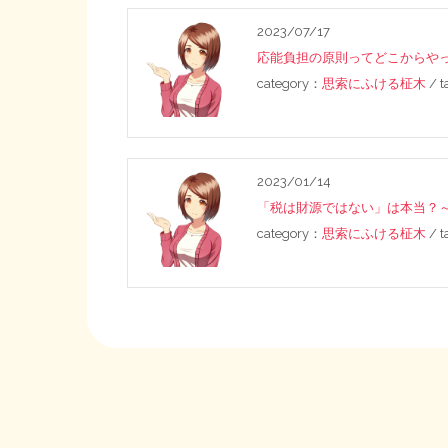
2023/07/17
応能負担の原則ってどこからや
category：
思索にふける柾木
/ 
2023/01/14
「税は財源ではない」は本当？
category：
思索にふける柾木
/ 