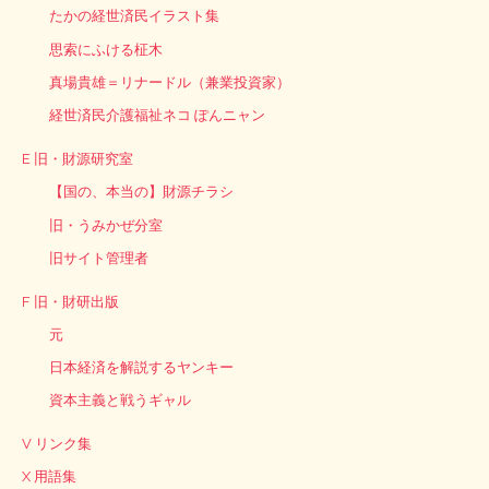
たかの経世済民イラスト集
思索にふける柾木
真場貴雄＝リナードル（兼業投資家）
経世済民介護福祉ネコ ぽんニャン
E 旧・財源研究室
【国の、本当の】財源チラシ
旧・うみかぜ分室
旧サイト管理者
F 旧・財研出版
元
日本経済を解説するヤンキー
資本主義と戦うギャル
V リンク集
X 用語集