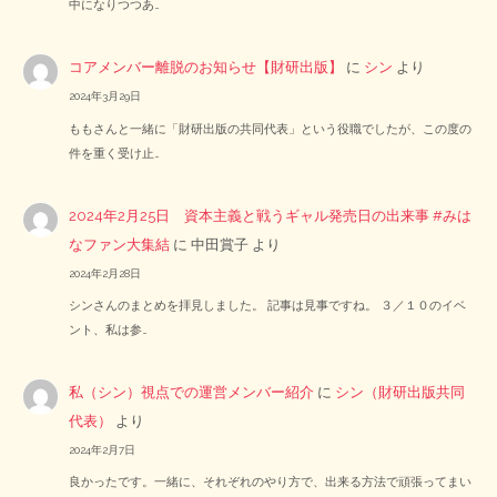
中になりつつあ…
コアメンバー離脱のお知らせ【財研出版】
に
シン
より
2024年3月29日
ももさんと一緒に「財研出版の共同代表」という役職でしたが、この度の
件を重く受け止…
2024年2月25日 資本主義と戦うギャル発売日の出来事 #みは
なファン大集結
に
中田賞子
より
2024年2月28日
シンさんのまとめを拝見しました。 記事は見事ですね。 ３／１０のイベ
ント、私は参…
私（シン）視点での運営メンバー紹介
に
シン（財研出版共同
代表）
より
2024年2月7日
良かったです。一緒に、それぞれのやり方で、出来る方法で頑張ってまい