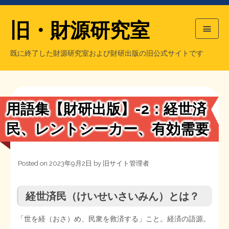
旧・財源研究室
既に終了した財源研究室および財研出版の旧公式サイトです
HOME
旧・財源研究室について
過去の主な刊行物
旧・財研出版について
用語集【財研出版】-2：経世済
もっと知りたい方へ
民、レントシーカー、有効需要
旧・財源研究室について
Posted on
2023年9月2日
by
旧サイト管理者
【国の、本当の】財源チラシ／旧・財源研究室
チラシ発行部数
旧・財研出版について
経世済民（けいせいさいみん）とは？
シン財源はあなたです／合同誌／旧・サブカル分室
マネクリ戦士 RED & BLACK
会計報告
会計報告
「世を経（おさ）め、民衆を救済する」こと。経済の語源。
日本経済を解説するヤンキー／MIHANAマンガ／旧・財研出版
MMTの学習資料