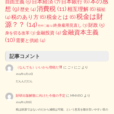
本の感
日本経済
(7)
日本銀行
(6)
自由主義
(5)
消費税
(11)
想
(9)
相互理解
(6)
歴史
(4)
福祉
税金は財
税のあり方
(6)
税金とは
(6)
(4)
源？？
(14)
財政
(5)
終身雇用見直し
(3)
竹中〇蔵
(1)
金融資本主義
金融投資
(4)
身を切る改革
(3)
(10)
需要と供給
(4)
記事コメント
（なんでも）いいから増税だ
に
ごｒにご
より
2024年11月22日
だんんだだん
財研出版解散に向けた今後の予定
に
MMARO
より
2024年11月8日
税は財源ではないのだから減税は可能、という意見を随分言いやすい世の