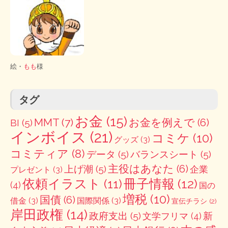
絵・
もも
様
タグ
お金
(15)
MMT
(7)
お金を例えで
(6)
BI
(5)
インボイス
(21)
コミケ
(10)
グッズ
(3)
コミティア
(8)
データ
(5)
バランスシート
(5)
主役はあなた
(6)
上げ潮
(5)
企業
プレゼント
(3)
冊子情報
(12)
依頼イラスト
(11)
(4)
国の
増税
(10)
国債
(6)
借金
(3)
国際関係
(3)
宣伝チラシ
(2)
岸田政権
(14)
政府支出
(5)
新
文学フリマ
(4)