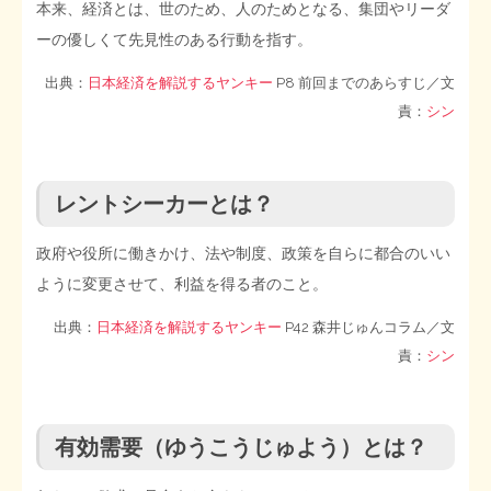
本来、経済とは、世のため、人のためとなる、集団やリーダ
ーの優しくて先見性のある行動を指す。
STOPインボイス作品集
出典：
日本経済を解説するヤンキー
P8 前回までのあらすじ／文
たかの経世済民イラスト集
責：
シン
用語集
レントシーカーとは？
政府や役所に働きかけ、法や制度、政策を自らに都合のいい
ように変更させて、利益を得る者のこと。
出典：
日本経済を解説するヤンキー
P42 森井じゅんコラム／文
責：
シン
有効需要（ゆうこうじゅよう）とは？