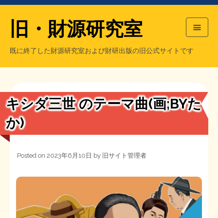
旧・財源研究室
既に終了した財源研究室および財研出版の旧公式サイトです
HOME
旧・財源研究室について
過去の主な刊行物
旧・財研出版について
キシダ三世 のテーマ曲(画;BYた
もっと知りたい方へ
か)
旧・財源研究室について
Posted on
2023年6月10日
by
旧サイト管理者
【国の、本当の】財源チラシ／旧・財源研究室
チラシ発行部数
旧・財研出版について
シン財源はあなたです／合同誌／旧・サブカル分室
マネクリ戦士 RED & BLACK
会計報告
会計報告
日本経済を解説するヤンキー／MIHANAマンガ／旧・財研出版
MMTの学習資料