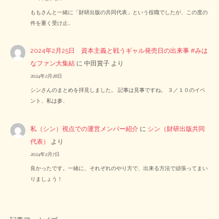
ももさんと一緒に「財研出版の共同代表」という役職でしたが、この度の
件を重く受け止…
2024年2月25日 資本主義と戦うギャル発売日の出来事 #みは
なファン大集結
に
中田賞子
より
2024年2月28日
シンさんのまとめを拝見しました。 記事は見事ですね。 ３／１０のイベ
ント、私は参…
私（シン）視点での運営メンバー紹介
に
シン（財研出版共同
代表）
より
2024年2月7日
良かったです。一緒に、それぞれのやり方で、出来る方法で頑張ってまい
りましょう！