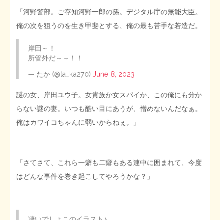
「河野警部。ご存知河野一郎の孫。デジタル庁の無能大臣。
俺の次を狙うのを生き甲斐とする、俺の最も苦手な若造だ。
岸田～！
所管外だ～～！！
— たか (@ta_ka270)
June 8, 2023
謎の女、岸田ユウ子。女貴族か女スパイか、この俺にも分か
らない謎の妻。いつも酷い目にあうが、憎めないんだなぁ。
俺はカワイコちゃんに弱いからねぇ。」
「さてさて、これら一癖も二癖もある連中に囲まれて、今度
はどんな事件を巻き起こしてやろうかな？」
凄いでしょこのイラスト♪