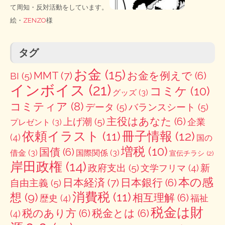
て周知・反対活動をしています。
絵・
ZENZO
様
タグ
お金
(15)
MMT
(7)
お金を例えで
(6)
BI
(5)
インボイス
(21)
コミケ
(10)
グッズ
(3)
コミティア
(8)
データ
(5)
バランスシート
(5)
主役はあなた
(6)
上げ潮
(5)
企業
プレゼント
(3)
冊子情報
(12)
依頼イラスト
(11)
(4)
国の
増税
(10)
国債
(6)
借金
(3)
国際関係
(3)
宣伝チラシ
(2)
岸田政権
(14)
政府支出
(5)
新
文学フリマ
(4)
本の感
日本経済
(7)
日本銀行
(6)
自由主義
(5)
消費税
(11)
想
(9)
相互理解
(6)
歴史
(4)
福祉
税金は財
税のあり方
(6)
税金とは
(6)
(4)