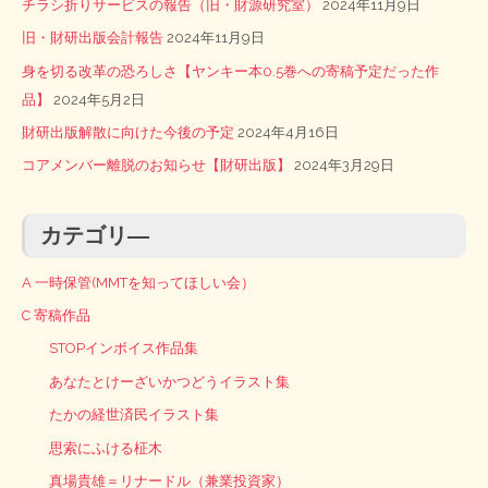
チラシ折りサービスの報告（旧・財源研究室）
2024年11月9日
旧・財研出版会計報告
2024年11月9日
身を切る改革の恐ろしさ【ヤンキー本0.5巻への寄稿予定だった作
品】
2024年5月2日
財研出版解散に向けた今後の予定
2024年4月16日
コアメンバー離脱のお知らせ【財研出版】
2024年3月29日
カテゴリ―
A 一時保管(MMTを知ってほしい会）
C 寄稿作品
STOPインボイス作品集
あなたとけーざいかつどうイラスト集
たかの経世済民イラスト集
思索にふける柾木
真場貴雄＝リナードル（兼業投資家）