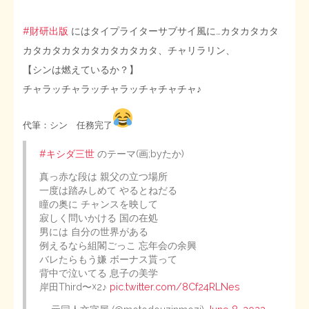
#財研出版
にはタイプライターサブサイ風に…カタカタカタ
カタカタカタカタカタカタカタ、チャリラリン、
【シンは燃えているか？】
チャラッチャラッチャラッチャチャチャ♪
代筆：シン 任務完了
#キシダ三世
のテーマ(画;byたか)
真っ赤な段は 親父の立つ場所
一度は踏みしめて やるとねだる
瞳の奥に チャンスを映して
寂しく問いかける 国の在処
男には 自分の世界がある
例えるなら組閣ごっこ 忘年会の余興
バレたらもう嫌 ボーナス貰って
背中で泣いてる 息子の美学
岸田Third〜☓2♪
pic.twitter.com/8Cf24RLNes