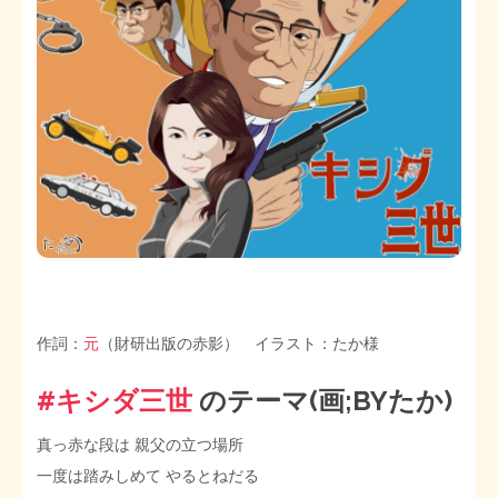
STOPインボイス作品集
たかの経世済民イラスト集
用語集
作詞：
元
（財研出版の赤影） イラスト：たか様
#キシダ三世
のテーマ(画;BYたか)
真っ赤な段は 親父の立つ場所
一度は踏みしめて やるとねだる