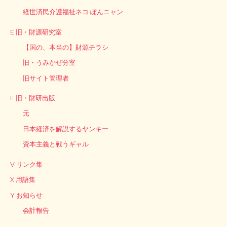
経世済民介護福祉ネコ ぽんニャン
E 旧・財源研究室
【国の、本当の】財源チラシ
旧・うみかぜ分室
旧サイト管理者
F 旧・財研出版
元
日本経済を解説するヤンキー
資本主義と戦うギャル
V リンク集
X 用語集
Y お知らせ
会計報告