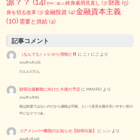
源？？
(14)
財政
(5)
終身雇用見直し
(3)
竹中〇蔵
(1)
金融資本主義
金融投資
(4)
身を切る改革
(3)
(10)
需要と供給
(4)
記事コメント
（なんでも）いいから増税だ
に
ごｒにご
より
2024年11月22日
だんんだだん
財研出版解散に向けた今後の予定
に
MMARO
より
2024年11月8日
税は財源ではないのだから減税は可能、という意見を随分言いやすい世の
中になりつつあ…
コアメンバー離脱のお知らせ【財研出版】
に
シン
より
2024年3月29日