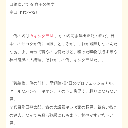
口笛吹いてる 息子の美学
岸田Third〜☓2♪
「俺の名は
#キシダ三世
。かの名高き岸田正記の孫だ。日
本中のサヨクが俺に血眼。ところが、これが退陣しないんだ
なぁ。ま、自分で言うのも何だけど、狙った獲物は必ず奪う
神出鬼没の大総理。それがこの俺、キシダ三世だ。」
「菅義偉、俺の前任。早退陣384日のプロフェッショナル、
クールなパンケーキマン。そのうえ腹黒く、頼りにならない
男。
？代目岸田翔太郎。古の大議員キシダ家の長男。気合い抜き
の達人。なんでも真っ弛緩にしちまう、甘やかすと怖〜い
男。」