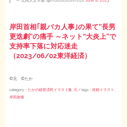
— 元同人文字屋 (@motodouzinmozi)
June 8, 2023
岸田首相｢親バカ人事｣の果て”長男
更迭劇”の痛手 ～ネット“大炎上”で
支持率下落に対応迷走
（2023/06/02東洋経済）
©元 ©たか
category：
たかの経世済民イラスト集
,
元
/ tags：
依頼イラスト
,
岸田政権