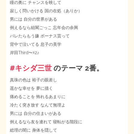
瞳の奥に チャンスを映して
寂しく問いかける 国の在処（ありか）
男には 自分の世界がある
例えるなら組閣ごっこ 忘年会の余興
バレたらもう嫌 ボーナス貰って
背中で泣いてる 息子の美学
岸田Third〜☓2♪
#キシダ三世
のテーマ 2番。
真珠の色は 裕子の眼差し
遥かな幸せを 夢に描く
痛めることを 怖れるあまりに
冷たく突き放す なんて無理よ
男には 自分の住まいがある
例えるなら友を連れて 寝転がる階段に
総理の闇に 身体を隠して