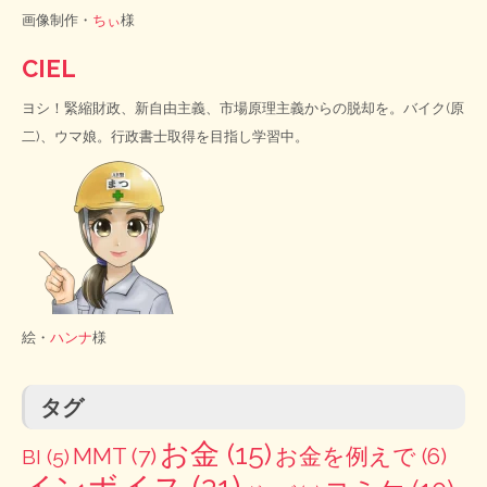
画像制作・
ちぃ
様
CIEL
ヨシ！緊縮財政、新自由主義、市場原理主義からの脱却を。バイク(原
二)、ウマ娘。行政書士取得を目指し学習中。
絵・
ハンナ
様
タグ
お金
(15)
MMT
(7)
お金を例えで
(6)
BI
(5)