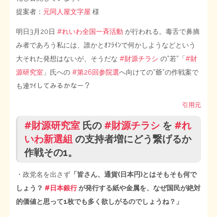
提案者：
元同人屋文字屋
様
STOPインボイス作品集
明日3月20日
#れいわ全国一斉活動
が行われる。毒舌で鼻摘
たかの経世済民イラスト集
み者であろう私には、誰かとｵﾌﾗｲﾝで何かしようなどという
大それた発想はないが、そうだな
#財源チラシ
の”若”「
#財
用語集
源研究室
」氏への
#第26回参院選
へ向けての”爺”の作戦案で
も連ﾂｲしてみるかなー？
引用元
#財源研究室
氏の
#財源チラシ
を
#れ
いわ新選組
の支持者増にどう繋げるか
作戦その1。
・政党名を出さず
「皆さん、通貨(日本円)とはそもそも何で
しょう？
#日本銀行
が発行する紙や金属を、なぜ国民が絶対
的価値と思って1枚でも多く欲しがるのでしょうね？」