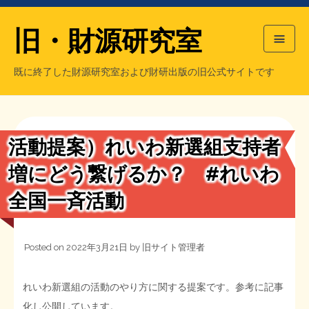
旧・財源研究室
既に終了した財源研究室および財研出版の旧公式サイトです
HOME
旧・財源研究室について
過去の主な刊行物
旧・財研出版について
活動提案）れいわ新選組支持者
もっと知りたい方へ
増にどう繋げるか？ #れいわ
全国一斉活動
旧・財源研究室について
【国の、本当の】財源チラシ／旧・財源研究室
チラシ発行部数
旧・財研出版について
Posted on
2022年3月21日
by
旧サイト管理者
シン財源はあなたです／合同誌／旧・サブカル分室
マネクリ戦士 RED & BLACK
会計報告
会計報告
れいわ新選組の活動のやり方に関する提案です。参考に記事
日本経済を解説するヤンキー／MIHANAマンガ／旧・財研出版
MMTの学習資料
化し公開しています。