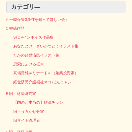
カテゴリ―
A 一時保管(MMTを知ってほしい会）
C 寄稿作品
STOPインボイス作品集
あなたとけーざいかつどうイラスト集
たかの経世済民イラスト集
思索にふける柾木
真場貴雄＝リナードル（兼業投資家）
経世済民介護福祉ネコ ぽんニャン
E 旧・財源研究室
【国の、本当の】財源チラシ
旧・うみかぜ分室
旧サイト管理者