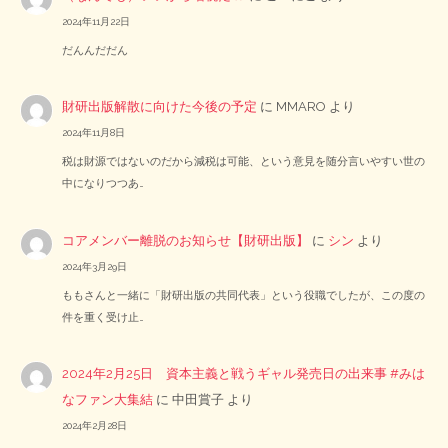
2024年11月22日
だんんだだん
財研出版解散に向けた今後の予定
に
MMARO
より
2024年11月8日
税は財源ではないのだから減税は可能、という意見を随分言いやすい世の
中になりつつあ…
コアメンバー離脱のお知らせ【財研出版】
に
シン
より
2024年3月29日
ももさんと一緒に「財研出版の共同代表」という役職でしたが、この度の
件を重く受け止…
2024年2月25日 資本主義と戦うギャル発売日の出来事 #みは
なファン大集結
に
中田賞子
より
2024年2月28日