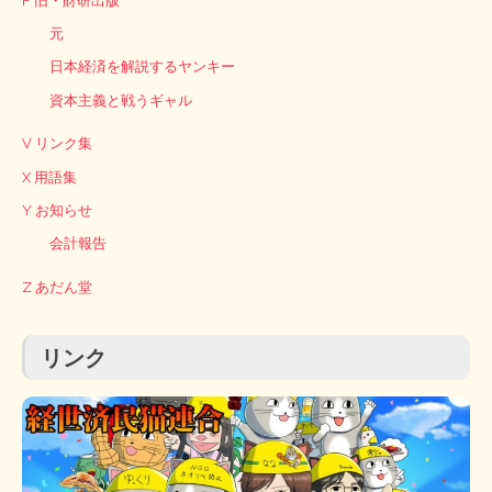
F 旧・財研出版
元
日本経済を解説するヤンキー
資本主義と戦うギャル
V リンク集
X 用語集
Y お知らせ
会計報告
Z あだん堂
リンク