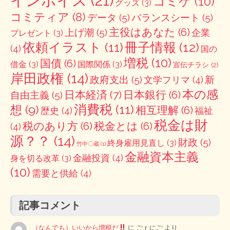
インボイス
(21)
コミケ
(10)
グッズ
(3)
コミティア
(8)
データ
(5)
バランスシート
(5)
主役はあなた
(6)
上げ潮
(5)
企業
プレゼント
(3)
冊子情報
(12)
依頼イラスト
(11)
(4)
国の
増税
(10)
国債
(6)
借金
(3)
国際関係
(3)
宣伝チラシ
(2)
岸田政権
(14)
政府支出
(5)
新
文学フリマ
(4)
本の感
日本経済
(7)
日本銀行
(6)
自由主義
(5)
消費税
(11)
想
(9)
相互理解
(6)
歴史
(4)
福祉
税金は財
税のあり方
(6)
税金とは
(6)
(4)
源？？
(14)
財政
(5)
終身雇用見直し
(3)
竹中〇蔵
(1)
金融資本主義
金融投資
(4)
身を切る改革
(3)
(10)
需要と供給
(4)
記事コメント
（なんでも）いいから増税だ
に
ごｒにご
より