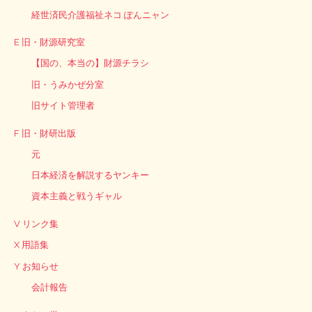
経世済民介護福祉ネコ ぽんニャン
E 旧・財源研究室
【国の、本当の】財源チラシ
旧・うみかぜ分室
旧サイト管理者
F 旧・財研出版
元
日本経済を解説するヤンキー
資本主義と戦うギャル
V リンク集
X 用語集
Y お知らせ
会計報告