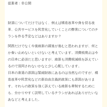
提案者：非公開
STOPインボイス作品集
たかの経世済民イラスト集
財源についてだけではなく、例えば構造改革や身を切る改
革、公共サービスを民営化していくことの弊害についてのチ
用語集
ラシを作る予定などはありますか？
関西だけでなく今後維新の躍進が進むと思われますが、何と
か食い止めないといけないと考えています。消費税廃止は今
の日本に必須だと思いますが、維新も消費税減税を訴えてい
るので混同されないかなと少し心配しています。
日本の衰退の原因は緊縮財政にあるのは当然なのですが、構
造改革や民営化などの新自由主義的政策にも原因がありま
す。それらの政策を強く訴えている維新を牽制するために
も、分かりやすく説明しているチラシがあればありがたいな
あなどと考えました。