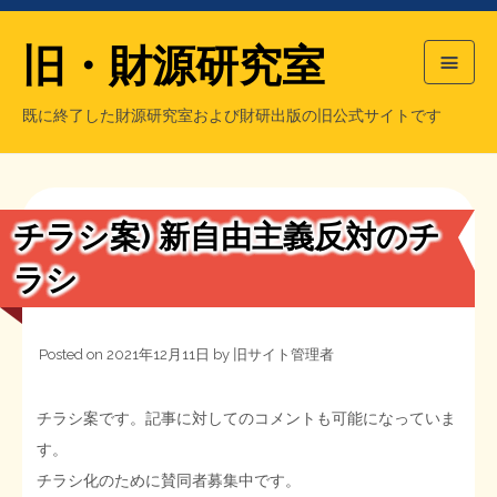
旧・財源研究室
既に終了した財源研究室および財研出版の旧公式サイトです
HOME
旧・財源研究室について
過去の主な刊行物
旧・財研出版について
チラシ案) 新自由主義反対のチ
もっと知りたい方へ
ラシ
旧・財源研究室について
Posted on
2021年12月11日
by
旧サイト管理者
【国の、本当の】財源チラシ／旧・財源研究室
チラシ発行部数
旧・財研出版について
チラシ案です。記事に対してのコメントも可能になっていま
シン財源はあなたです／合同誌／旧・サブカル分室
マネクリ戦士 RED & BLACK
会計報告
会計報告
す。
チラシ化のために賛同者募集中です。
日本経済を解説するヤンキー／MIHANAマンガ／旧・財研出版
MMTの学習資料