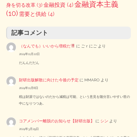
金融資本主義
金融投資
(4)
身を切る改革
(3)
(10)
需要と供給
(4)
記事コメント
（なんでも）いいから増税だ
に
ごｒにご
より
2024年11月22日
だんんだだん
財研出版解散に向けた今後の予定
に
MMARO
より
2024年11月8日
税は財源ではないのだから減税は可能、という意見を随分言いやすい世の
中になりつつあ…
コアメンバー離脱のお知らせ【財研出版】
に
シン
より
2024年3月29日