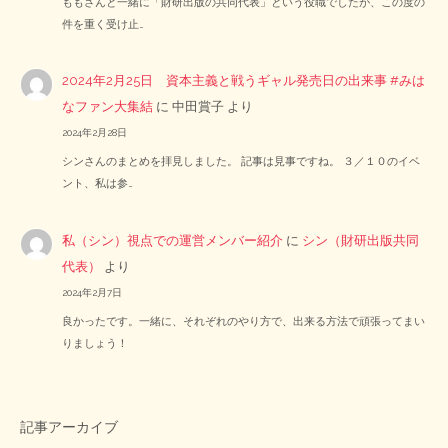
ももさんと一緒に「財研出版の共同代表」という役職でしたが、この度の
件を重く受け止…
2024年2月25日 資本主義と戦うギャル発売日の出来事 #みは
なファン大集結
に
中田賞子
より
2024年2月28日
シンさんのまとめを拝見しました。 記事は見事ですね。 ３／１０のイベ
ント、私は参…
私（シン）視点での運営メンバー紹介
に
シン（財研出版共同
代表）
より
2024年2月7日
良かったです。一緒に、それぞれのやり方で、出来る方法で頑張ってまい
りましょう！
記事アーカイブ