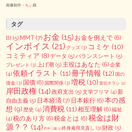
画像制作・
ちぃ
様
タグ
お金
(15)
MMT
(7)
お金を例えで
(6)
BI
(5)
インボイス
(21)
コミケ
(10)
グッズ
(3)
コミティア
(8)
データ
(5)
バランスシート
(5)
主役はあなた
(6)
上げ潮
(5)
企業
プレゼント
(3)
冊子情報
(12)
依頼イラスト
(11)
(4)
国の
増税
(10)
国債
(6)
借金
(3)
国際関係
(3)
宣伝チラシ
(2)
岸田政権
(14)
政府支出
(5)
新
文学フリマ
(4)
本の感
日本経済
(7)
日本銀行
(6)
自由主義
(5)
消費税
(11)
想
(9)
相互理解
(6)
歴史
(4)
福祉
税金は財
税のあり方
(6)
税金とは
(6)
(4)
源？？
(14)
財政
(5)
終身雇用見直し
(3)
竹中〇蔵
(1)