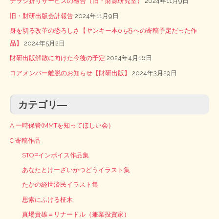
チラシ折りサービスの報告（旧・財源研究室）
2024年11月9日
旧・財研出版会計報告
2024年11月9日
身を切る改革の恐ろしさ【ヤンキー本0.5巻への寄稿予定だった作
品】
2024年5月2日
財研出版解散に向けた今後の予定
2024年4月16日
コアメンバー離脱のお知らせ【財研出版】
2024年3月29日
カテゴリ―
A 一時保管(MMTを知ってほしい会）
C 寄稿作品
STOPインボイス作品集
あなたとけーざいかつどうイラスト集
たかの経世済民イラスト集
思索にふける柾木
真場貴雄＝リナードル（兼業投資家）