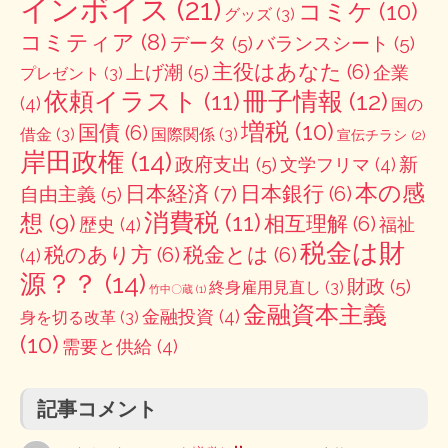
インボイス
(21)
コミケ
(10)
グッズ
(3)
コミティア
(8)
データ
(5)
バランスシート
(5)
主役はあなた
(6)
上げ潮
(5)
企業
プレゼント
(3)
冊子情報
(12)
依頼イラスト
(11)
(4)
国の
増税
(10)
国債
(6)
借金
(3)
国際関係
(3)
宣伝チラシ
(2)
岸田政権
(14)
政府支出
(5)
新
文学フリマ
(4)
本の感
日本経済
(7)
日本銀行
(6)
自由主義
(5)
消費税
(11)
想
(9)
相互理解
(6)
歴史
(4)
福祉
税金は財
税のあり方
(6)
税金とは
(6)
(4)
源？？
(14)
財政
(5)
終身雇用見直し
(3)
竹中〇蔵
(1)
金融資本主義
金融投資
(4)
身を切る改革
(3)
(10)
需要と供給
(4)
記事コメント