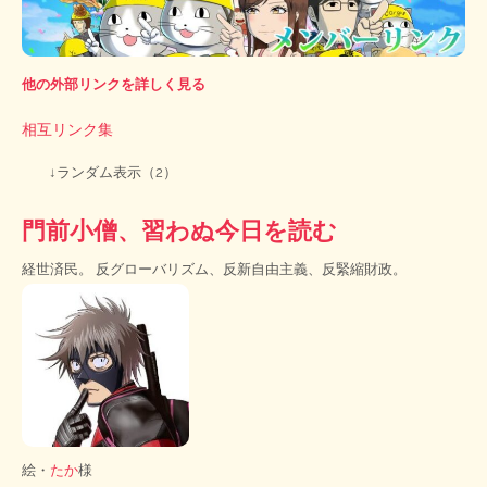
他の外部リンクを詳しく見る
相互リンク集
↓ランダム表示（2）
門前小僧、習わぬ今日を読む
経世済民。 反グローバリズム、反新自由主義、反緊縮財政。
絵・
たか
様