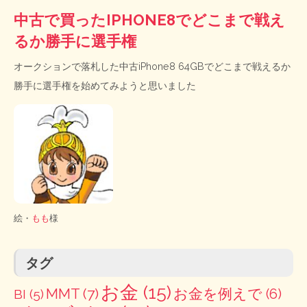
中古で買ったIPHONE8でどこまで戦え
るか勝手に選手権
オークションで落札した中古iPhone8 64GBでどこまで戦えるか
勝手に選手権を始めてみようと思いました
絵・
もも
様
タグ
お金
(15)
MMT
(7)
お金を例えで
(6)
BI
(5)