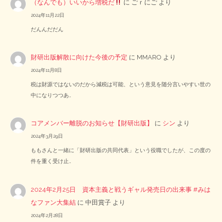
（なんでも）いいから増税だ
に
ごｒにご
より
2024年11月22日
だんんだだん
財研出版解散に向けた今後の予定
に
MMARO
より
2024年11月8日
税は財源ではないのだから減税は可能、という意見を随分言いやすい世の
中になりつつあ…
コアメンバー離脱のお知らせ【財研出版】
に
シン
より
2024年3月29日
ももさんと一緒に「財研出版の共同代表」という役職でしたが、この度の
件を重く受け止…
2024年2月25日 資本主義と戦うギャル発売日の出来事 #みは
なファン大集結
に
中田賞子
より
2024年2月28日