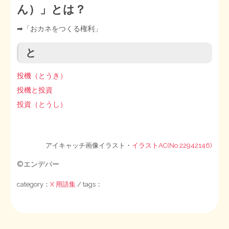
ん）」とは？
➡︎「おカネをつくる権利」
と
投機（とうき）
投機と投資
投資（とうし）
アイキャッチ画像イラスト・
イラストAC(No.22942146)
©エンデバー
category：
X 用語集
/ tags：