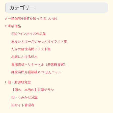
カテゴリ―
A 一時保管(MMTを知ってほしい会）
C 寄稿作品
STOPインボイス作品集
あなたとけーざいかつどうイラスト集
たかの経世済民イラスト集
思索にふける柾木
真場貴雄＝リナードル（兼業投資家）
経世済民介護福祉ネコ ぽんニャン
E 旧・財源研究室
【国の、本当の】財源チラシ
旧・うみかぜ分室
旧サイト管理者