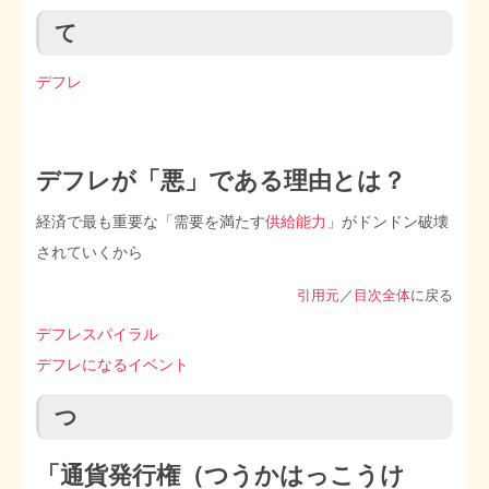
て
STOPインボイス作品集
デフレ
たかの経世済民イラスト集
用語集
デフレが「悪」である理由とは？
経済で最も重要な「需要を満たす
供給能力
」がドンドン破壊
されていくから
引用元
／
目次全体
に戻る
デフレスパイラル
デフレになるイベント
つ
「通貨発行権（つうかはっこうけ