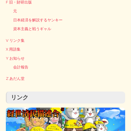
F 旧・財研出版
元
日本経済を解説するヤンキー
資本主義と戦うギャル
V リンク集
X 用語集
Y お知らせ
会計報告
Z あだん堂
リンク