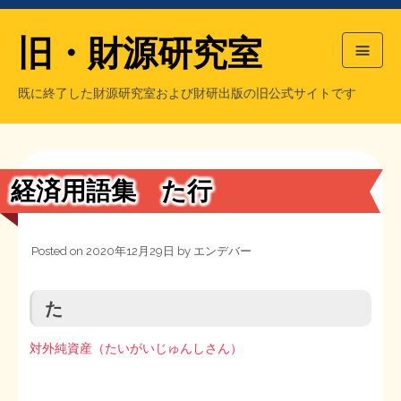
旧・財源研究室
既に終了した財源研究室および財研出版の旧公式サイトです
HOME
旧・財源研究室について
過去の主な刊行物
旧・財研出版について
経済用語集 た行
もっと知りたい方へ
Posted on
2020年12月29日
by
エンデバー
旧・財源研究室について
【国の、本当の】財源チラシ／旧・財源研究室
チラシ発行部数
旧・財研出版について
た
シン財源はあなたです／合同誌／旧・サブカル分室
マネクリ戦士 RED & BLACK
会計報告
会計報告
対外純資産（たいがいじゅんしさん）
日本経済を解説するヤンキー／MIHANAマンガ／旧・財研出版
MMTの学習資料