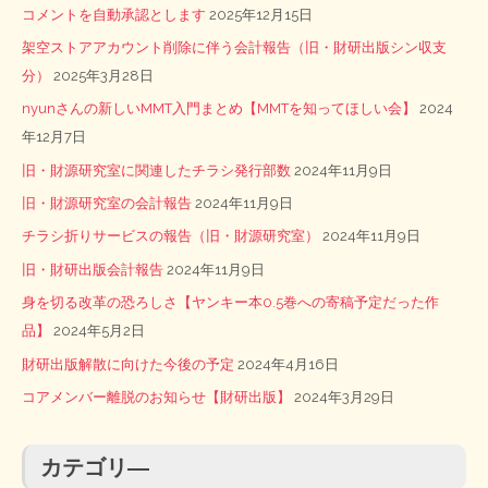
コメントを自動承認とします
2025年12月15日
架空ストアアカウント削除に伴う会計報告（旧・財研出版シン収支
分）
2025年3月28日
nyunさんの新しいMMT入門まとめ【MMTを知ってほしい会】
2024
年12月7日
旧・財源研究室に関連したチラシ発行部数
2024年11月9日
旧・財源研究室の会計報告
2024年11月9日
チラシ折りサービスの報告（旧・財源研究室）
2024年11月9日
旧・財研出版会計報告
2024年11月9日
身を切る改革の恐ろしさ【ヤンキー本0.5巻への寄稿予定だった作
品】
2024年5月2日
財研出版解散に向けた今後の予定
2024年4月16日
コアメンバー離脱のお知らせ【財研出版】
2024年3月29日
カテゴリ―