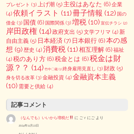
主役はあなた
(6)
上げ潮
(5)
企業
プレゼント
(3)
冊子情報
(12)
依頼イラスト
(11)
(4)
国の
増税
(10)
国債
(6)
借金
(3)
国際関係
(3)
宣伝チラシ
(2)
岸田政権
(14)
政府支出
(5)
新
文学フリマ
(4)
本の感
日本経済
(7)
日本銀行
(6)
自由主義
(5)
消費税
(11)
想
(9)
相互理解
(6)
歴史
(4)
福祉
税金は財
税のあり方
(6)
税金とは
(6)
(4)
源？？
(14)
財政
(5)
終身雇用見直し
(3)
竹中〇蔵
(1)
金融資本主義
金融投資
(4)
身を切る改革
(3)
(10)
需要と供給
(4)
記事コメント
（なんでも）いいから増税だ
に
ごｒにご
より
2024年11月22日