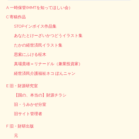
A 一時保管(MMTを知ってほしい会）
C 寄稿作品
STOPインボイス作品集
あなたとけーざいかつどうイラスト集
たかの経世済民イラスト集
思索にふける柾木
真場貴雄＝リナードル（兼業投資家）
経世済民介護福祉ネコ ぽんニャン
E 旧・財源研究室
【国の、本当の】財源チラシ
旧・うみかぜ分室
旧サイト管理者
F 旧・財研出版
元