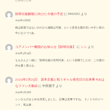
だんんだだん
財研出版解散に向けた今後の予定
に
MMARO
より
2024年11月8日
税は財源ではないのだから減税は可能、という意見を随分言いやすい世の
中になりつつあ…
コアメンバー離脱のお知らせ【財研出版】
に
シン
より
2024年3月29日
ももさんと一緒に「財研出版の共同代表」という役職でしたが、この度の
件を重く受け止…
2024年2月25日 資本主義と戦うギャル発売日の出来事 #みは
なファン大集結
に
中田賞子
より
2024年2月28日
シンさんのまとめを拝見しました。 記事は見事ですね。 ３／１０のイベ
ント、私は参…