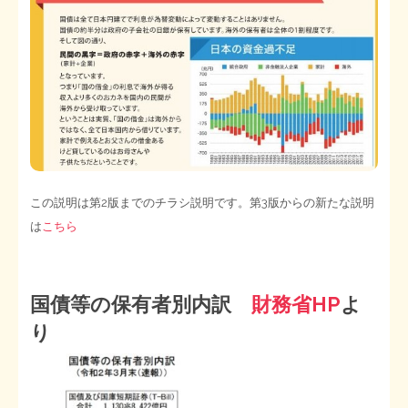
STOPインボイス作品集
たかの経世済民イラスト集
用語集
この説明は第2版までのチラシ説明です。第3版からの新たな説明
は
こちら
国債等の保有者別内訳
財務省HP
よ
り