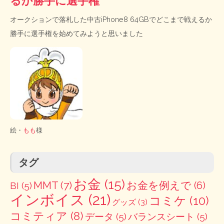
るか勝手に選手権
オークションで落札した中古iPhone8 64GBでどこまで戦えるか
勝手に選手権を始めてみようと思いました
絵・
もも
様
タグ
お金
(15)
MMT
(7)
お金を例えで
(6)
BI
(5)
インボイス
(21)
コミケ
(10)
グッズ
(3)
コミティア
(8)
データ
(5)
バランスシート
(5)