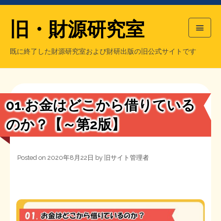
旧・財源研究室
既に終了した財源研究室および財研出版の旧公式サイトです
HOME
旧・財源研究室について
過去の主な刊行物
旧・財研出版について
01.お金はどこから借りている
もっと知りたい方へ
のか？【～第2版】
旧・財源研究室について
Posted on
2020年8月22日
by
旧サイト管理者
【国の、本当の】財源チラシ／旧・財源研究室
チラシ発行部数
旧・財研出版について
シン財源はあなたです／合同誌／旧・サブカル分室
マネクリ戦士 RED & BLACK
会計報告
会計報告
日本経済を解説するヤンキー／MIHANAマンガ／旧・財研出版
MMTの学習資料