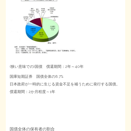
(狭い意味での)国債 償還期間：2年～40年
国庫短期証券 国債全体の8.7%
日本政府が一時的に生じる資金不足を補うために発行する国債。
償還期間：2か月程度～1年
国債全体の保有者の割合