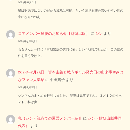
2024年11月8日
税は財源ではないのだから減税は可能、という意見を随分言いやすい世の
中になりつつあ…
コアメンバー離脱のお知らせ【財研出版】
に
シン
より
2024年3月29日
ももさんと一緒に「財研出版の共同代表」という役職でしたが、この度の
件を重く受け止…
2024年2月25日 資本主義と戦うギャル発売日の出来事 #みは
なファン大集結
に
中田賞子
より
2024年2月28日
シンさんのまとめを拝見しました。 記事は見事ですね。 ３／１０のイベ
ント、私は参…
私（シン）視点での運営メンバー紹介
に
シン（財研出版共同
代表）
より