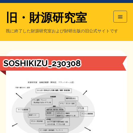
旧・財源研究室
既に終了した財源研究室および財研出版の旧公式サイトです
HOME
旧・財源研究室について
過去の主な刊行物
旧・財研出版について
SOSHIKIZU_230308
もっと知りたい方へ
旧・財源研究室について
【国の、本当の】財源チラシ／旧・財源研究室
チラシ発行部数
旧・財研出版について
シン財源はあなたです／合同誌／旧・サブカル分室
マネクリ戦士 RED & BLACK
会計報告
会計報告
日本経済を解説するヤンキー／MIHANAマンガ／旧・財研出版
MMTの学習資料