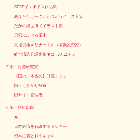
STOPインボイス作品集
あなたとけーざいかつどうイラスト集
たかの経世済民イラスト集
思索にふける柾木
真場貴雄＝リナードル（兼業投資家）
経世済民介護福祉ネコ ぽんニャン
E 旧・財源研究室
【国の、本当の】財源チラシ
旧・うみかぜ分室
旧サイト管理者
F 旧・財研出版
元
日本経済を解説するヤンキー
資本主義と戦うギャル