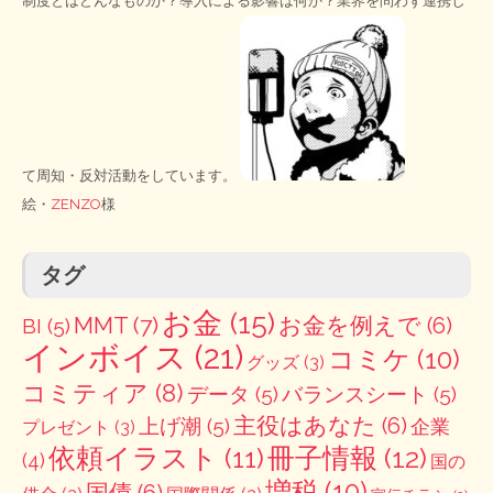
制度とはどんなものか？導入による影響は何か？業界を問わず連携し
て周知・反対活動をしています。
絵・
ZENZO
様
タグ
お金
(15)
MMT
(7)
お金を例えで
(6)
BI
(5)
インボイス
(21)
コミケ
(10)
グッズ
(3)
コミティア
(8)
データ
(5)
バランスシート
(5)
主役はあなた
(6)
上げ潮
(5)
企業
プレゼント
(3)
冊子情報
(12)
依頼イラスト
(11)
(4)
国の
増税
(10)
国債
(6)