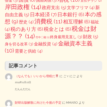
借金
(3)
国際関係
(3)
宣伝チラシ
(2)
岸田政権
(14)
政府支出
(5)
新
文学フリマ
(4)
本の感
日本経済
(7)
日本銀行
(6)
自由主義
(5)
消費税
(11)
想
(9)
相互理解
(6)
歴史
(4)
福祉
税金は財
税のあり方
(6)
税金とは
(6)
(4)
源？？
(14)
財政
(5)
終身雇用見直し
(3)
竹中〇蔵
(1)
金融資本主義
金融投資
(4)
身を切る改革
(3)
(10)
需要と供給
(4)
記事コメント
（なんでも）いいから増税だ
に
ごｒにご
より
2024年11月22日
だんんだだん
財研出版解散に向けた今後の予定
に
MMARO
より