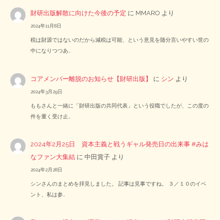
財研出版解散に向けた今後の予定
に
MMARO
より
2024年11月8日
税は財源ではないのだから減税は可能、という意見を随分言いやすい世の
中になりつつあ…
コアメンバー離脱のお知らせ【財研出版】
に
シン
より
2024年3月29日
ももさんと一緒に「財研出版の共同代表」という役職でしたが、この度の
件を重く受け止…
2024年2月25日 資本主義と戦うギャル発売日の出来事 #みは
なファン大集結
に
中田賞子
より
2024年2月28日
シンさんのまとめを拝見しました。 記事は見事ですね。 ３／１０のイベ
ント、私は参…