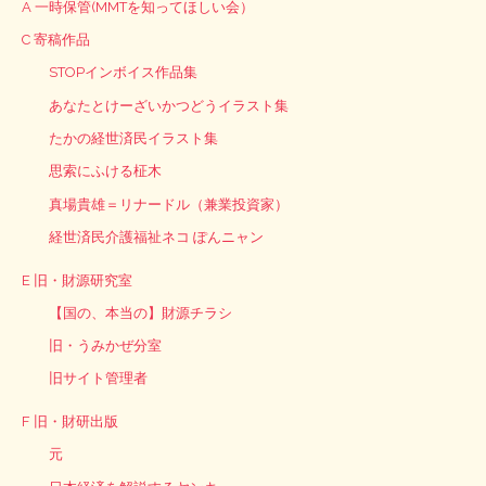
A 一時保管(MMTを知ってほしい会）
C 寄稿作品
STOPインボイス作品集
あなたとけーざいかつどうイラスト集
たかの経世済民イラスト集
思索にふける柾木
真場貴雄＝リナードル（兼業投資家）
経世済民介護福祉ネコ ぽんニャン
E 旧・財源研究室
【国の、本当の】財源チラシ
旧・うみかぜ分室
旧サイト管理者
F 旧・財研出版
元