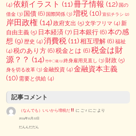
冊子情報
(12)
依頼イラスト
(11)
(4)
国の
増税
(10)
国債
(6)
借金
(3)
国際関係
(3)
宣伝チラシ
(2)
岸田政権
(14)
政府支出
(5)
新
文学フリマ
(4)
本の感
日本経済
(7)
日本銀行
(6)
自由主義
(5)
消費税
(11)
想
(9)
相互理解
(6)
歴史
(4)
福祉
税金は財
税のあり方
(6)
税金とは
(6)
(4)
源？？
(14)
財政
(5)
終身雇用見直し
(3)
竹中〇蔵
(1)
金融資本主義
金融投資
(4)
身を切る改革
(3)
(10)
需要と供給
(4)
記事コメント
（なんでも）いいから増税だ
に
ごｒにご
より
2024年11月22日
だんんだだん