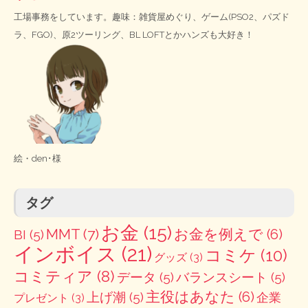
工場事務をしています。趣味：雑貨屋めぐり、ゲーム(PSO2、パズド
ラ、FGO)、原2ツーリング、BL LOFTとかハンズも大好き！
絵・
den･様
タグ
お金
(15)
MMT
(7)
お金を例えで
(6)
BI
(5)
インボイス
(21)
コミケ
(10)
グッズ
(3)
コミティア
(8)
データ
(5)
バランスシート
(5)
主役はあなた
(6)
上げ潮
(5)
企業
プレゼント
(3)