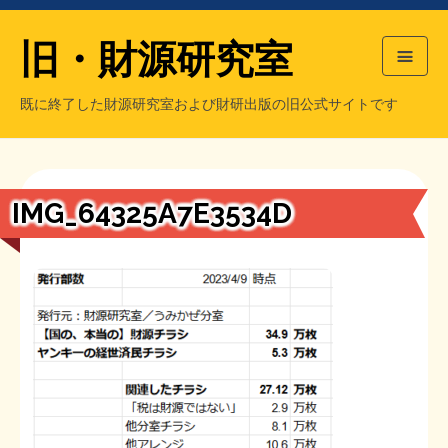
旧・財源研究室
既に終了した財源研究室および財研出版の旧公式サイトです
HOME
旧・財源研究室について
過去の主な刊行物
旧・財研出版について
IMG_64325A7E3534D
もっと知りたい方へ
旧・財源研究室について
【国の、本当の】財源チラシ／旧・財源研究室
チラシ発行部数
旧・財研出版について
シン財源はあなたです／合同誌／旧・サブカル分室
マネクリ戦士 RED & BLACK
会計報告
会計報告
日本経済を解説するヤンキー／MIHANAマンガ／旧・財研出版
MMTの学習資料