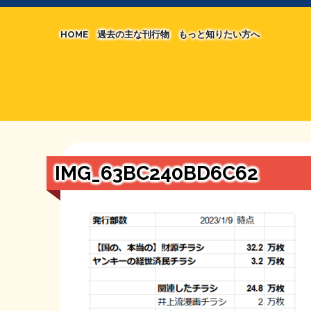
HOME
過去の主な刊行物
もっと知りたい方へ
【国の、本当の】財源チラシ／旧・財源研究室
マネクリ戦士 RED & BLACK
シン財源はあなたです／合同誌／旧・サブカル分
MMTの学習資料
日本経済を解説するヤンキー／MIHANAマンガ
STOPインボイス作品集
IMG_63BC240BD6C62
たかの経世済民イラスト集
用語集