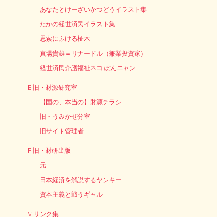
あなたとけーざいかつどうイラスト集
たかの経世済民イラスト集
思索にふける柾木
真場貴雄＝リナードル（兼業投資家）
経世済民介護福祉ネコ ぽんニャン
E 旧・財源研究室
【国の、本当の】財源チラシ
旧・うみかぜ分室
旧サイト管理者
F 旧・財研出版
元
日本経済を解説するヤンキー
資本主義と戦うギャル
V リンク集