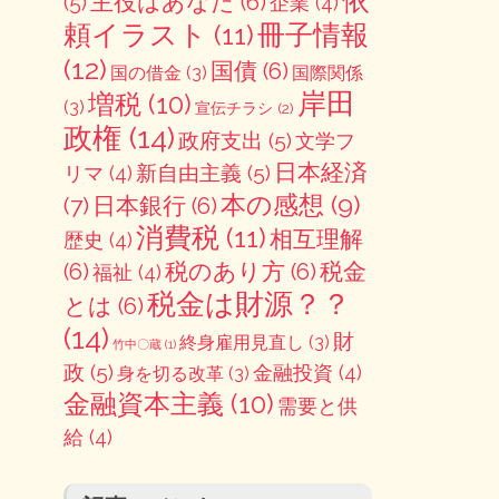
依
主役はあなた
(6)
(5)
企業
(4)
冊子情報
頼イラスト
(11)
(12)
国債
(6)
国の借金
(3)
国際関係
岸田
増税
(10)
(3)
宣伝チラシ
(2)
政権
(14)
政府支出
(5)
文学フ
日本経済
新自由主義
(5)
リマ
(4)
本の感想
(9)
(7)
日本銀行
(6)
消費税
(11)
相互理解
歴史
(4)
(6)
税のあり方
(6)
税金
福祉
(4)
税金は財源？？
とは
(6)
(14)
財
終身雇用見直し
(3)
竹中〇蔵
(1)
政
(5)
金融投資
(4)
身を切る改革
(3)
金融資本主義
(10)
需要と供
給
(4)