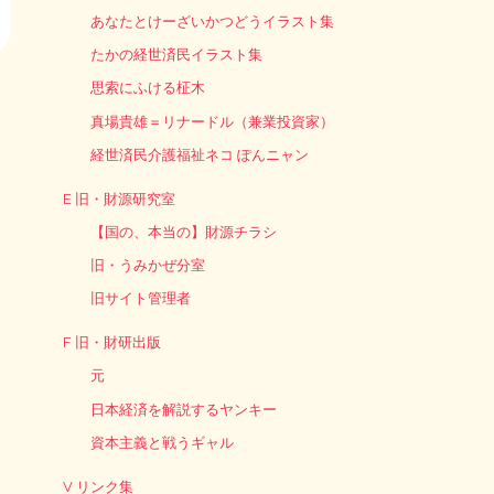
あなたとけーざいかつどうイラスト集
たかの経世済民イラスト集
思索にふける柾木
真場貴雄＝リナードル（兼業投資家）
経世済民介護福祉ネコ ぽんニャン
E 旧・財源研究室
【国の、本当の】財源チラシ
旧・うみかぜ分室
旧サイト管理者
F 旧・財研出版
元
日本経済を解説するヤンキー
資本主義と戦うギャル
V リンク集