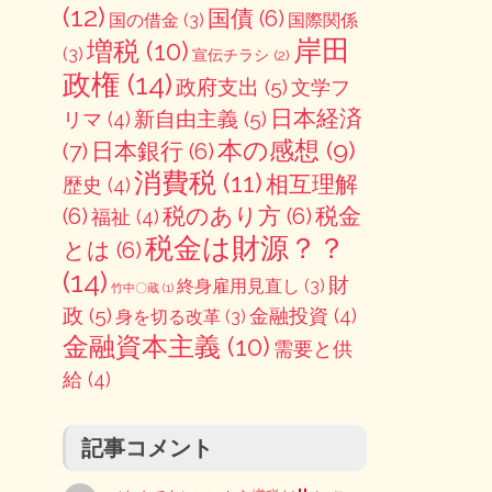
(12)
国債
(6)
国の借金
(3)
国際関係
岸田
増税
(10)
(3)
宣伝チラシ
(2)
政権
(14)
政府支出
(5)
文学フ
日本経済
新自由主義
(5)
リマ
(4)
本の感想
(9)
(7)
日本銀行
(6)
消費税
(11)
相互理解
歴史
(4)
(6)
税のあり方
(6)
税金
福祉
(4)
税金は財源？？
とは
(6)
(14)
財
終身雇用見直し
(3)
竹中〇蔵
(1)
政
(5)
金融投資
(4)
身を切る改革
(3)
金融資本主義
(10)
需要と供
給
(4)
記事コメント