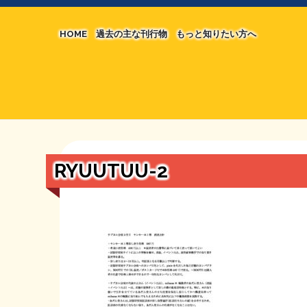
HOME
過去の主な刊行物
もっと知りたい方へ
【国の、本当の】財源チラシ／旧・財源研究室
マネクリ戦士 RED & BLACK
シン財源はあなたです／合同誌／旧・サブカル分
MMTの学習資料
日本経済を解説するヤンキー／MIHANAマンガ
STOPインボイス作品集
RYUUTUU-2
たかの経世済民イラスト集
用語集