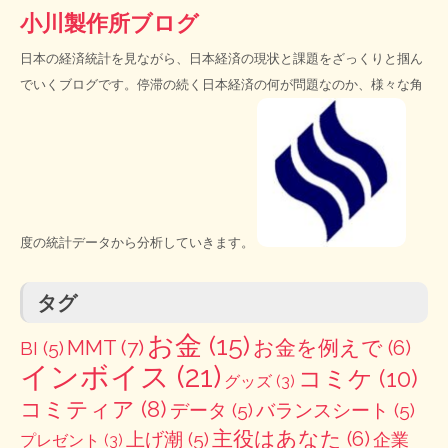
小川製作所ブログ
日本の経済統計を見ながら、日本経済の現状と課題をざっくりと掴ん
でいくブログです。停滞の続く日本経済の何が問題なのか、様々な角
度の統計データから分析していきます。
タグ
お金
(15)
MMT
(7)
お金を例えで
(6)
BI
(5)
インボイス
(21)
コミケ
(10)
グッズ
(3)
コミティア
(8)
データ
(5)
バランスシート
(5)
主役はあなた
(6)
上げ潮
(5)
企業
プレゼント
(3)