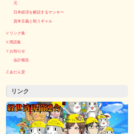
元
日本経済を解説するヤンキー
資本主義と戦うギャル
V リンク集
X 用語集
Y お知らせ
会計報告
Z あだん堂
リンク