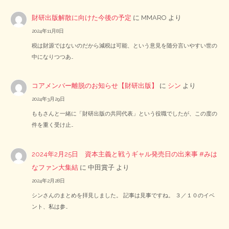
財研出版解散に向けた今後の予定
に
MMARO
より
2024年11月8日
税は財源ではないのだから減税は可能、という意見を随分言いやすい世の
中になりつつあ…
コアメンバー離脱のお知らせ【財研出版】
に
シン
より
2024年3月29日
ももさんと一緒に「財研出版の共同代表」という役職でしたが、この度の
件を重く受け止…
2024年2月25日 資本主義と戦うギャル発売日の出来事 #みは
なファン大集結
に
中田賞子
より
2024年2月28日
シンさんのまとめを拝見しました。 記事は見事ですね。 ３／１０のイベ
ント、私は参…