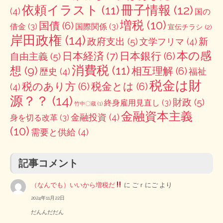
冊子情報
(12)
依頼イラスト
(11)
(4)
国の
増税
(10)
国債
(6)
借金
(3)
国際関係
(3)
宣伝チラシ
(2)
岸田政権
(14)
政府支出
(5)
新
文学フリマ
(4)
本の感
日本経済
(7)
日本銀行
(6)
自由主義
(5)
消費税
(11)
想
(9)
相互理解
(6)
歴史
(4)
福祉
税金は財
税のあり方
(6)
税金とは
(6)
(4)
源？？
(14)
財政
(5)
終身雇用見直し
(3)
竹中〇蔵
(1)
金融資本主義
金融投資
(4)
身を切る改革
(3)
(10)
需要と供給
(4)
記事コメント
（なんでも）いいから増税だ
に
ごｒにご
より
2024年11月22日
だんんだだん