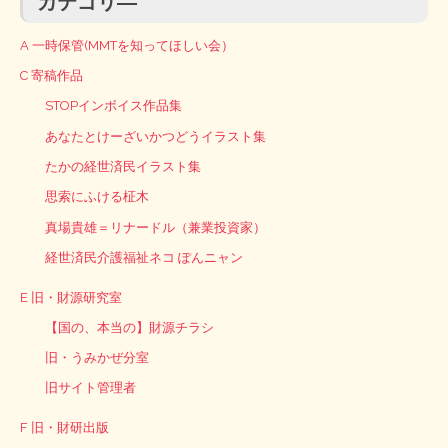
カテゴリ―
A 一時保管(MMTを知ってほしい会）
C 寄稿作品
STOPインボイス作品集
あなたとけーざいかつどうイラスト集
たかの経世済民イラスト集
思索にふける柾木
真場貴雄＝リナードル（兼業投資家）
経世済民介護福祉ネコ ぽんニャン
E 旧・財源研究室
【国の、本当の】財源チラシ
旧・うみかぜ分室
旧サイト管理者
F 旧・財研出版