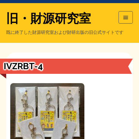
旧・財源研究室
既に終了した財源研究室および財研出版の旧公式サイトです
HOME
旧・財源研究室について
過去の主な刊行物
旧・財研出版について
IVZRBT-4
もっと知りたい方へ
旧・財源研究室について
【国の、本当の】財源チラシ／旧・財源研究室
チラシ発行部数
旧・財研出版について
シン財源はあなたです／合同誌／旧・サブカル分室
マネクリ戦士 RED & BLACK
会計報告
会計報告
日本経済を解説するヤンキー／MIHANAマンガ／旧・財研出版
MMTの学習資料