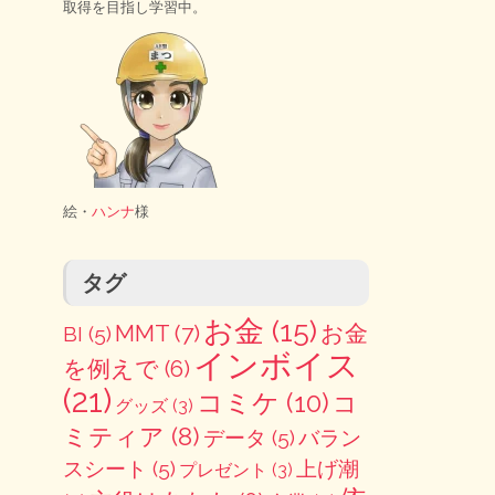
取得を目指し学習中。
絵・
ハンナ
様
タグ
お金
(15)
MMT
(7)
お金
BI
(5)
インボイス
を例えで
(6)
(21)
コミケ
(10)
コ
グッズ
(3)
ミティア
(8)
データ
(5)
バラン
スシート
(5)
上げ潮
プレゼント
(3)