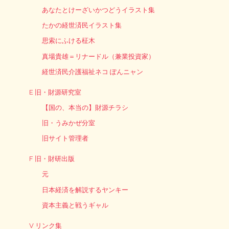
あなたとけーざいかつどうイラスト集
たかの経世済民イラスト集
思索にふける柾木
真場貴雄＝リナードル（兼業投資家）
経世済民介護福祉ネコ ぽんニャン
E 旧・財源研究室
【国の、本当の】財源チラシ
旧・うみかぜ分室
旧サイト管理者
F 旧・財研出版
元
日本経済を解説するヤンキー
資本主義と戦うギャル
V リンク集