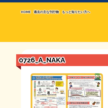
HOME
過去の主な刊行物
もっと知りたい方へ
【国の、本当の】財源チラシ／旧・財源研究室
マネクリ戦士 RED & BLACK
シン財源はあなたです／合同誌／旧・サブカル分
MMTの学習資料
日本経済を解説するヤンキー／MIHANAマンガ
STOPインボイス作品集
0726_A_NAKA
たかの経世済民イラスト集
用語集