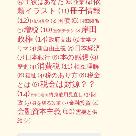
依
主役はあなた
(6)
(5)
企業
(4)
冊子情報
頼イラスト
(11)
(12)
国債
(6)
国の借金
(3)
国際関係
岸田
増税
(10)
(3)
宣伝チラシ
(2)
政権
(14)
政府支出
(5)
文学フ
日本経済
新自由主義
(5)
リマ
(4)
本の感想
(9)
(7)
日本銀行
(6)
消費税
(11)
相互理解
歴史
(4)
(6)
税のあり方
(6)
税金
福祉
(4)
税金は財源？？
とは
(6)
(14)
財
終身雇用見直し
(3)
竹中〇蔵
(1)
政
(5)
金融投資
(4)
身を切る改革
(3)
金融資本主義
(10)
需要と供
給
(4)