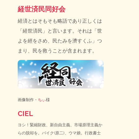
経世済民同好会
経済とはそもそも略語であり正しくは
「経世済民」と言います。それは「世
よを經をさめ、民たみを濟すくふ」つ
まり、民を救うことが含まれます。
画像制作・
ちぃ
様
CIEL
ヨシ！緊縮財政、新自由主義、市場原理主義か
らの脱却を。バイク(原二)、ウマ娘。行政書士