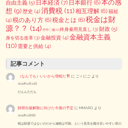
本の感
日本経済
(7)
日本銀行
(6)
自由主義
(5)
消費税
(11)
想
(9)
相互理解
(6)
歴史
(4)
福祉
税金は財
税のあり方
(6)
税金とは
(6)
(4)
源？？
(14)
財政
(5)
終身雇用見直し
(3)
竹中〇蔵
(1)
金融資本主義
金融投資
(4)
身を切る改革
(3)
(10)
需要と供給
(4)
記事コメント
（なんでも）いいから増税だ
に
ごｒにご
より
2024年11月22日
だんんだだん
財研出版解散に向けた今後の予定
に
MMARO
より
2024年11月8日
税は財源ではないのだから減税は可能、という意見を随分言いやすい世の