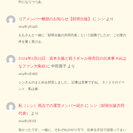
中になりつつあ…
コアメンバー離脱のお知らせ【財研出版】
に
シン
より
2024年3月29日
ももさんと一緒に「財研出版の共同代表」という役職でしたが、この度の
件を重く受け止…
2024年2月25日 資本主義と戦うギャル発売日の出来事 #みは
なファン大集結
に
中田賞子
より
2024年2月28日
シンさんのまとめを拝見しました。 記事は見事ですね。 ３／１０のイベ
ント、私は参…
私（シン）視点での運営メンバー紹介
に
シン（財研出版共同
代表）
より
2024年2月7日
良かったです。一緒に、それぞれのやり方で、出来る方法で頑張ってまい