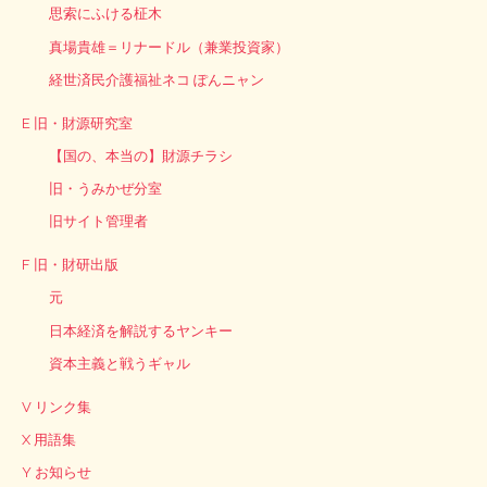
思索にふける柾木
真場貴雄＝リナードル（兼業投資家）
経世済民介護福祉ネコ ぽんニャン
E 旧・財源研究室
【国の、本当の】財源チラシ
旧・うみかぜ分室
旧サイト管理者
F 旧・財研出版
元
日本経済を解説するヤンキー
資本主義と戦うギャル
V リンク集
X 用語集
Y お知らせ