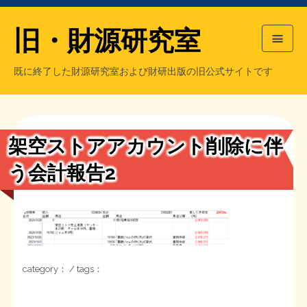
旧・財源研究室
既に終了した財源研究室および財研出版の旧公式サイトです
HOME
旧・財源研究室について
過去の主な刊行物
旧・財研出版について
架空ストアアカウント削除に伴
もっと知りたい方へ
う会計報告2
旧・財源研究室について
【国の、本当の】財源チラシ／旧・財源研究室
チラシ発行部数
旧・財研出版について
シン財源はあなたです／合同誌／旧・サブカル分室
マネクリ戦士 RED & BLACK
会計報告
会計報告
category： / tags：
日本経済を解説するヤンキー／MIHANAマンガ／旧・財研出版
MMTの学習資料