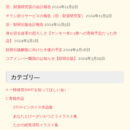
旧・財源研究室の会計報告
2024年11月9日
チラシ折りサービスの報告（旧・財源研究室）
2024年11月9日
旧・財研出版会計報告
2024年11月9日
身を切る改革の恐ろしさ【ヤンキー本0.5巻への寄稿予定だった作
品】
2024年5月2日
財研出版解散に向けた今後の予定
2024年4月16日
コアメンバー離脱のお知らせ【財研出版】
2024年3月29日
カテゴリ―
A 一時保管(MMTを知ってほしい会）
C 寄稿作品
STOPインボイス作品集
あなたとけーざいかつどうイラスト集
たかの経世済民イラスト集