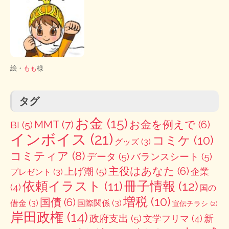
絵・
もも
様
タグ
お金
(15)
MMT
(7)
お金を例えで
(6)
BI
(5)
インボイス
(21)
コミケ
(10)
グッズ
(3)
コミティア
(8)
データ
(5)
バランスシート
(5)
主役はあなた
(6)
上げ潮
(5)
企業
プレゼント
(3)
冊子情報
(12)
依頼イラスト
(11)
(4)
国の
増税
(10)
国債
(6)
借金
(3)
国際関係
(3)
宣伝チラシ
(2)
岸田政権
(14)
政府支出
(5)
新
文学フリマ
(4)