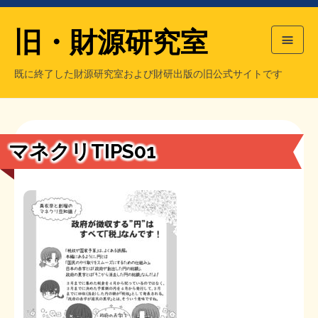
旧・財源研究室
既に終了した財源研究室および財研出版の旧公式サイトです
HOME
旧・財源研究室について
過去の主な刊行物
旧・財研出版について
マネクリTIPS01
もっと知りたい方へ
旧・財源研究室について
【国の、本当の】財源チラシ／旧・財源研究室
チラシ発行部数
旧・財研出版について
シン財源はあなたです／合同誌／旧・サブカル分室
マネクリ戦士 RED & BLACK
会計報告
会計報告
日本経済を解説するヤンキー／MIHANAマンガ／旧・財研出版
MMTの学習資料