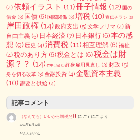
冊子情報
(12)
依頼イラスト
(11)
(4)
国の
増税
(10)
国債
(6)
借金
(3)
国際関係
(3)
宣伝チラシ
(2)
岸田政権
(14)
政府支出
(5)
新
文学フリマ
(4)
本の感
日本経済
(7)
日本銀行
(6)
自由主義
(5)
消費税
(11)
想
(9)
相互理解
(6)
歴史
(4)
福祉
税金は財
税のあり方
(6)
税金とは
(6)
(4)
源？？
(14)
財政
(5)
終身雇用見直し
(3)
竹中〇蔵
(1)
金融資本主義
金融投資
(4)
身を切る改革
(3)
(10)
需要と供給
(4)
記事コメント
（なんでも）いいから増税だ
に
ごｒにご
より
2024年11月22日
だんんだだん