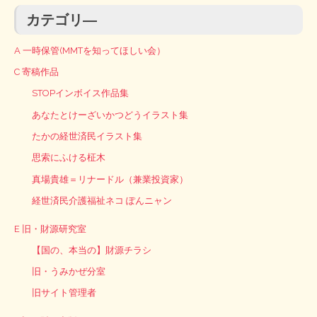
カテゴリ―
A 一時保管(MMTを知ってほしい会）
C 寄稿作品
STOPインボイス作品集
あなたとけーざいかつどうイラスト集
たかの経世済民イラスト集
思索にふける柾木
真場貴雄＝リナードル（兼業投資家）
経世済民介護福祉ネコ ぽんニャン
E 旧・財源研究室
【国の、本当の】財源チラシ
旧・うみかぜ分室
旧サイト管理者