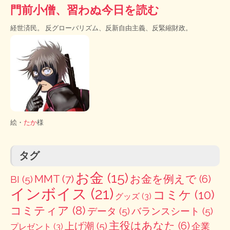
門前小僧、習わぬ今日を読む
経世済民。 反グローバリズム、反新自由主義、反緊縮財政。
絵・
たか
様
タグ
お金
(15)
MMT
(7)
お金を例えで
(6)
BI
(5)
インボイス
(21)
コミケ
(10)
グッズ
(3)
コミティア
(8)
データ
(5)
バランスシート
(5)
主役はあなた
(6)
上げ潮
(5)
企業
プレゼント
(3)