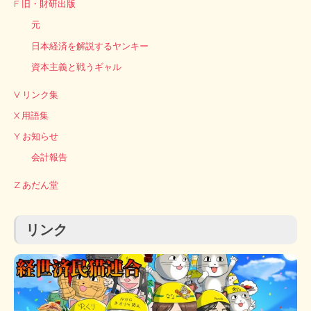
F 旧・財研出版
元
日本経済を解説するヤンキー
資本主義と戦うギャル
V リンク集
X 用語集
Y お知らせ
会計報告
Z あだん堂
リンク