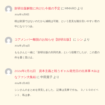
財研出版解散に向けた今後の予定
に
MMARO
より
2024年11月8日
税は財源ではないのだから減税は可能、という意見を随分言いやすい世の
中になりつつあ…
コアメンバー離脱のお知らせ【財研出版】
に
シン
より
2024年3月29日
ももさんと一緒に「財研出版の共同代表」という役職でしたが、この度の
件を重く受け止…
2024年2月25日 資本主義と戦うギャル発売日の出来事 #みは
なファン大集結
に
中田賞子
より
2024年2月28日
シンさんのまとめを拝見しました。 記事は見事ですね。 ３／１０のイベ
ント、私は参…