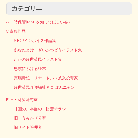
カテゴリ―
A 一時保管(MMTを知ってほしい会）
C 寄稿作品
STOPインボイス作品集
あなたとけーざいかつどうイラスト集
たかの経世済民イラスト集
思索にふける柾木
真場貴雄＝リナードル（兼業投資家）
経世済民介護福祉ネコ ぽんニャン
E 旧・財源研究室
【国の、本当の】財源チラシ
旧・うみかぜ分室
旧サイト管理者