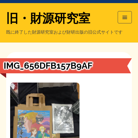
旧・財源研究室
既に終了した財源研究室および財研出版の旧公式サイトです
HOME
旧・財源研究室について
過去の主な刊行物
旧・財研出版について
IMG_656DFB157B9AF
もっと知りたい方へ
旧・財源研究室について
【国の、本当の】財源チラシ／旧・財源研究室
チラシ発行部数
旧・財研出版について
シン財源はあなたです／合同誌／旧・サブカル分室
マネクリ戦士 RED & BLACK
会計報告
会計報告
日本経済を解説するヤンキー／MIHANAマンガ／旧・財研出版
MMTの学習資料