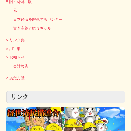
F 旧・財研出版
元
日本経済を解説するヤンキー
資本主義と戦うギャル
V リンク集
X 用語集
Y お知らせ
会計報告
Z あだん堂
リンク