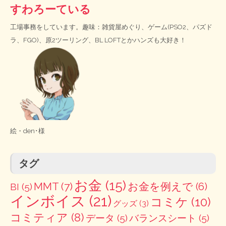
すわろーている
工場事務をしています。趣味：雑貨屋めぐり、ゲーム(PSO2、パズド
ラ、FGO)、原2ツーリング、BL LOFTとかハンズも大好き！
絵・
den･様
タグ
お金
(15)
MMT
(7)
お金を例えで
(6)
BI
(5)
インボイス
(21)
コミケ
(10)
グッズ
(3)
コミティア
(8)
データ
(5)
バランスシート
(5)