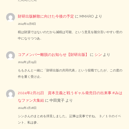
財研出版解散に向けた今後の予定
に
MMARO
より
2024年11月8日
税は財源ではないのだから減税は可能、という意見を随分言いやすい世の
中になりつつあ…
コアメンバー離脱のお知らせ【財研出版】
に
シン
より
2024年3月29日
ももさんと一緒に「財研出版の共同代表」という役職でしたが、この度の
件を重く受け止…
2024年2月25日 資本主義と戦うギャル発売日の出来事 #みは
なファン大集結
に
中田賞子
より
2024年2月28日
シンさんのまとめを拝見しました。 記事は見事ですね。 ３／１０のイベ
ント、私は参…