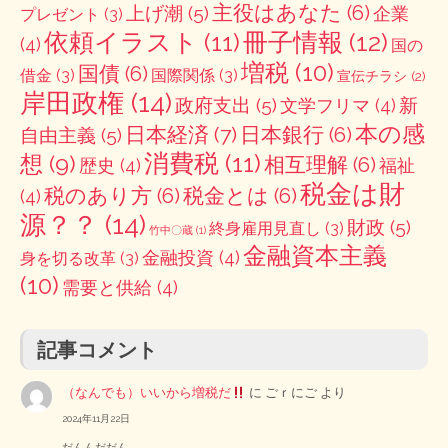
主役はあなた
(6)
上げ潮
(5)
企業
プレゼント
(3)
冊子情報
(12)
依頼イラスト
(11)
(4)
国の
増税
(10)
国債
(6)
借金
(3)
国際関係
(3)
宣伝チラシ
(2)
岸田政権
(14)
政府支出
(5)
新
文学フリマ
(4)
本の感
日本経済
(7)
日本銀行
(6)
自由主義
(5)
消費税
(11)
想
(9)
相互理解
(6)
歴史
(4)
福祉
税金は財
税のあり方
(6)
税金とは
(6)
(4)
源？？
(14)
財政
(5)
終身雇用見直し
(3)
竹中〇蔵
(1)
金融資本主義
金融投資
(4)
身を切る改革
(3)
(10)
需要と供給
(4)
記事コメント
（なんでも）いいから増税だ
に
ごｒにご
より
2024年11月22日
だんんだだん