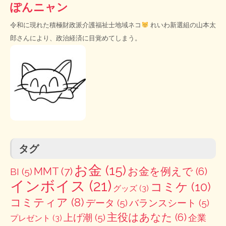
ぽんニャン
令和に現れた積極財政派介護福祉士地域ネコ
れいわ新選組の山本太
郎さんにより、政治経済に目覚めてしまう。
タグ
お金
(15)
MMT
(7)
お金を例えで
(6)
BI
(5)
インボイス
(21)
コミケ
(10)
グッズ
(3)
コミティア
(8)
データ
(5)
バランスシート
(5)
主役はあなた
(6)
上げ潮
(5)
企業
プレゼント
(3)