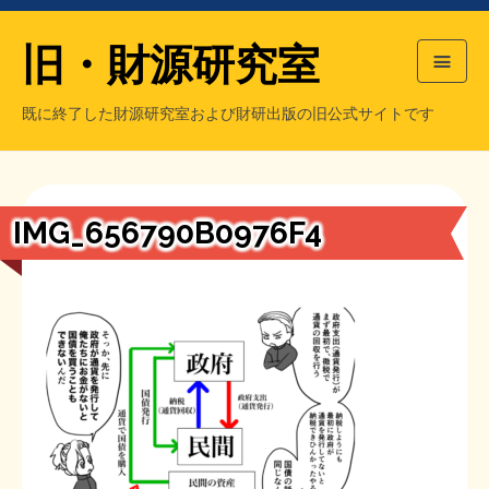
旧・財源研究室
既に終了した財源研究室および財研出版の旧公式サイトです
HOME
旧・財源研究室について
過去の主な刊行物
旧・財研出版について
IMG_656790B0976F4
もっと知りたい方へ
旧・財源研究室について
【国の、本当の】財源チラシ／旧・財源研究室
チラシ発行部数
旧・財研出版について
シン財源はあなたです／合同誌／旧・サブカル分室
マネクリ戦士 RED & BLACK
会計報告
会計報告
日本経済を解説するヤンキー／MIHANAマンガ／旧・財研出版
MMTの学習資料