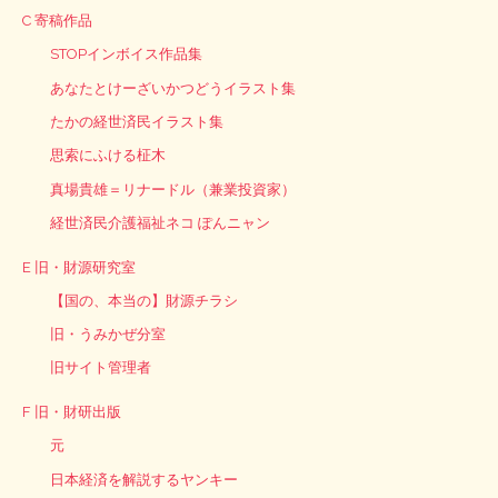
C 寄稿作品
STOPインボイス作品集
あなたとけーざいかつどうイラスト集
たかの経世済民イラスト集
思索にふける柾木
真場貴雄＝リナードル（兼業投資家）
経世済民介護福祉ネコ ぽんニャン
E 旧・財源研究室
【国の、本当の】財源チラシ
旧・うみかぜ分室
旧サイト管理者
F 旧・財研出版
元
日本経済を解説するヤンキー