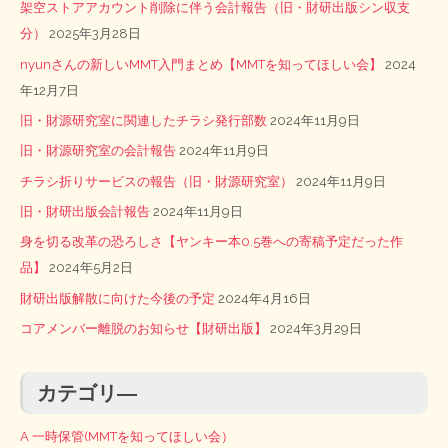
架空ストアアカウント削除に伴う会計報告（旧・財研出版シン収支
分）
2025年3月28日
nyunさんの新しいMMT入門まとめ【MMTを知ってほしい会】
2024
年12月7日
旧・財源研究室に関連したチラシ発行部数
2024年11月9日
旧・財源研究室の会計報告
2024年11月9日
チラシ折りサービスの報告（旧・財源研究室）
2024年11月9日
旧・財研出版会計報告
2024年11月9日
身を切る改革の恐ろしさ【ヤンキー本0.5巻への寄稿予定だった作
品】
2024年5月2日
財研出版解散に向けた今後の予定
2024年4月16日
コアメンバー離脱のお知らせ【財研出版】
2024年3月29日
カテゴリ―
A 一時保管(MMTを知ってほしい会）