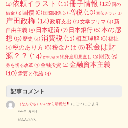
冊子情報
(12)
依頼イラスト
(11)
(4)
国の
増税
(10)
国債
(6)
借金
(3)
国際関係
(3)
宣伝チラシ
(2)
岸田政権
(14)
政府支出
(5)
新
文学フリマ
(4)
本の感
日本経済
(7)
日本銀行
(6)
自由主義
(5)
消費税
(11)
想
(9)
相互理解
(6)
歴史
(4)
福祉
税金は財
税のあり方
(6)
税金とは
(6)
(4)
源？？
(14)
財政
(5)
終身雇用見直し
(3)
竹中〇蔵
(1)
金融資本主義
金融投資
(4)
身を切る改革
(3)
(10)
需要と供給
(4)
記事コメント
（なんでも）いいから増税だ
に
ごｒにご
より
2024年11月22日
だんんだだん