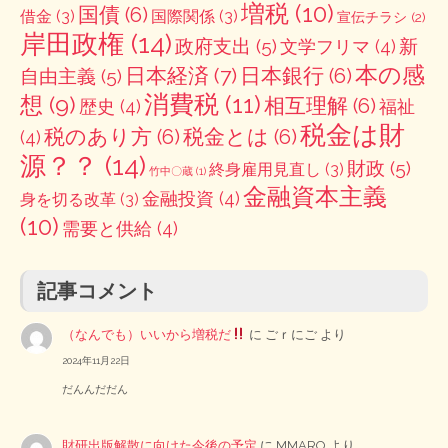
増税
(10)
国債
(6)
借金
(3)
国際関係
(3)
宣伝チラシ
(2)
岸田政権
(14)
政府支出
(5)
新
文学フリマ
(4)
本の感
日本経済
(7)
日本銀行
(6)
自由主義
(5)
消費税
(11)
想
(9)
相互理解
(6)
歴史
(4)
福祉
税金は財
税のあり方
(6)
税金とは
(6)
(4)
源？？
(14)
財政
(5)
終身雇用見直し
(3)
竹中〇蔵
(1)
金融資本主義
金融投資
(4)
身を切る改革
(3)
(10)
需要と供給
(4)
記事コメント
（なんでも）いいから増税だ
に
ごｒにご
より
2024年11月22日
だんんだだん
財研出版解散に向けた今後の予定
に
MMARO
より