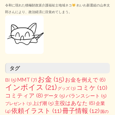
令和に現れた積極財政派介護福祉士地域ネコ
れいわ新選組の山本太
郎さんにより、政治経済に目覚めてしまう。
タグ
お金
(15)
MMT
(7)
お金を例えで
(6)
BI
(5)
インボイス
(21)
コミケ
(10)
グッズ
(3)
コミティア
(8)
データ
(5)
バランスシート
(5)
主役はあなた
(6)
上げ潮
(5)
企業
プレゼント
(3)
冊子情報
(12)
依頼イラスト
(11)
(4)
国の