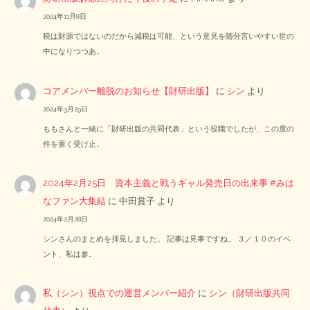
2024年11月8日
税は財源ではないのだから減税は可能、という意見を随分言いやすい世の
中になりつつあ…
コアメンバー離脱のお知らせ【財研出版】
に
シン
より
2024年3月29日
ももさんと一緒に「財研出版の共同代表」という役職でしたが、この度の
件を重く受け止…
2024年2月25日 資本主義と戦うギャル発売日の出来事 #みは
なファン大集結
に
中田賞子
より
2024年2月28日
シンさんのまとめを拝見しました。 記事は見事ですね。 ３／１０のイベ
ント、私は参…
私（シン）視点での運営メンバー紹介
に
シン（財研出版共同