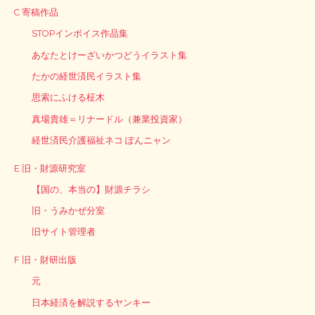
C 寄稿作品
STOPインボイス作品集
あなたとけーざいかつどうイラスト集
たかの経世済民イラスト集
思索にふける柾木
真場貴雄＝リナードル（兼業投資家）
経世済民介護福祉ネコ ぽんニャン
E 旧・財源研究室
【国の、本当の】財源チラシ
旧・うみかぜ分室
旧サイト管理者
F 旧・財研出版
元
日本経済を解説するヤンキー