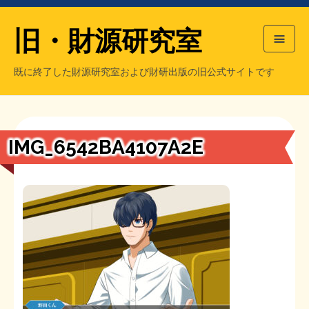
旧・財源研究室
既に終了した財源研究室および財研出版の旧公式サイトです
HOME
旧・財源研究室について
過去の主な刊行物
旧・財研出版について
IMG_6542BA4107A2E
もっと知りたい方へ
旧・財源研究室について
【国の、本当の】財源チラシ／旧・財源研究室
チラシ発行部数
旧・財研出版について
シン財源はあなたです／合同誌／旧・サブカル分室
マネクリ戦士 RED & BLACK
会計報告
会計報告
日本経済を解説するヤンキー／MIHANAマンガ／旧・財研出版
MMTの学習資料