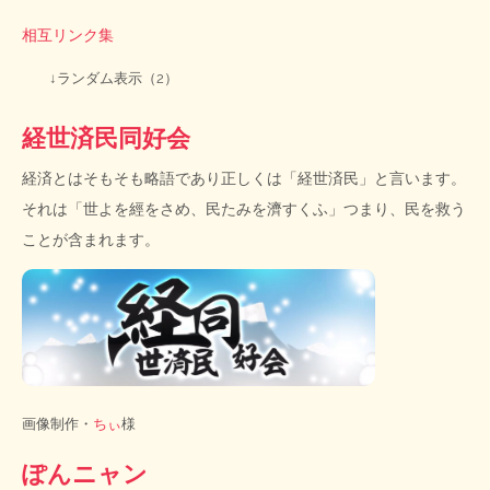
相互リンク集
↓ランダム表示（2）
経世済民同好会
経済とはそもそも略語であり正しくは「経世済民」と言います。
それは「世よを經をさめ、民たみを濟すくふ」つまり、民を救う
ことが含まれます。
画像制作・
ちぃ
様
ぽんニャン