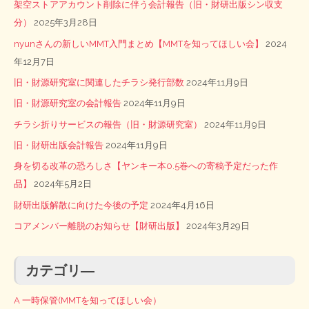
架空ストアアカウント削除に伴う会計報告（旧・財研出版シン収支
分）
2025年3月28日
nyunさんの新しいMMT入門まとめ【MMTを知ってほしい会】
2024
年12月7日
旧・財源研究室に関連したチラシ発行部数
2024年11月9日
旧・財源研究室の会計報告
2024年11月9日
チラシ折りサービスの報告（旧・財源研究室）
2024年11月9日
旧・財研出版会計報告
2024年11月9日
身を切る改革の恐ろしさ【ヤンキー本0.5巻への寄稿予定だった作
品】
2024年5月2日
財研出版解散に向けた今後の予定
2024年4月16日
コアメンバー離脱のお知らせ【財研出版】
2024年3月29日
カテゴリ―
A 一時保管(MMTを知ってほしい会）