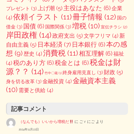
主役はあなた
(6)
上げ潮
(5)
企業
プレゼント
(3)
冊子情報
(12)
依頼イラスト
(11)
(4)
国の
増税
(10)
国債
(6)
借金
(3)
国際関係
(3)
宣伝チラシ
(2)
岸田政権
(14)
政府支出
(5)
新
文学フリマ
(4)
本の感
日本経済
(7)
日本銀行
(6)
自由主義
(5)
消費税
(11)
想
(9)
相互理解
(6)
歴史
(4)
福祉
税金は財
税のあり方
(6)
税金とは
(6)
(4)
源？？
(14)
財政
(5)
終身雇用見直し
(3)
竹中〇蔵
(1)
金融資本主義
金融投資
(4)
身を切る改革
(3)
(10)
需要と供給
(4)
記事コメント
（なんでも）いいから増税だ
に
ごｒにご
より
2024年11月22日