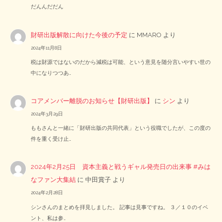
だんんだだん
財研出版解散に向けた今後の予定
に
MMARO
より
2024年11月8日
税は財源ではないのだから減税は可能、という意見を随分言いやすい世の
中になりつつあ…
コアメンバー離脱のお知らせ【財研出版】
に
シン
より
2024年3月29日
ももさんと一緒に「財研出版の共同代表」という役職でしたが、この度の
件を重く受け止…
2024年2月25日 資本主義と戦うギャル発売日の出来事 #みは
なファン大集結
に
中田賞子
より
2024年2月28日
シンさんのまとめを拝見しました。 記事は見事ですね。 ３／１０のイベ
ント、私は参…