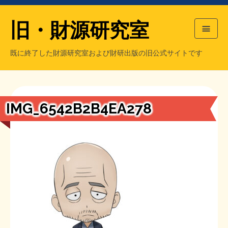
旧・財源研究室
既に終了した財源研究室および財研出版の旧公式サイトです
HOME
旧・財源研究室について
過去の主な刊行物
旧・財研出版について
IMG_6542B2B4EA278
もっと知りたい方へ
旧・財源研究室について
【国の、本当の】財源チラシ／旧・財源研究室
チラシ発行部数
旧・財研出版について
シン財源はあなたです／合同誌／旧・サブカル分室
マネクリ戦士 RED & BLACK
会計報告
会計報告
日本経済を解説するヤンキー／MIHANAマンガ／旧・財研出版
MMTの学習資料