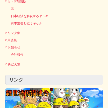
F 旧・財研出版
元
日本経済を解説するヤンキー
資本主義と戦うギャル
V リンク集
X 用語集
Y お知らせ
会計報告
Z あだん堂
リンク