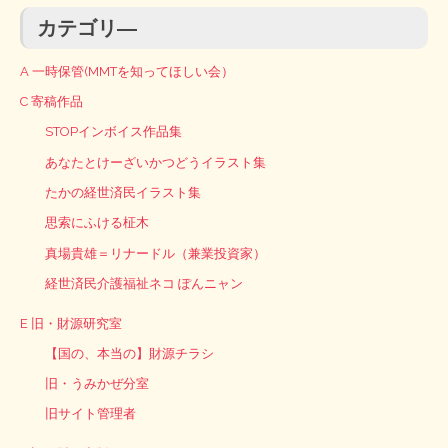
カテゴリ―
A 一時保管(MMTを知ってほしい会）
C 寄稿作品
STOPインボイス作品集
あなたとけーざいかつどうイラスト集
たかの経世済民イラスト集
思索にふける柾木
真場貴雄＝リナードル（兼業投資家）
経世済民介護福祉ネコ ぽんニャン
E 旧・財源研究室
【国の、本当の】財源チラシ
旧・うみかぜ分室
旧サイト管理者