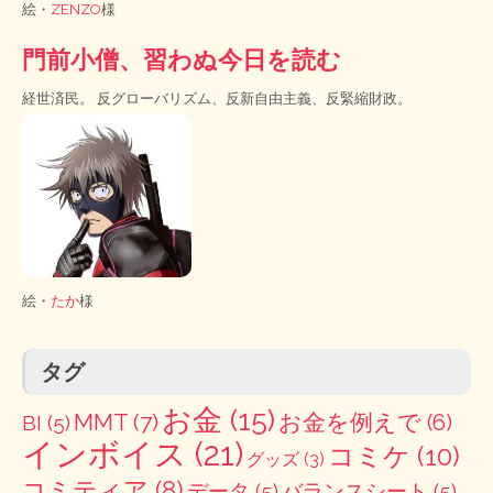
絵・
ZENZO
様
門前小僧、習わぬ今日を読む
経世済民。 反グローバリズム、反新自由主義、反緊縮財政。
絵・
たか
様
タグ
お金
(15)
MMT
(7)
お金を例えで
(6)
BI
(5)
インボイス
(21)
コミケ
(10)
グッズ
(3)
コミティア
(8)
データ
(5)
バランスシート
(5)