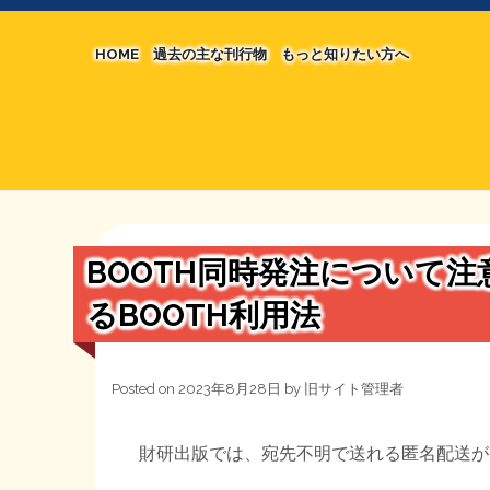
HOME
過去の主な刊行物
もっと知りたい方へ
【国の、本当の】財源チラシ／旧・財源研究室
マネクリ戦士 RED & BLACK
シン財源はあなたです／合同誌／旧・サブカル分
MMTの学習資料
日本経済を解説するヤンキー／MIHANAマンガ
STOPインボイス作品集
BOOTH同時発注について
たかの経世済民イラスト集
るBOOTH利用法
用語集
Posted on
2023年8月28日
by
旧サイト管理者
財研出版では、宛先不明で送れる匿名配送が