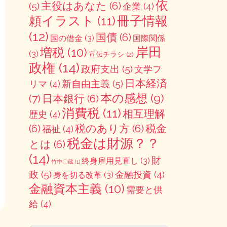
依
主役はあなた
(6)
(5)
企業
(4)
冊子情報
頼イラスト
(11)
(12)
国債
(6)
国の借金
(3)
国際関係
岸田
増税
(10)
(3)
宣伝チラシ
(2)
政権
(14)
政府支出
(5)
文学フ
日本経済
新自由主義
(5)
リマ
(4)
本の感想
(9)
(7)
日本銀行
(6)
消費税
(11)
相互理解
歴史
(4)
(6)
税のあり方
(6)
税金
福祉
(4)
税金は財源？？
とは
(6)
(14)
財
終身雇用見直し
(3)
竹中〇蔵
(1)
政
(5)
金融投資
(4)
身を切る改革
(3)
金融資本主義
(10)
需要と供
給
(4)