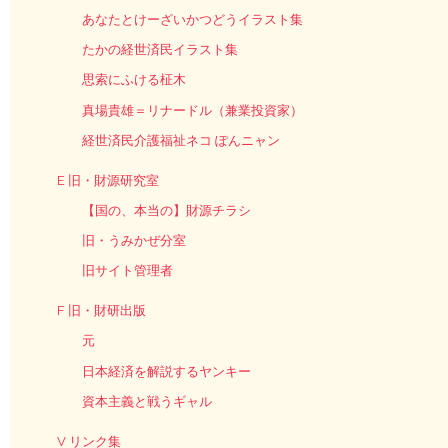
あなたとけーざいかつどうイラスト集
たかの経世済民イラスト集
思索にふける柾木
真場貴雄＝リナードル（兼業投資家）
経世済民介護福祉ネコ ぽんニャン
E 旧・財源研究室
【国の、本当の】財源チラシ
旧・うみかぜ分室
旧サイト管理者
F 旧・財研出版
元
日本経済を解説するヤンキー
資本主義と戦うギャル
V リンク集