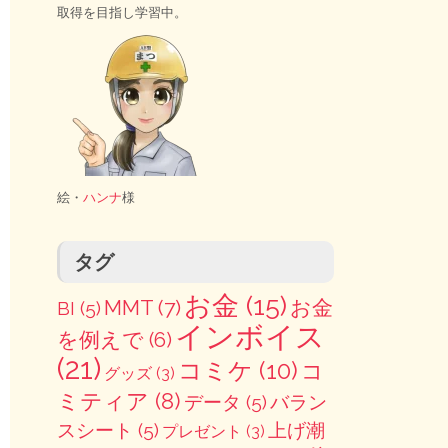
取得を目指し学習中。
絵・
ハンナ
様
タグ
お金
(15)
MMT
(7)
お金
BI
(5)
インボイス
を例えで
(6)
(21)
コミケ
(10)
コ
グッズ
(3)
ミティア
(8)
データ
(5)
バラン
スシート
(5)
上げ潮
プレゼント
(3)