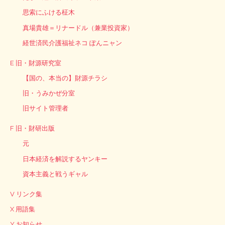
思索にふける柾木
真場貴雄＝リナードル（兼業投資家）
経世済民介護福祉ネコ ぽんニャン
E 旧・財源研究室
【国の、本当の】財源チラシ
旧・うみかぜ分室
旧サイト管理者
F 旧・財研出版
元
日本経済を解説するヤンキー
資本主義と戦うギャル
V リンク集
X 用語集
Y お知らせ