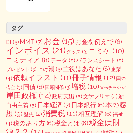
タグ
お金
(15)
MMT
(7)
お金を例えで
(6)
BI
(5)
インボイス
(21)
コミケ
(10)
グッズ
(3)
コミティア
(8)
データ
(5)
バランスシート
(5)
主役はあなた
(6)
上げ潮
(5)
企業
プレゼント
(3)
冊子情報
(12)
依頼イラスト
(11)
(4)
国の
増税
(10)
国債
(6)
借金
(3)
国際関係
(3)
宣伝チラシ
(2)
岸田政権
(14)
政府支出
(5)
新
文学フリマ
(4)
本の感
日本経済
(7)
日本銀行
(6)
自由主義
(5)
消費税
(11)
想
(9)
相互理解
(6)
歴史
(4)
福祉
税金は財
税のあり方
(6)
税金とは
(6)
(4)
源？？
(14)
財政
(5)
終身雇用見直し
(3)