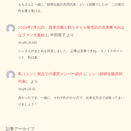
ももさんと一緒に「財研出版の共同代表」という役職でしたが、この度の
件を重く受け止…
2024年2月25日 資本主義と戦うギャル発売日の出来事 #みは
なファン大集結
に
中田賞子
より
2024年2月28日
シンさんのまとめを拝見しました。 記事は見事ですね。 ３／１０のイベ
ント、私は参…
私（シン）視点での運営メンバー紹介
に
シン（財研出版共同
代表）
より
2024年2月7日
良かったです。一緒に、それぞれのやり方で、出来る方法で頑張ってまい
りましょう！
記事アーカイブ