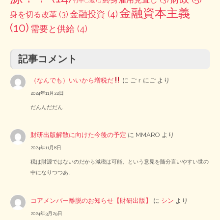
竹中〇蔵
(1)
金融資本主義
金融投資
(4)
身を切る改革
(3)
(10)
需要と供給
(4)
記事コメント
（なんでも）いいから増税だ
に
ごｒにご
より
2024年11月22日
だんんだだん
財研出版解散に向けた今後の予定
に
MMARO
より
2024年11月8日
税は財源ではないのだから減税は可能、という意見を随分言いやすい世の
中になりつつあ…
コアメンバー離脱のお知らせ【財研出版】
に
シン
より
2024年3月29日