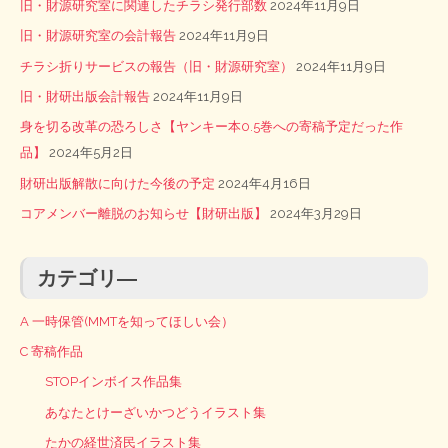
旧・財源研究室に関連したチラシ発行部数
2024年11月9日
旧・財源研究室の会計報告
2024年11月9日
チラシ折りサービスの報告（旧・財源研究室）
2024年11月9日
旧・財研出版会計報告
2024年11月9日
身を切る改革の恐ろしさ【ヤンキー本0.5巻への寄稿予定だった作
品】
2024年5月2日
財研出版解散に向けた今後の予定
2024年4月16日
コアメンバー離脱のお知らせ【財研出版】
2024年3月29日
カテゴリ―
A 一時保管(MMTを知ってほしい会）
C 寄稿作品
STOPインボイス作品集
あなたとけーざいかつどうイラスト集
たかの経世済民イラスト集