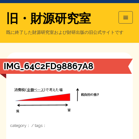
旧・財源研究室
既に終了した財源研究室および財研出版の旧公式サイトです
HOME
旧・財源研究室について
過去の主な刊行物
旧・財研出版について
IMG_64C2FD98867A8
もっと知りたい方へ
旧・財源研究室について
【国の、本当の】財源チラシ／旧・財源研究室
チラシ発行部数
旧・財研出版について
シン財源はあなたです／合同誌／旧・サブカル分室
マネクリ戦士 RED & BLACK
会計報告
会計報告
category： / tags：
日本経済を解説するヤンキー／MIHANAマンガ／旧・財研出版
MMTの学習資料