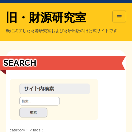
旧・財源研究室
既に終了した財源研究室および財研出版の旧公式サイトです
HOME
旧・財源研究室について
過去の主な刊行物
旧・財研出版について
SEARCH
もっと知りたい方へ
旧・財源研究室について
【国の、本当の】財源チラシ／旧・財源研究室
チラシ発行部数
旧・財研出版について
シン財源はあなたです／合同誌／旧・サブカル分室
マネクリ戦士 RED & BLACK
会計報告
会計報告
日本経済を解説するヤンキー／MIHANAマンガ／旧・財研出版
MMTの学習資料
category： / tags：