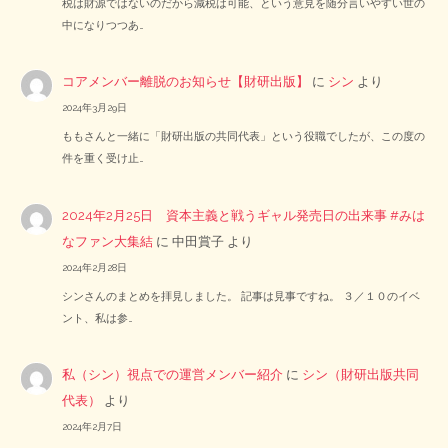
税は財源ではないのだから減税は可能、という意見を随分言いやすい世の
中になりつつあ…
コアメンバー離脱のお知らせ【財研出版】
に
シン
より
2024年3月29日
ももさんと一緒に「財研出版の共同代表」という役職でしたが、この度の
件を重く受け止…
2024年2月25日 資本主義と戦うギャル発売日の出来事 #みは
なファン大集結
に
中田賞子
より
2024年2月28日
シンさんのまとめを拝見しました。 記事は見事ですね。 ３／１０のイベ
ント、私は参…
私（シン）視点での運営メンバー紹介
に
シン（財研出版共同
代表）
より
2024年2月7日