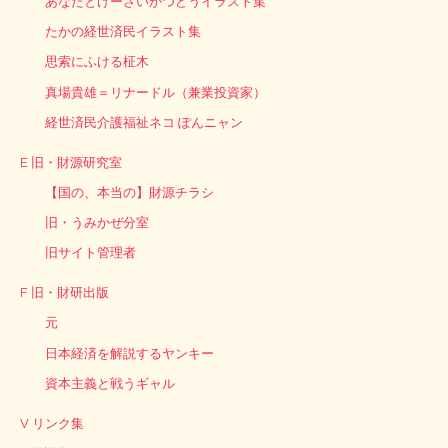
あなたとけーざいかつどうイラスト集
たかの経世済民イラスト集
思索にふける柾木
真場貴雄＝リナードル（兼業投資家）
経世済民介護福祉ネコ ぽんニャン
E 旧・財源研究室
【国の、本当の】財源チラシ
旧・うみかぜ分室
旧サイト管理者
F 旧・財研出版
元
日本経済を解説するヤンキー
資本主義と戦うギャル
V リンク集