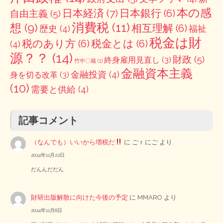
本の感
日本経済
(7)
日本銀行
(6)
自由主義
(5)
消費税
(11)
想
(9)
相互理解
(6)
歴史
(4)
福祉
税金は財
税のあり方
(6)
税金とは
(6)
(4)
源？？
(14)
財政
(5)
終身雇用見直し
(3)
竹中〇蔵
(1)
金融資本主義
金融投資
(4)
身を切る改革
(3)
(10)
需要と供給
(4)
記事コメント
（なんでも）いいから増税だ
に
ごｒにご
より
2024年11月22日
だんんだだん
財研出版解散に向けた今後の予定
に
MMARO
より
2024年11月8日