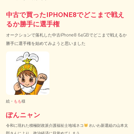
中古で買ったIPHONE8でどこまで戦え
るか勝手に選手権
オークションで落札した中古iPhone8 64GBでどこまで戦えるか
勝手に選手権を始めてみようと思いました
絵・
もも
様
ぽんニャン
令和に現れた積極財政派介護福祉士地域ネコ
れいわ新選組の山本太
郎さんにより、政治経済に目覚めてしまう。