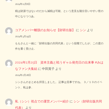
2024年11月8日
税は財源ではないのだから減税は可能、という意見を随分言いやすい世の
中になりつつあ…
コアメンバー離脱のお知らせ【財研出版】
に
シン
より
2024年3月29日
ももさんと一緒に「財研出版の共同代表」という役職でしたが、この度の
件を重く受け止…
2024年2月25日 資本主義と戦うギャル発売日の出来事 #みは
なファン大集結
に
中田賞子
より
2024年2月28日
シンさんのまとめを拝見しました。 記事は見事ですね。 ３／１０のイベ
ント、私は参…
私（シン）視点での運営メンバー紹介
に
シン（財研出版共同
代表）
より