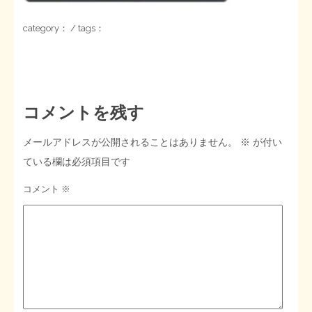
STOPインボイス作品集
category： / tags：
たかの経世済民イラスト集
用語集
コメントを残す
メールアドレスが公開されることはありません。
※
が付い
ている欄は必須項目です
コメント
※