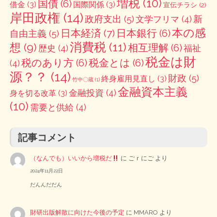
増税
(10)
国債
(6)
借金
(3)
国際関係
(3)
宣伝チラシ
(2)
岸田政権
(14)
政府支出
(5)
新
文学フリマ
(4)
本の感
日本経済
(7)
日本銀行
(6)
自由主義
(5)
消費税
(11)
想
(9)
相互理解
(6)
歴史
(4)
福祉
税金は財
税のあり方
(6)
税金とは
(6)
(4)
源？？
(14)
財政
(5)
終身雇用見直し
(3)
竹中〇蔵
(1)
金融資本主義
金融投資
(4)
身を切る改革
(3)
(10)
需要と供給
(4)
記事コメント
（なんでも）いいから増税だ
に
ごｒにご
より
2024年11月22日
だんんだだん
財研出版解散に向けた今後の予定
に
MMARO
より