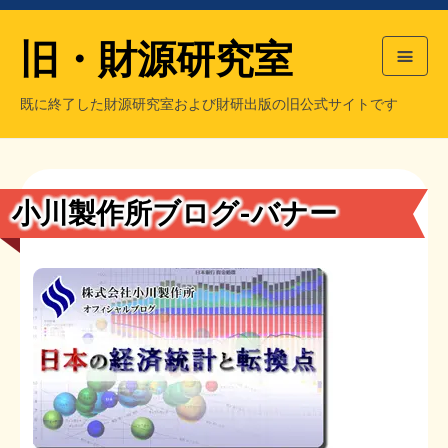
旧・財源研究室
既に終了した財源研究室および財研出版の旧公式サイトです
HOME
旧・財源研究室について
過去の主な刊行物
旧・財研出版について
小川製作所ブログ-バナー
もっと知りたい方へ
旧・財源研究室について
【国の、本当の】財源チラシ／旧・財源研究室
チラシ発行部数
旧・財研出版について
シン財源はあなたです／合同誌／旧・サブカル分室
マネクリ戦士 RED & BLACK
会計報告
会計報告
日本経済を解説するヤンキー／MIHANAマンガ／旧・財研出版
MMTの学習資料