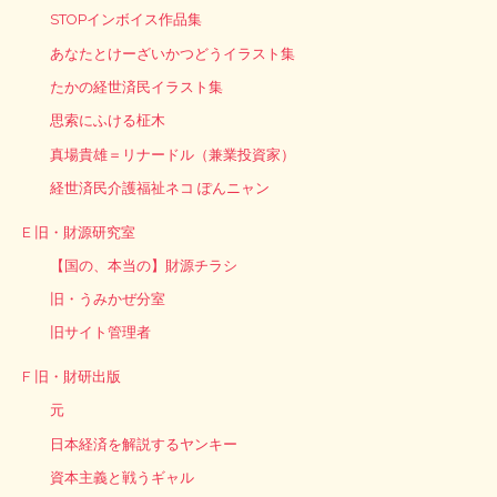
STOPインボイス作品集
あなたとけーざいかつどうイラスト集
たかの経世済民イラスト集
思索にふける柾木
真場貴雄＝リナードル（兼業投資家）
経世済民介護福祉ネコ ぽんニャン
E 旧・財源研究室
【国の、本当の】財源チラシ
旧・うみかぜ分室
旧サイト管理者
F 旧・財研出版
元
日本経済を解説するヤンキー
資本主義と戦うギャル