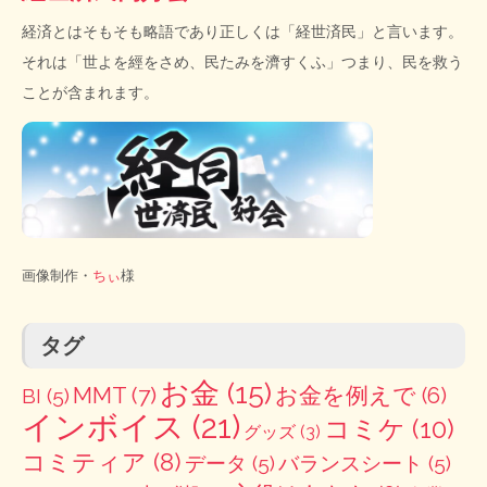
経済とはそもそも略語であり正しくは「経世済民」と言います。
それは「世よを經をさめ、民たみを濟すくふ」つまり、民を救う
ことが含まれます。
画像制作・
ちぃ
様
タグ
お金
(15)
MMT
(7)
お金を例えで
(6)
BI
(5)
インボイス
(21)
コミケ
(10)
グッズ
(3)
コミティア
(8)
データ
(5)
バランスシート
(5)