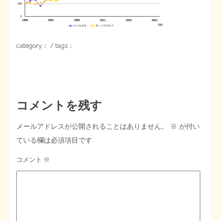
STOPインボイス作品集
たかの経世済民イラスト集
category： / tags：
用語集
コメントを残す
メールアドレスが公開されることはありません。
※
が付い
ている欄は必須項目です
コメント
※