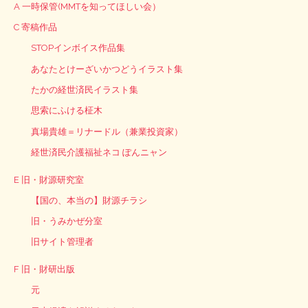
A 一時保管(MMTを知ってほしい会）
C 寄稿作品
STOPインボイス作品集
あなたとけーざいかつどうイラスト集
たかの経世済民イラスト集
思索にふける柾木
真場貴雄＝リナードル（兼業投資家）
経世済民介護福祉ネコ ぽんニャン
E 旧・財源研究室
【国の、本当の】財源チラシ
旧・うみかぜ分室
旧サイト管理者
F 旧・財研出版
元