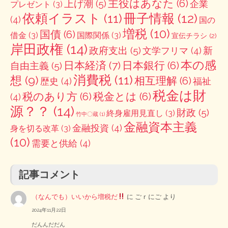
主役はあなた
(6)
上げ潮
(5)
企業
プレゼント
(3)
冊子情報
(12)
依頼イラスト
(11)
(4)
国の
増税
(10)
国債
(6)
借金
(3)
国際関係
(3)
宣伝チラシ
(2)
岸田政権
(14)
政府支出
(5)
新
文学フリマ
(4)
本の感
日本経済
(7)
日本銀行
(6)
自由主義
(5)
消費税
(11)
想
(9)
相互理解
(6)
歴史
(4)
福祉
税金は財
税のあり方
(6)
税金とは
(6)
(4)
源？？
(14)
財政
(5)
終身雇用見直し
(3)
竹中〇蔵
(1)
金融資本主義
金融投資
(4)
身を切る改革
(3)
(10)
需要と供給
(4)
記事コメント
（なんでも）いいから増税だ
に
ごｒにご
より
2024年11月22日
だんんだだん