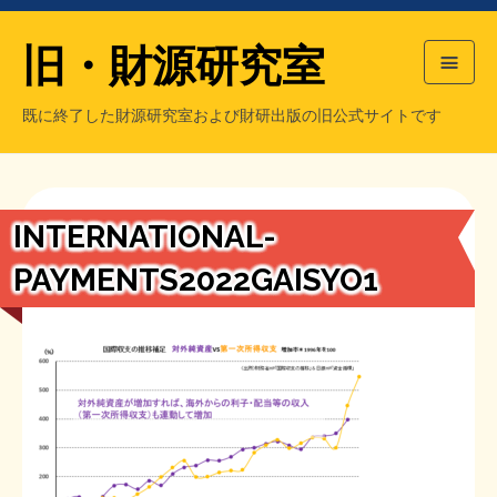
旧・財源研究室
既に終了した財源研究室および財研出版の旧公式サイトです
HOME
旧・財源研究室について
過去の主な刊行物
旧・財研出版について
INTERNATIONAL-
もっと知りたい方へ
PAYMENTS2022GAISYO1
旧・財源研究室について
【国の、本当の】財源チラシ／旧・財源研究室
チラシ発行部数
旧・財研出版について
シン財源はあなたです／合同誌／旧・サブカル分室
マネクリ戦士 RED & BLACK
会計報告
会計報告
日本経済を解説するヤンキー／MIHANAマンガ／旧・財研出版
MMTの学習資料