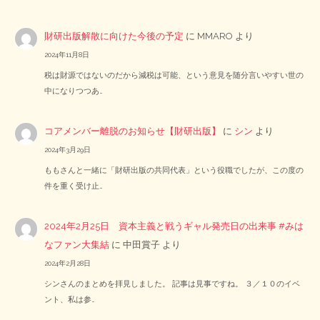
財研出版解散に向けた今後の予定
に
MMARO
より
2024年11月8日
税は財源ではないのだから減税は可能、という意見を随分言いやすい世の
中になりつつあ…
コアメンバー離脱のお知らせ【財研出版】
に
シン
より
2024年3月29日
ももさんと一緒に「財研出版の共同代表」という役職でしたが、この度の
件を重く受け止…
2024年2月25日 資本主義と戦うギャル発売日の出来事 #みは
なファン大集結
に
中田賞子
より
2024年2月28日
シンさんのまとめを拝見しました。 記事は見事ですね。 ３／１０のイベ
ント、私は参…