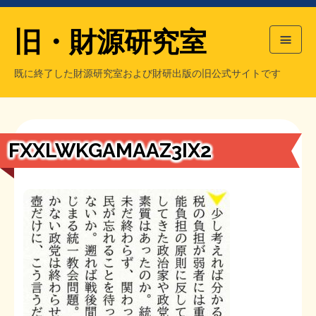
旧・財源研究室
既に終了した財源研究室および財研出版の旧公式サイトです
HOME
旧・財源研究室について
過去の主な刊行物
旧・財研出版について
FXXLWKGAMAAZ3IX2
もっと知りたい方へ
旧・財源研究室について
【国の、本当の】財源チラシ／旧・財源研究室
チラシ発行部数
旧・財研出版について
シン財源はあなたです／合同誌／旧・サブカル分室
マネクリ戦士 RED & BLACK
会計報告
会計報告
日本経済を解説するヤンキー／MIHANAマンガ／旧・財研出版
MMTの学習資料