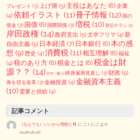
主役はあなた
(6)
上げ潮
(5)
企業
プレゼント
(3)
冊子情報
(12)
依頼イラスト
(11)
(4)
国の
増税
(10)
国債
(6)
借金
(3)
国際関係
(3)
宣伝チラシ
(2)
岸田政権
(14)
政府支出
(5)
新
文学フリマ
(4)
本の感
日本経済
(7)
日本銀行
(6)
自由主義
(5)
消費税
(11)
想
(9)
相互理解
(6)
歴史
(4)
福祉
税金は財
税のあり方
(6)
税金とは
(6)
(4)
源？？
(14)
財政
(5)
終身雇用見直し
(3)
竹中〇蔵
(1)
金融資本主義
金融投資
(4)
身を切る改革
(3)
(10)
需要と供給
(4)
記事コメント
（なんでも）いいから増税だ
に
ごｒにご
より
2024年11月22日