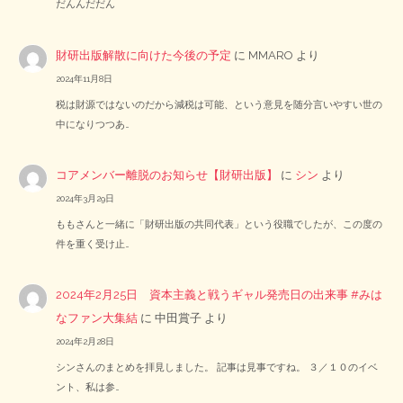
だんんだだん
財研出版解散に向けた今後の予定
に
MMARO
より
2024年11月8日
税は財源ではないのだから減税は可能、という意見を随分言いやすい世の
中になりつつあ…
コアメンバー離脱のお知らせ【財研出版】
に
シン
より
2024年3月29日
ももさんと一緒に「財研出版の共同代表」という役職でしたが、この度の
件を重く受け止…
2024年2月25日 資本主義と戦うギャル発売日の出来事 #みは
なファン大集結
に
中田賞子
より
2024年2月28日
シンさんのまとめを拝見しました。 記事は見事ですね。 ３／１０のイベ
ント、私は参…