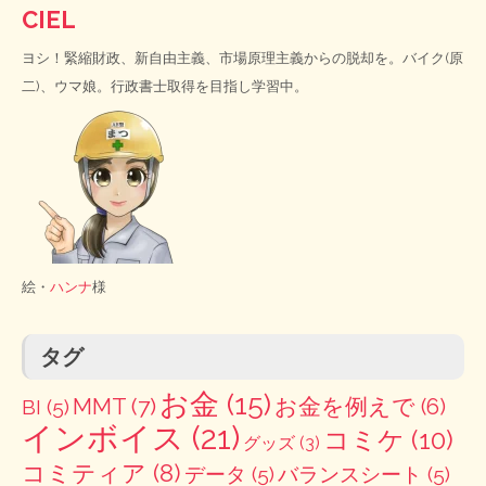
CIEL
ヨシ！緊縮財政、新自由主義、市場原理主義からの脱却を。バイク(原
二)、ウマ娘。行政書士取得を目指し学習中。
絵・
ハンナ
様
タグ
お金
(15)
MMT
(7)
お金を例えで
(6)
BI
(5)
インボイス
(21)
コミケ
(10)
グッズ
(3)
コミティア
(8)
データ
(5)
バランスシート
(5)