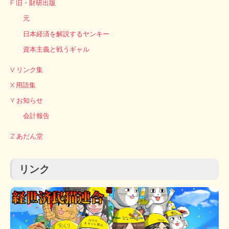
F 旧・財研出版
元
日本経済を解説するヤンキー
資本主義と戦うギャル
V リンク集
X 用語集
Y お知らせ
会計報告
Z あだん堂
リンク