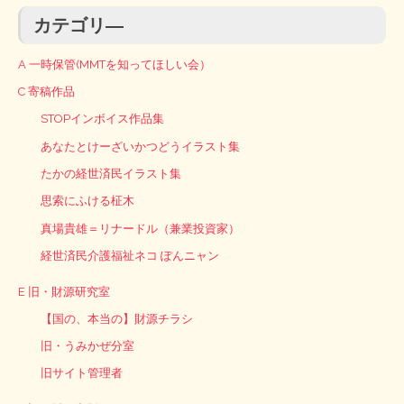
カテゴリ―
A 一時保管(MMTを知ってほしい会）
C 寄稿作品
STOPインボイス作品集
あなたとけーざいかつどうイラスト集
たかの経世済民イラスト集
思索にふける柾木
真場貴雄＝リナードル（兼業投資家）
経世済民介護福祉ネコ ぽんニャン
E 旧・財源研究室
【国の、本当の】財源チラシ
旧・うみかぜ分室
旧サイト管理者